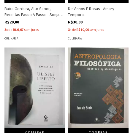
Baixa Gordura, Alto Sabor, -
De Vinhos E Rosas - Amary
Receitas Passo A Passo - Sonja
Temporal
Grey
R$20,00
R$30,00
3
x de
R$6,67
sem juros
3
x de
R$10,00
sem juros
CULINÁRIA
CULINÁRIA
COMPRAR
COMPRAR