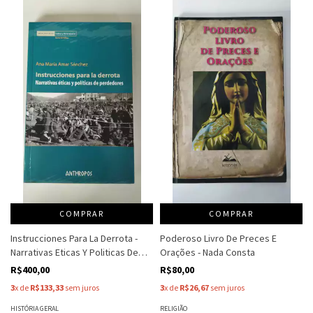
COMPRAR
COMPRAR
Instrucciones Para La Derrota -
Poderoso Livro De Preces E
Narrativas Eticas Y Politicas De
Orações - Nada Consta
Perdedores - Ana Maria Amar
R$400,00
R$80,00
Sanchez
3
x de
R$133,33
sem juros
3
x de
R$26,67
sem juros
HISTÓRIA GERAL
RELIGIÃO