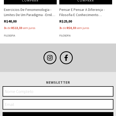
COMPRAR
COMPRAR
Exercicios De Fenomenologia -
Pensar E Pensar A Diferença -
Limites De Um Paradigma - Ernildo
Filosofia E Conhecimento
Stein
Empirico - Ernildo Stein
R$40,00
R$25,00
3
x de
R$13,33
sem juros
3
x de
R$8,33
sem juros
FILOSOFIA
FILOSOFIA
NEWSLETTER