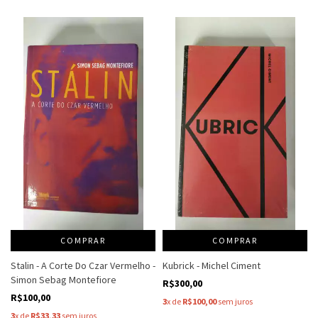
COMPRAR
COMPRAR
Stalin - A Corte Do Czar Vermelho -
Kubrick - Michel Ciment
Simon Sebag Montefiore
R$300,00
R$100,00
3
x de
R$100,00
sem juros
3
x de
R$33,33
sem juros