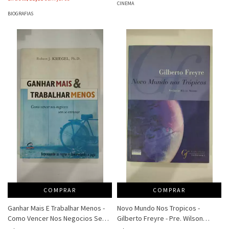
CINEMA
BIOGRAFIAS
COMPRAR
COMPRAR
Ganhar Mais E Trabalhar Menos -
Novo Mundo Nos Tropicos -
Como Vencer Nos Negocios Sem
Gilberto Freyre - Pre. Wilson
Se Estressar - Robert J Kriegel
Martins