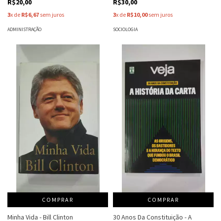
R$20,00
R$30,00
3
x de
R$6,67
sem juros
3
x de
R$10,00
sem juros
ADMINISTRAÇÃO
SOCIOLOGIA
COMPRAR
COMPRAR
Minha Vida - Bill Clinton
30 Anos Da Constituição - A