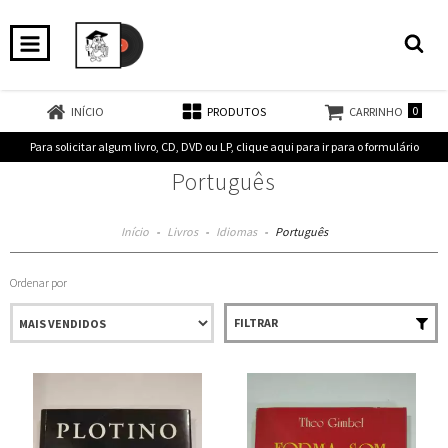
0
INÍCIO
PRODUTOS
CARRINHO
Para solicitar algum livro, CD, DVD ou LP, clique aqui para ir para o formulário
Português
Início
-
Livros
-
Idiomas
-
Português
Ordenar por
FILTRAR