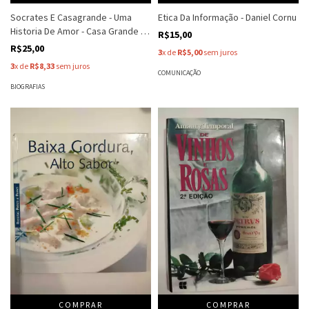
Socrates E Casagrande - Uma
Etica Da Informação - Daniel Cornu
Historia De Amor - Casa Grande E
R$15,00
Gilvan Ribeiro
R$25,00
3
x de
R$5,00
sem juros
3
x de
R$8,33
sem juros
COMUNICAÇÃO
BIOGRAFIAS
COMPRAR
COMPRAR