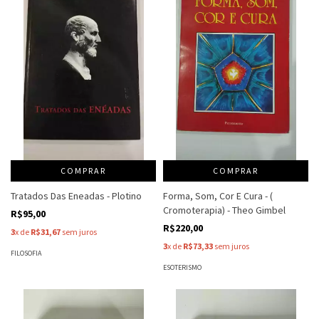
COMPRAR
COMPRAR
Tratados Das Eneadas - Plotino
Forma, Som, Cor E Cura - (
Cromoterapia) - Theo Gimbel
R$95,00
R$220,00
3
x de
R$31,67
sem juros
3
x de
R$73,33
sem juros
FILOSOFIA
ESOTERISMO