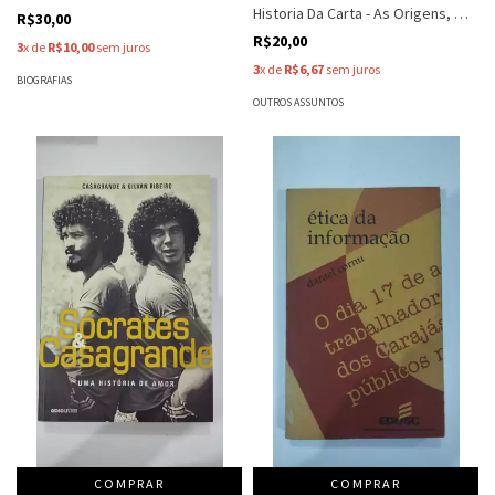
Historia Da Carta - As Origens, Os
R$30,00
Bastidores E A Herança Do Texto
R$20,00
3
x de
R$10,00
sem juros
Que Fundou - Veja - Abril
3
x de
R$6,67
sem juros
BIOGRAFIAS
OUTROS ASSUNTOS
COMPRAR
COMPRAR