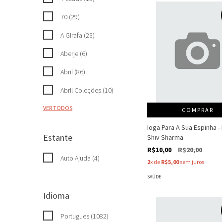
70 (29)
A Girafa (23)
Aberje (6)
Abril (86)
Abril Coleções (10)
VER TODOS
COMPRAR
Ioga Para A Sua Espinha -
Estante
Shiv Sharma
R$10,00
R$20,00
Auto Ajuda (4)
2
x de
R$5,00
sem juros
SAÚDE
Idioma
Portugues (1082)