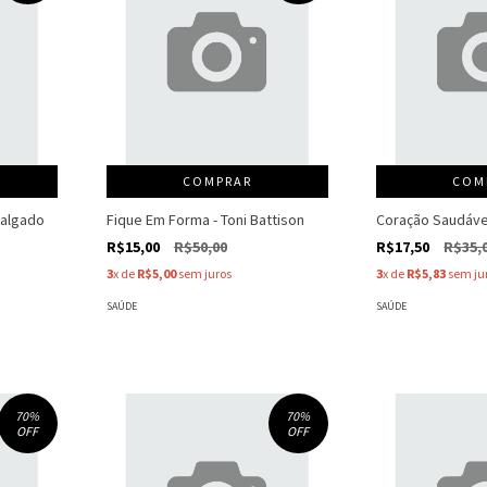
COMPRAR
COM
Salgado
Fique Em Forma - Toni Battison
Coração Saudável
R$15,00
R$50,00
R$17,50
R$35,
3
x de
R$5,00
sem juros
3
x de
R$5,83
sem ju
SAÚDE
SAÚDE
70
%
70
%
OFF
OFF