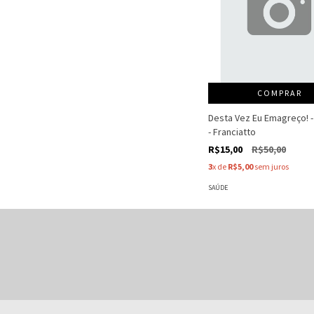
COMPRAR
Desta Vez Eu Emagreço! -
- Franciatto
R$15,00
R$50,00
3
x de
R$5,00
sem juros
SAÚDE