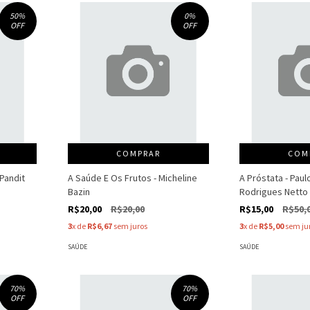
50
%
0
%
OFF
OFF
COMPRAR
COM
 Pandit
A Saúde E Os Frutos - Micheline
A Próstata - Paul
Bazin
Rodrigues Netto 
R$20,00
R$20,00
R$15,00
R$50,
3
x de
R$6,67
sem juros
3
x de
R$5,00
sem ju
SAÚDE
SAÚDE
70
%
70
%
OFF
OFF