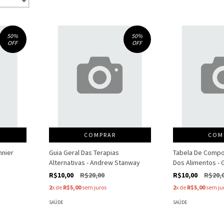
50
%
50
%
OFF
OFF
COMPRAR
COM
nnier
Guia Geral Das Terapias
Tabela De Compo
Alternativas - Andrew Stanway
Dos Alimentos - 
R$10,00
R$20,00
R$10,00
R$20,
2
x de
R$5,00
sem juros
2
x de
R$5,00
sem ju
SAÚDE
SAÚDE