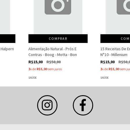
COMPRAR
COM
 Halpern
Alimentação Natural - Prós E
15 Receitas De 
Contras - Boog - Motta - Bon
N°10 - Millenium
R$15,00
R$50,00
R$15,00
R$50,
3
x de
R$5,00
sem juros
3
x de
R$5,00
sem ju
SAÚDE
SAÚDE