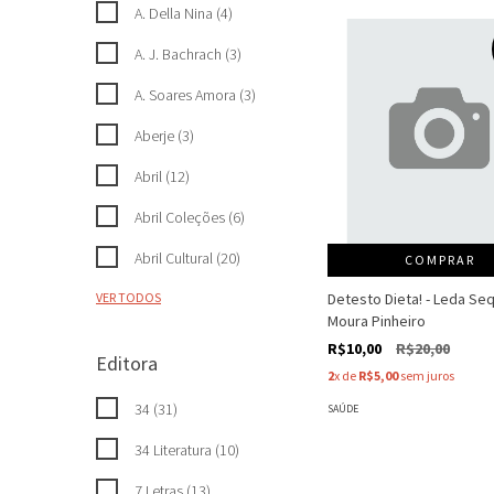
A. Della Nina (4)
A. J. Bachrach (3)
A. Soares Amora (3)
Aberje (3)
Abril (12)
Abril Coleções (6)
Abril Cultural (20)
COMPRAR
Detesto Dieta! - Leda Se
VER TODOS
Moura Pinheiro
R$10,00
R$20,00
Editora
2
x de
R$5,00
sem juros
34 (31)
SAÚDE
34 Literatura (10)
7 Letras (13)