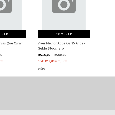
PRAR
COMPRAR
Ervas Que Curam
Viver Melhor Após Os 35 Anos -
Gelde Stocchero
00
R$15,00
R$50,00
ros
3
x de
R$5,00
sem juros
SAÚDE