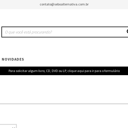
contato@seboalternativa.com.br
NOVIDADES
Para solicitar algum livro, CD, DVD ou LP, clique aqui para ir para o formulário