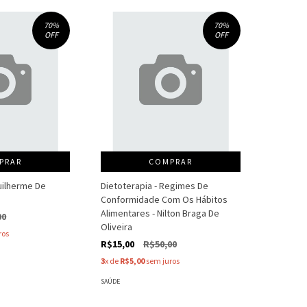
70
%
70
%
OFF
OFF
PRAR
COMPRAR
Guilherme De
Dietoterapia - Regimes De
Conformidade Com Os Hábitos
Alimentares - Nilton Braga De
00
Oliveira
ros
R$15,00
R$50,00
3
x de
R$5,00
sem juros
SAÚDE