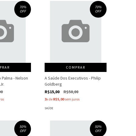
70
%
70
%
OFF
OFF
PRAR
COMPRAR
o Palma - Nelson
A Saúde Dos Executivos - Philip
Jr.
Goldberg
00
R$15,00
R$50,00
ros
3
x de
R$5,00
sem juros
SAÚDE
50
%
50
%
OFF
OFF