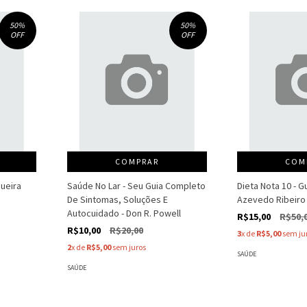
50
%
50
%
OFF
OFF
COMPRAR
COM
queira
Saúde No Lar - Seu Guia Completo
Dieta Nota 10 - 
De Sintomas, Soluções E
Azevedo Ribeiro
Autocuidado - Don R. Powell
R$15,00
R$50,
R$10,00
R$20,00
3
x de
R$5,00
sem ju
2
x de
R$5,00
sem juros
SAÚDE
SAÚDE