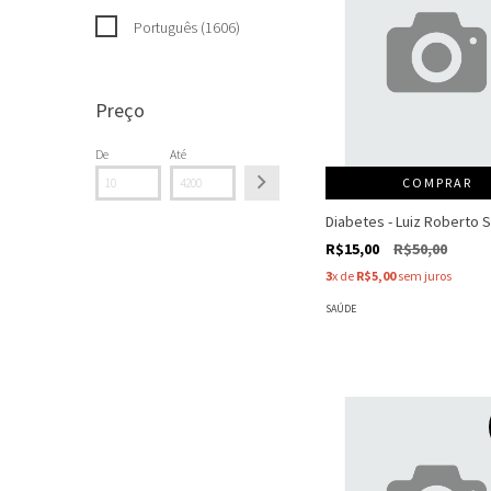
Português (1606)
Preço
De
Até
COMPRAR
Diabetes - Luiz Roberto 
R$15,00
R$50,00
3
x de
R$5,00
sem juros
SAÚDE