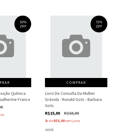
50
%
75
%
OFF
OFF
PRAR
COMPRAR
sição Química
Livro De Consulta Da Mulher
Guilherme Franco
Grávida - Ronald Gots - Barbara
Gots
00
R$15,00
R$60,00
ros
3
x de
R$5,00
sem juros
SAÚDE