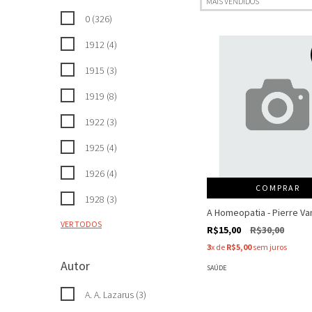
0 (326)
1912 (4)
1915 (3)
1919 (8)
1922 (3)
1925 (4)
1926 (4)
COMPRAR
1928 (3)
A Homeopatia - Pierre Va
VER TODOS
R$15,00
R$30,00
3
x de
R$5,00
sem juros
Autor
SAÚDE
A. A. Lazarus (3)