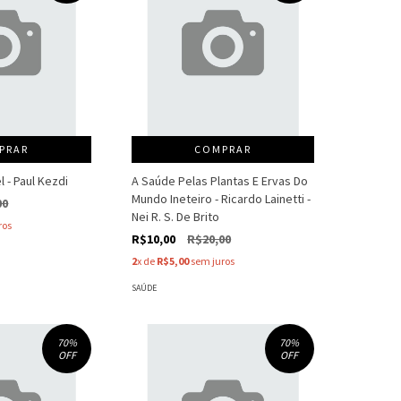
PRAR
COMPRAR
 - Paul Kezdi
A Saúde Pelas Plantas E Ervas Do
Mundo Ineteiro - Ricardo Lainetti -
00
Nei R. S. De Brito
ros
R$10,00
R$20,00
2
x de
R$5,00
sem juros
SAÚDE
70
%
70
%
OFF
OFF