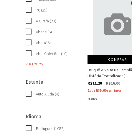
70 (29)
A Girafa (23)
Aberje (6)
Abril (86)
Abril Coleções (10)
COMPRAR
VER TODOS
Uruquê A Volta De Lampiã
História Teatralizada ) - J
Estante
R$11,20
R$16,00
2
x de
R$5,60
sem juros
Auto Ajuda (4)
TEATRO
Idioma
Portugues (1082)