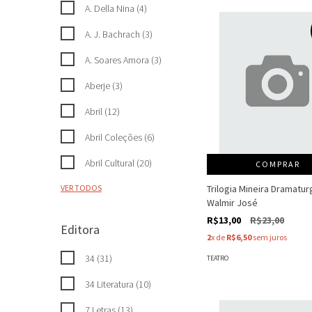
A. Della Nina (4)
A. J. Bachrach (3)
A. Soares Amora (3)
Aberje (3)
Abril (12)
Abril Coleções (6)
Abril Cultural (20)
COMPRAR
Trilogia Mineira Dramaturg
VER TODOS
Walmir José
R$13,00
R$23,00
Editora
2
x de
R$6,50
sem juros
34 (31)
TEATRO
34 Literatura (10)
7 Letras (13)