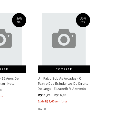
30
%
30
%
OFF
OFF
PRAR
COMPRAR
- 12 Anos De
Um Palco Sob As Arcadas - O
nau - Nute
Teatro Dos Estudantes De Direito
Do Largo - Elizabeth R. Azevedo
00
R$11,20
R$16,00
ros
2
x de
R$5,60
sem juros
TEATRO