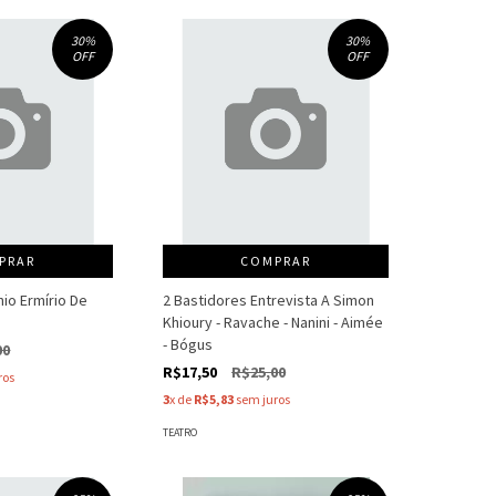
30
%
30
%
OFF
OFF
PRAR
COMPRAR
ônio Ermírio De
2 Bastidores Entrevista A Simon
Khioury - Ravache - Nanini - Aimée
- Bógus
00
R$17,50
R$25,00
ros
3
x de
R$5,83
sem juros
TEATRO