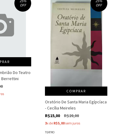
25
%
25
%
OFF
OFF
PRAR
mbrião Do Teatro
 Berrettini
00
COMPRAR
ros
Oratório De Santa Maria Egípcíaca
- Cecília Meireles
R$15,00
R$20,00
3
x de
R$5,00
sem juros
TEATRO