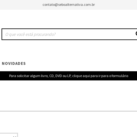
contato@seboalternativa.com.br
NOVIDADES
Para solicitar algum livro, CD, DVD ou LP, clique aqui para ir para o formulário