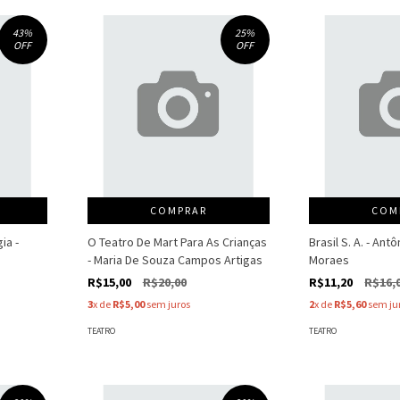
43
%
25
%
OFF
OFF
COMPRAR
COM
ia -
O Teatro De Mart Para As Crianças
Brasil S. A. - Ant
- Maria De Souza Campos Artigas
Moraes
R$15,00
R$20,00
R$11,20
R$16,
3
x de
R$5,00
sem juros
2
x de
R$5,60
sem ju
TEATRO
TEATRO