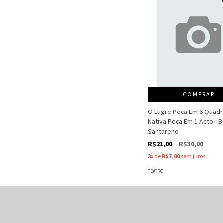
COMPRAR
O Lugre Peça Em 6 Quadro
Nativa Peça Em 1 Acto - 
Santareno
R$21,00
R$30,00
3
x de
R$7,00
sem juros
TEATRO