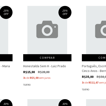
25
%
25
%
OFF
OFF
COMPRAR
COM
- Maria
Honestalda Sem H - Luiz Prado
Português, Escri
Cinco Anos - Be
R$15,00
R$20,00
R$35,00
R$50,
3
x de
R$5,00
sem juros
3
x de
R$11,67
sem j
TEATRO
TEATRO
30
%
30
%