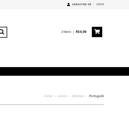
CADASTRE-SE
-
LOGIN
0
Itens
|
R$0,00
Início
-
Livros
-
Idiomas
-
Português