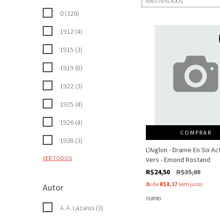
0 (326)
1912 (4)
1915 (3)
1919 (8)
1922 (3)
1925 (4)
1926 (4)
COMPRAR
1928 (3)
L'Aiglon - Drame En Six Ac
VER TODOS
Vers - Emond Rostand
R$24,50
R$35,00
3
x de
R$8,17
sem juros
Autor
TEATRO
A. A. Lazarus (3)