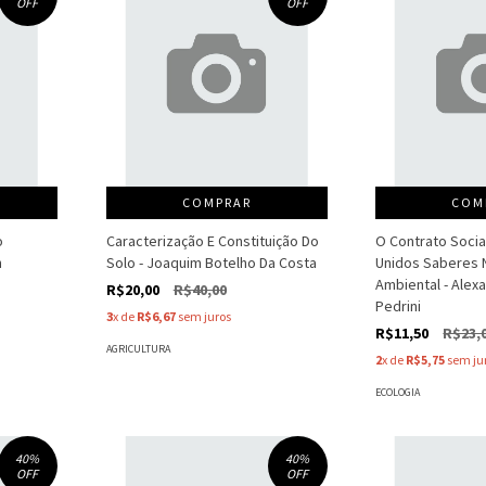
OFF
OFF
COMPRAR
COM
o
Caracterização E Constituição Do
O Contrato Social
n
Solo - Joaquim Botelho Da Costa
Unidos Saberes 
Ambiental - Ale
R$20,00
R$40,00
Pedrini
3
x de
R$6,67
sem juros
R$11,50
R$23,
AGRICULTURA
2
x de
R$5,75
sem ju
ECOLOGIA
40
%
40
%
OFF
OFF