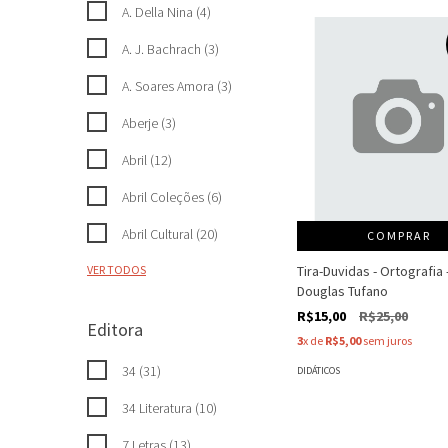
A. Della Nina (4)
A. J. Bachrach (3)
A. Soares Amora (3)
Aberje (3)
Abril (12)
Abril Coleções (6)
Abril Cultural (20)
COMPRAR
Tira-Duvidas - Ortografia 
VER TODOS
Douglas Tufano
R$15,00
R$25,00
Editora
3
x de
R$5,00
sem juros
34 (31)
DIDÁTICOS
34 Literatura (10)
7 Letras (13)