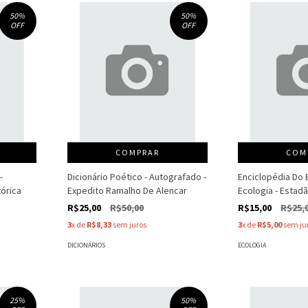
50
%
50
%
OFF
OFF
COMPRAR
COM
-
Dicionário Poético - Autografado -
Enciclopédia Do 
órica
Expedito Ramalho De Alencar
Ecologia - Estad
R$25,00
R$50,00
R$15,00
R$25,
3
x de
R$8,33
sem juros
3
x de
R$5,00
sem ju
DICIONÁRIOS
ECOLOGIA
25
%
50
%