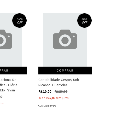
40
%
50
%
OFF
OFF
PRAR
COMPRAR
acional De
Contabilidade Cespe/ Unb -
ica - Glória
Ricardo J. Ferreira
aldo Pavan
R$10,00
R$20,00
00
2
x de
R$5,00
sem juros
ros
CONTABILIDADE