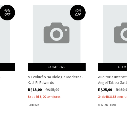
40
%
40
%
OFF
OFF
COMPRAR
COM
-
A Evolução Na Biologia Moderna -
Auditoria Interat
K. J. R. Edwards
Angel Tabeu Gatt
R$15,00
R$25,00
R$25,00
R$50,
3
x de
R$5,00
sem juros
3
x de
R$8,33
sem ju
BIOLOGIA
CONTABILIDADE