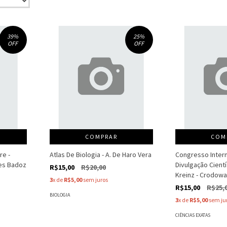
39
%
25
%
OFF
OFF
COMPRAR
COM
re -
Atlas De Biologia - A. De Haro Vera
Congresso Intern
ues Badoz
Divulgação Científ
R$15,00
R$20,00
Kreinz - Crodow
3
x de
R$5,00
sem juros
R$15,00
R$25,
BIOLOGIA
3
x de
R$5,00
sem ju
CIÊNCIAS EXATAS