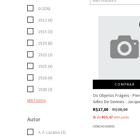
0 (326)
1912 (4)
1915 (3)
1919 (8)
1922 (3)
1925 (4)
1926 (4)
COMPRAR
1928 (3)
Os Objetos Frágeis - Pier
VER TODOS
Gilles De Gennes - Jacq
R$17,00
R$28,00
3
x de
R$5,67
sem juros
Autor
CIÊNCIAS EXATAS
A. A. Lazarus (3)