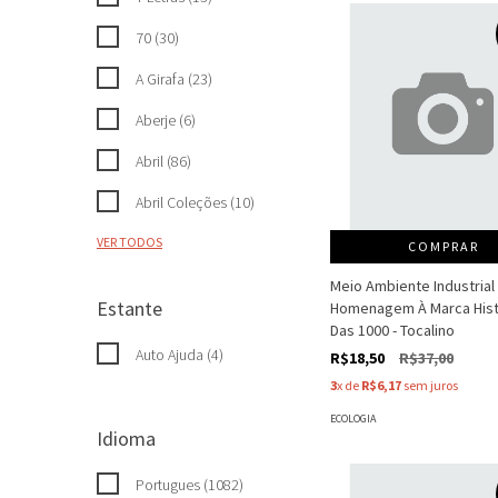
70 (30)
A Girafa (23)
Aberje (6)
Abril (86)
Abril Coleções (10)
VER TODOS
COMPRAR
Meio Ambiente Industrial 
Estante
Homenagem À Marca Hist
Das 1000 - Tocalino
Auto Ajuda (4)
R$18,50
R$37,00
3
x de
R$6,17
sem juros
ECOLOGIA
Idioma
Portugues (1082)