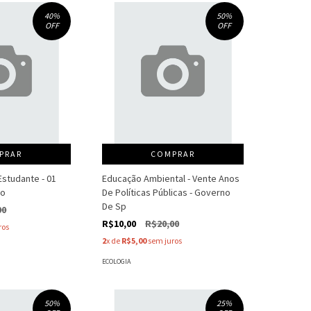
40
%
50
%
OFF
OFF
PRAR
COMPRAR
Estudante - 01
Educação Ambiental - Vente Anos
ão
De Políticas Públicas - Governo
De Sp
00
R$10,00
R$20,00
ros
2
x de
R$5,00
sem juros
ECOLOGIA
50
%
25
%