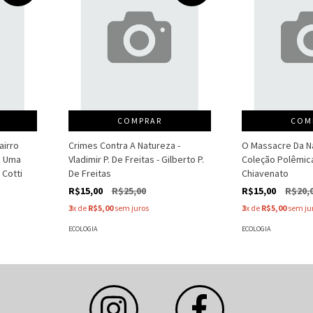
COMPRAR
COM
airro
Crimes Contra A Natureza -
O Massacre Da N
e Uma
Vladimir P. De Freitas - Gilberto P.
Coleção Polêmica
 Cotti
De Freitas
Chiavenato
R$15,00
R$25,00
R$15,00
R$20,
3
x de
R$5,00
sem juros
3
x de
R$5,00
sem ju
ECOLOGIA
ECOLOGIA