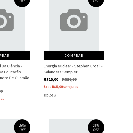
OFF
OFF
PRAR
COMPRAR
 Da Ciência -
Energia Nuclear - Stephen Croall -
Na Educação
Kaianders Sempler
xandre De Gusmão
R$15,00
R$20,00
3
x de
R$5,00
sem juros
00
ECOLOGIA
ros
25
%
25
%
OFF
OFF