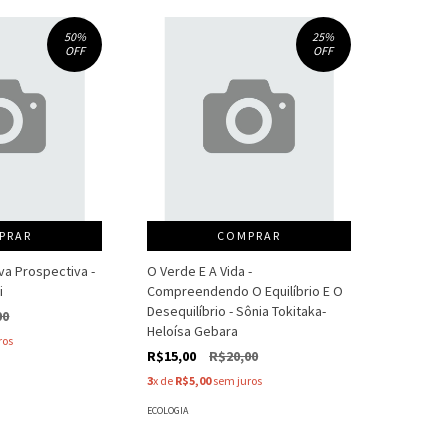
50
%
25
%
OFF
OFF
PRAR
COMPRAR
iva Prospectiva -
O Verde E A Vida -
i
Compreendendo O Equilíbrio E O
Desequilíbrio - Sônia Tokitaka-
00
Heloísa Gebara
ros
R$15,00
R$20,00
3
x de
R$5,00
sem juros
ECOLOGIA