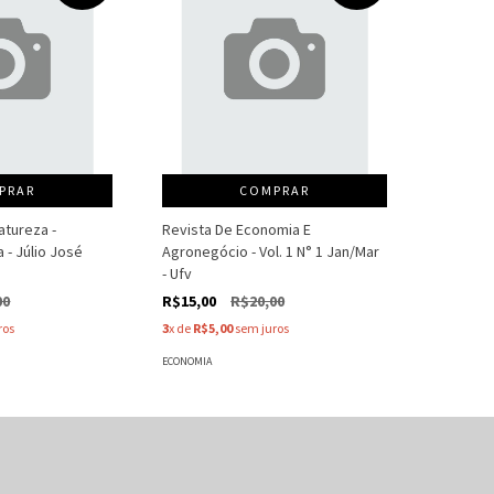
PRAR
COMPRAR
atureza -
Revista De Economia E
 - Júlio José
Agronegócio - Vol. 1 N° 1 Jan/Mar
- Ufv
00
R$15,00
R$20,00
ros
3
x de
R$5,00
sem juros
ECONOMIA