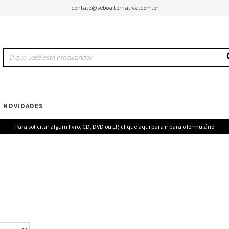
contato@seboalternativa.com.br
NOVIDADES
Para solicitar algum livro, CD, DVD ou LP, clique aqui para ir para o formulário