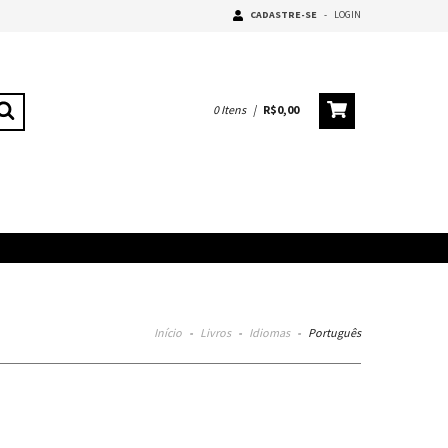
CADASTRE-SE
-
LOGIN
0
Itens
|
R$0,00
Início
-
Livros
-
Idiomas
-
Português