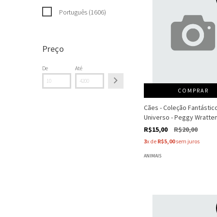
Português (1606)
Preço
De
Até
COMPRAR
Cães - Coleção Fantástic
Universo - Peggy Wratte
R$15,00
R$20,00
3
x de
R$5,00
sem juros
ANIMAIS