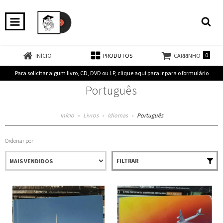
0
INÍCIO
PRODUTOS
CARRINHO
Para solicitar algum livro, CD, DVD ou LP, clique aqui para ir para o formulário
Português
Início
-
Livros
-
Idiomas
-
Português
Ordenar por
FILTRAR