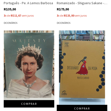
Português - Pe. A Lemos Barbosa
Romanizado - Shigueru Sakane -
Noemia Hinata
R$35,00
R$75,00
3
x de
R$11,67
sem juros
3
x de
R$25,00
sem juros
DICIONÁRIOS
DICIONÁRIOS
COMPRAR
COMPRAR