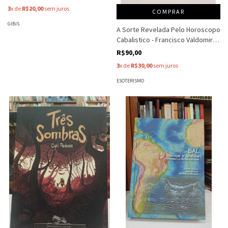
3
x de
R$20,00
sem juros
COMPRAR
GIBIS
A Sorte Revelada Pelo Horoscopo
Cabalistico - Francisco Valdomiro
Lorenz
R$90,00
3
x de
R$30,00
sem juros
ESOTERISMO