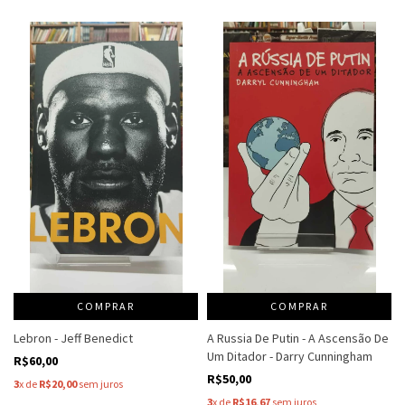
COMPRAR
COMPRAR
Lebron - Jeff Benedict
A Russia De Putin - A Ascensão De
Um Ditador - Darry Cunningham
R$60,00
R$50,00
3
x de
R$20,00
sem juros
3
x de
R$16,67
sem juros