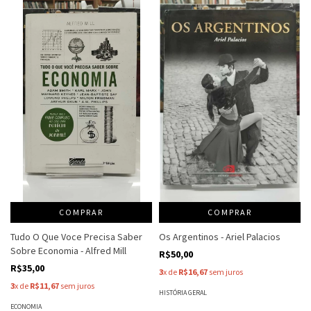
COMPRAR
COMPRAR
Tudo O Que Voce Precisa Saber
Os Argentinos - Ariel Palacios
Sobre Economia - Alfred Mill
R$50,00
R$35,00
3
x de
R$16,67
sem juros
3
x de
R$11,67
sem juros
HISTÓRIA GERAL
ECONOMIA