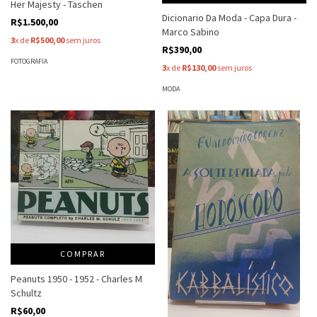
Her Majesty - Taschen
Dicionario Da Moda - Capa Dura -
R$1.500,00
Marco Sabino
3
x de
R$500,00
sem juros
R$390,00
FOTOGRAFIA
3
x de
R$130,00
sem juros
MODA
COMPRAR
Peanuts 1950 - 1952 - Charles M
Schultz
R$60,00