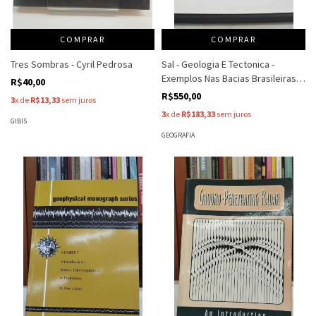
COMPRAR
COMPRAR
Tres Sombras - Cyril Pedrosa
Sal - Geologia E Tectonica -
Exemplos Nas Bacias Brasileiras -
R$40,00
Webster Mohriak - Peter Szatmari
R$550,00
3
x de
R$13,33
sem juros
3
x de
R$183,33
sem juros
GIBIS
GEOGRAFIA