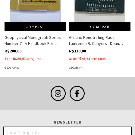
COMPRAR
COMPRAR
Geophysical Monograph Series -
Ground Penetrating Radar -
Number 7 - A Handbook For
Lamrence B. Conyers - Dean
Seismic Data Acquisition In
Goodman
R$200,00
R$130,00
Exploration - Brian J Evans
3
x de
R$66,67
sem juros
3
x de
R$43,33
sem juros
GEOGRAFIA
GEOGRAFIA
NEWSLETTER