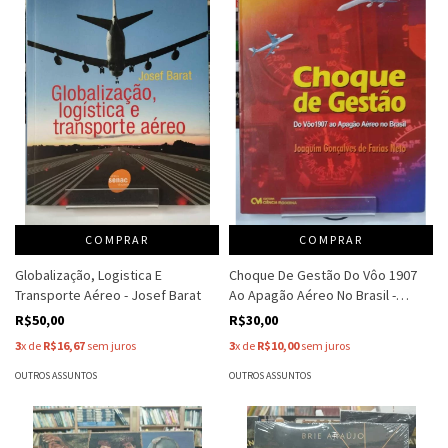
COMPRAR
COMPRAR
Globalização, Logistica E
Choque De Gestão Do Vôo 1907
Transporte Aéreo - Josef Barat
Ao Apagão Aéreo No Brasil -
Joaquim Gonçalves De Farias
R$50,00
R$30,00
Neto
3
x de
R$16,67
sem juros
3
x de
R$10,00
sem juros
OUTROS ASSUNTOS
OUTROS ASSUNTOS