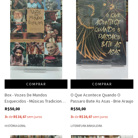
COMPRAR
COMPRAR
Box - Vozes De Mundos
O Que Acontece Quando O
Esquecidos - Músicas Tradicional
Passaro Bate As Asas - Brie Araujo
Dos Povos Indigenas - Livro-Cd -
R$50,00
R$50,00
Editado Por Larry Blumenfeld
3
x de
R$16,67
sem juros
3
x de
R$16,67
sem juros
HISTÓRIA GERAL
LITERATURA BRASILEIRA