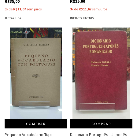
R$35,00
R$35,00
3
x de
R$11,67
sem juros
3
x de
R$11,67
sem juros
AUTO AJUDA
INFANTO JUVENIS
COMPRAR
COMPRAR
Pequeno Vocabulario Tupi -
Dicionario Português - Japonês