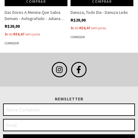
COMPRAR
COMPRAR
Das Dores A Menina Que Sabia
Danuza, Todo Dia - Danuza Leão
Demais - Autografado - Juliana
R$20,00
Bueno
R$20,00
3
x de
R$6,67
sem juros
3
x de
R$6,67
sem juros
CORREDOR
CORREDOR
NEWSLETTER