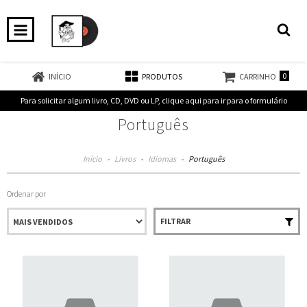
0
INÍCIO
PRODUTOS
CARRINHO
Para solicitar algum livro, CD, DVD ou LP, clique aqui para ir para o formulário
Português
Início
-
Livros
-
Idiomas
-
Português
Ordenar por
FILTRAR