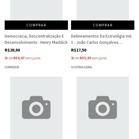
COMPRAR
COMPRAR
Democracia, Descentralização E
Delineamentos Da Estratégia Vol.
Desenvolvimento - Henry Maddick
1 - João Carlos Gonçalves
Caminha
R$20,00
R$17,50
3
x de
R$6,67
sem juros
3
x de
R$5,83
sem juros
CORREDOR
HISTÓRIA GERAL