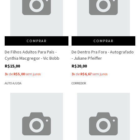
COMPRAR
COMPRAR
De Filhos Adultos Para País -
De Dentro Pra Fora - Autografado
Cynthia Macgregor - Vic Bobb
- Juliane Pfeiffer
R$15,00
R$20,00
3
x de
R$5,00
sem juros
3
x de
R$6,67
sem juros
AUTO AJUDA
CORREDOR