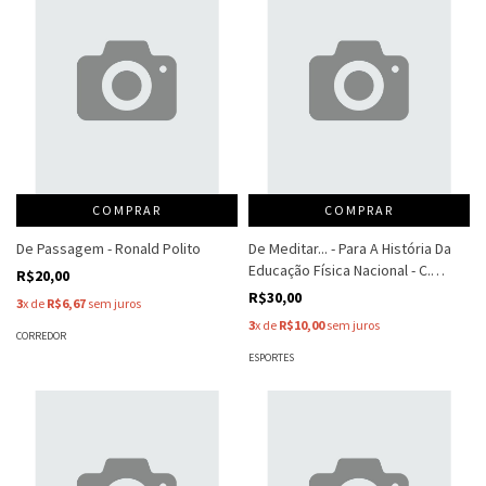
COMPRAR
COMPRAR
De Passagem - Ronald Polito
De Meditar... - Para A História Da
Educação Física Nacional - C.
R$20,00
Marques-Pereira
R$30,00
3
x de
R$6,67
sem juros
3
x de
R$10,00
sem juros
CORREDOR
ESPORTES