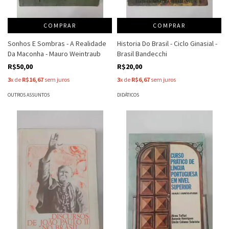
COMPRAR
COMPRAR
Sonhos E Sombras - A Realidade
Historia Do Brasil - Ciclo Ginasial -
Da Maconha - Mauro Weintraub
Brasil Bandecchi
R$50,00
R$20,00
3
x de
R$16,67
sem juros
3
x de
R$6,67
sem juros
OUTROS ASSUNTOS
DIDÁTICOS