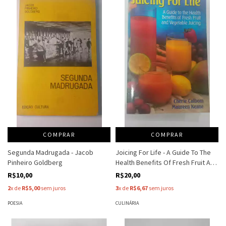
COMPRAR
COMPRAR
Segunda Madrugada - Jacob
Joicing For Life - A Guide To The
Pinheiro Goldberg
Health Benefits Of Fresh Fruit And
Vegetable Juicing - Cherie Calbom
R$10,00
R$20,00
- Maureen Keane
2
x de
R$5,00
sem juros
3
x de
R$6,67
sem juros
POESIA
CULINÁRIA