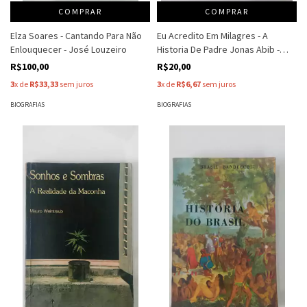
COMPRAR
COMPRAR
Elza Soares - Cantando Para Não
Eu Acredito Em Milagres - A
Enlouquecer - José Louzeiro
Historia De Padre Jonas Abib -
Grabiel Chalita
R$100,00
R$20,00
3
x de
R$33,33
sem juros
3
x de
R$6,67
sem juros
BIOGRAFIAS
BIOGRAFIAS