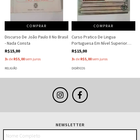
COMPRAR
COMPRAR
Discurso De João Paulo II No Brasil
Curso Pratico De Lingua
- Nada Consta
Portuguesa Em Nível Superior
(Redação E Gramática Aplicada) -
R$15,00
R$15,00
Alceu Taffari - Antonio Henriques...
3
x de
R$5,00
sem juros
3
x de
R$5,00
sem juros
RELIGIÃO
DIDÁTICOS
NEWSLETTER