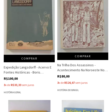
COMPRAR
COMPRAR
Na Trilha Dos Assassinos -
Expedição Langsdorff - Acervo E
Acontecimento Na Noroeste No
Fontes Históricas - Boris
Princío Do Século Xx - Emmanuel
R$80,00
Komissarov
R$100,00
Saboya
3
x de
R$26,67
sem juros
3
x de
R$33,33
sem juros
HISTÓRIA DO BRASIL
HISTÓRIA GERAL