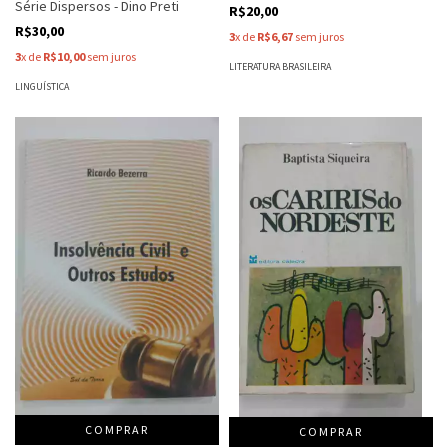
Série Dispersos - Dino Preti
R$20,00
R$30,00
3
x de
R$6,67
sem juros
3
x de
R$10,00
sem juros
LITERATURA BRASILEIRA
LINGUÍSTICA
COMPRAR
COMPRAR