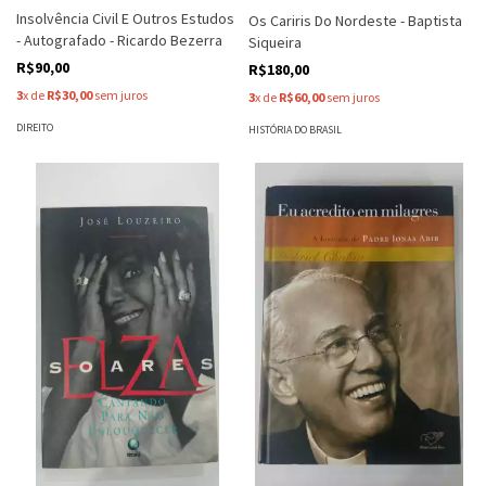
Insolvência Civil E Outros Estudos
Os Cariris Do Nordeste - Baptista
- Autografado - Ricardo Bezerra
Siqueira
R$90,00
R$180,00
3
x de
R$30,00
sem juros
3
x de
R$60,00
sem juros
DIREITO
HISTÓRIA DO BRASIL