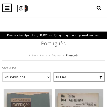
0
INÍCIO
PRODUTOS
CARRINHO
Para solicitar algum livro, CD, DVD ou LP, clique aqui para ir para o formulário
Português
Início
-
Livros
-
Idiomas
-
Português
Ordenar por
FILTRAR