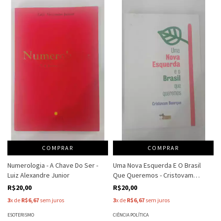
COMPRAR
COMPRAR
Numerologia - A Chave Do Ser -
Uma Nova Esquerda E O Brasil
Luiz Alexandre Junior
Que Queremos - Cristovam
Buarque
R$20,00
R$20,00
3
x de
R$6,67
sem juros
3
x de
R$6,67
sem juros
ESOTERISMO
CIÊNCIA POLÍTICA