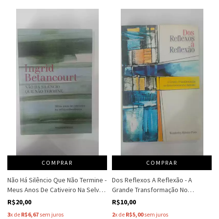
COMPRAR
COMPRAR
Não Há Silêncio Que Não Termine -
Dos Reflexos A Reflexão - A
Meus Anos De Cativeiro Na Selva
Grande Transformação No
Colombiana - Ingrid Betancourt
Relacinamento Humano -
R$20,00
R$10,00
Wanderley Ribeiro Pires
3
x de
R$6,67
sem juros
2
x de
R$5,00
sem juros