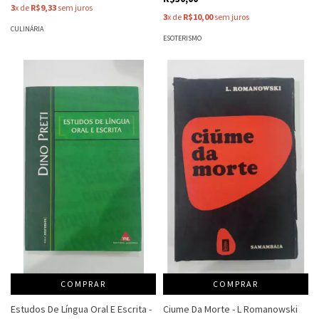
3
x de
R$9,33
sem juros
3
x de
R$10,00
sem juros
CULINÁRIA
ESOTERISMO
COMPRAR
COMPRAR
Estudos De Língua Oral E Escrita -
Ciume Da Morte - L Romanowski