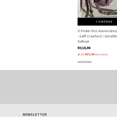
COMPRAR
O Poder Dos Aniversário
- Saffi Crawford / Geraldi
Sullivan
R$10,00
2
x de
R$5,00
sem juros
ESOTERISMO
NEWSLETTER