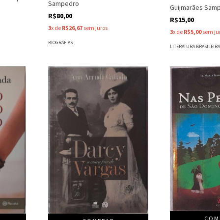
Sampedro
Guijmarães Sam
R$80,00
R$15,00
3
x de
R$26,67
sem juros
3
x de
R$5,00
sem ju
BIOGRAFIAS
LITERATURA BRASILEIR
COM