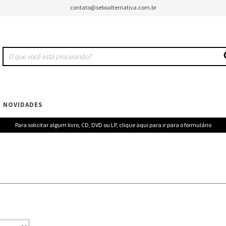
contato@seboalternativa.com.br
NOVIDADES
Para solicitar algum livro, CD, DVD ou LP, clique aqui para ir para o formulário