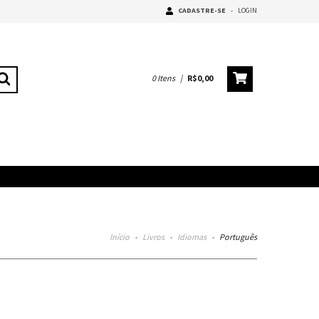
CADASTRE-SE
-
LOGIN
0
Itens
|
R$0,00
Início
-
Livros
-
Idiomas
-
Português