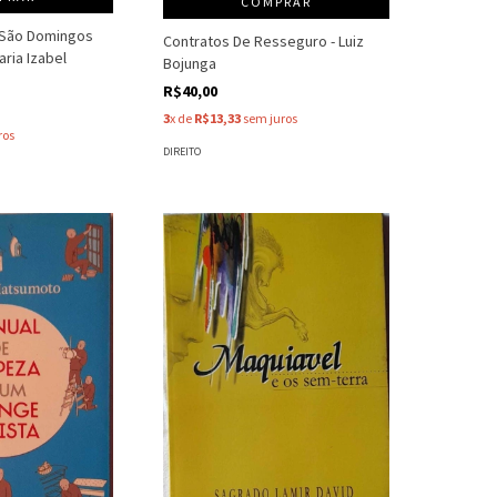
COMPRAR
 São Domingos
Contratos De Resseguro - Luiz
aria Izabel
Bojunga
R$40,00
3
x de
R$13,33
sem juros
ros
DIREITO