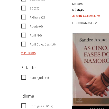
Moises
70 (29)
R$25,00
3
x de
R$8,33
sem juros
A Girafa (23)
LITERATURA BRASILEIRA
Aberje (6)
Abril (86)
Abril Coleções (10)
VER TODOS
Estante
Auto Ajuda (4)
Idioma
Portugues (1082)