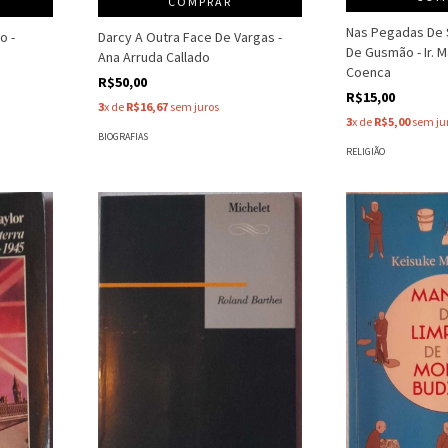
COMPRAR
Nas Pegadas De
o -
Darcy A Outra Face De Vargas -
De Gusmão - Ir. M
Ana Arruda Callado
Coenca
R$50,00
R$15,00
3
x de
R$16,67
sem juros
3
x de
R$5,00
sem ju
BIOGRAFIAS
RELIGIÃO