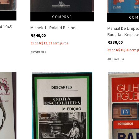
COMPRAR
COM
4-1945 -
Michelet - Roland Barthes
Manual De Limp
Budista - Keisu
R$40,00
R$30,00
3
x de
R$13,33
sem juros
3
x de
R$10,00
sem j
BIOGRAFIAS
AUTO AJUDA