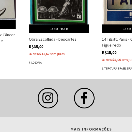
COMPRAR
COM
s: Câncer
Obra Escolhida - Descartes
14 Tilsitt, Paris 
ne
Figueiredo
R$35,00
R$15,00
3
x de
R$11,67
sem juros
3
x de
R$5,00
sem ju
FILOSOFIA
LITERATURA BRASILEIR
MAIS INFORMAÇÕES