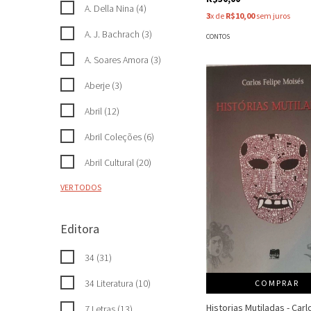
A. Della Nina (4)
3
x de
R$10,00
sem juros
A. J. Bachrach (3)
CONTOS
A. Soares Amora (3)
Aberje (3)
Abril (12)
Abril Coleções (6)
Abril Cultural (20)
VER TODOS
Editora
34 (31)
34 Literatura (10)
COMPRAR
Historias Mutiladas - Carl
7 Letras (13)