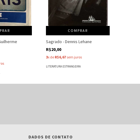
PRAR
COMPRAR
- Guilherme
Sagrado - Dennis Lehane
R$20,00
3
x de
R$6,67
sem juros
ros
LITERATURA ESTRANGEIRA
A
DADOS DE CONTATO