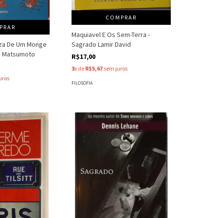
COMPRAR
PRAR
Maquiavel E Os Sem-Terra -
eza De Um Monge
Sagrado Lamir David
ke Matsumoto
R$17,00
3
x de
R$5,67
sem juros
uros
FILOSOFIA