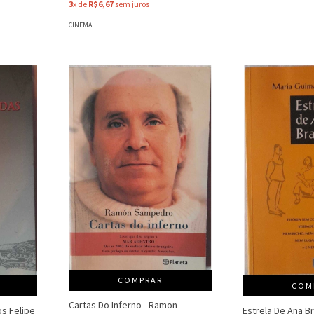
3
x de
R$6,67
sem juros
CINEMA
COMPRAR
COM
Cartas Do Inferno - Ramon
os Felipe
Estrela De Ana Br