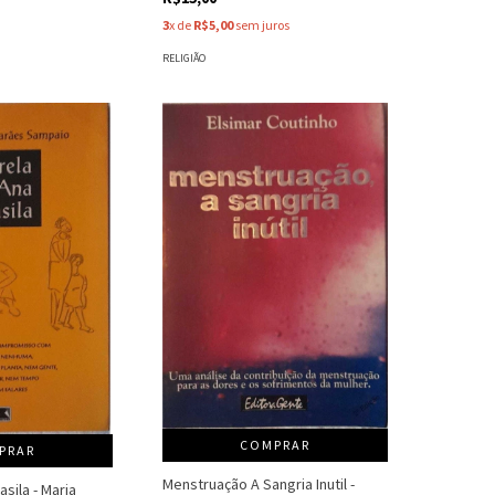
3
x de
R$5,00
sem juros
RELIGIÃO
COMPRAR
PRAR
Menstruação A Sangria Inutil -
asila - Maria