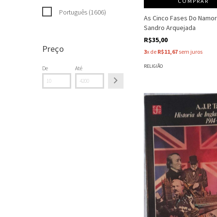
COMPRAR
Português (1606)
As Cinco Fases Do Namor
Sandro Arquejada
R$35,00
Preço
3
x de
R$11,67
sem juros
RELIGIÃO
De
Até