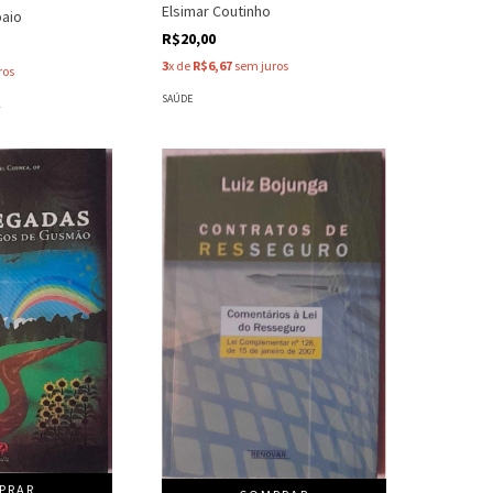
Elsimar Coutinho
paio
R$20,00
3
x de
R$6,67
sem juros
ros
SAÚDE
A
PRAR