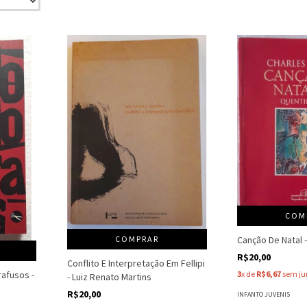
COM
COMPRAR
Canção De Natal 
R$20,00
Conflito E Interpretação Em Fellipi
afusos -
3
x de
R$6,67
sem ju
- Luiz Renato Martins
R$20,00
INFANTO JUVENIS