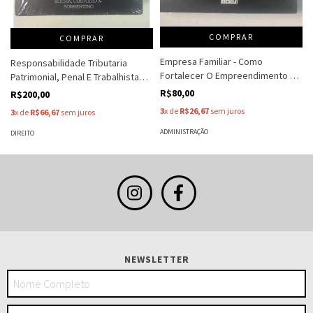
COMPRAR
COMPRAR
Empresa Familiar - Como
Responsabilidade Tributaria
Fortalecer O Empreendimento E
Patrimonial, Penal E Trabalhista
Otimizar O Processo Sucessorio -
Dos Administradores De Pessoas
R$80,00
R$200,00
Djalma De Pinho Rebouças De
Juridicas - Pref. Des. Ana Maria D A
3
x de
R$26,67
sem juros
3
x de
R$66,67
sem juros
Oliveira
Brito
ADMINISTRAÇÃO
DIREITO
NEWSLETTER