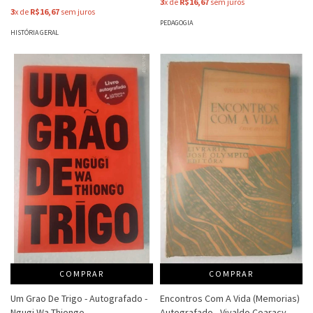
3
x de
R$16,67
sem juros
3
x de
R$16,67
sem juros
PEDAGOGIA
HISTÓRIA GERAL
COMPRAR
COMPRAR
Um Grao De Trigo - Autografado -
Encontros Com A Vida (Memorias)
Ngugi Wa Thiongo
Autografado - Vivaldo Coaracy