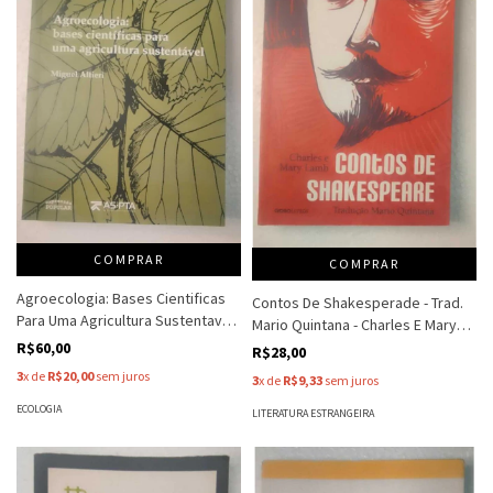
COMPRAR
COMPRAR
Agroecologia: Bases Cientificas
Contos De Shakesperade - Trad.
Para Uma Agricultura Sustentavel
Mario Quintana - Charles E Mary
- Miguel Altieri
Lamb
R$60,00
R$28,00
3
x de
R$20,00
sem juros
3
x de
R$9,33
sem juros
ECOLOGIA
LITERATURA ESTRANGEIRA