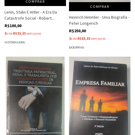
COMPRAR
COMPRAR
Lenin, Stalin E Hitler - A Era Da
Heinrich Himmler - Uma Biografia -
Catastrofe Social - Robert
Peter Longerich
Gellately
R$100,00
R$250,00
3
x de
R$33,33
sem juros
3
x de
R$83,33
sem juros
HISTÓRIA GERAL
BIOGRAFIAS