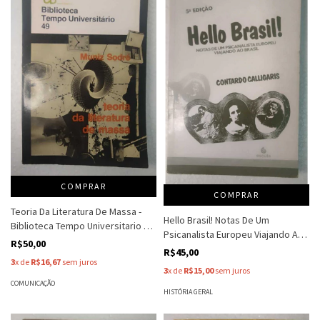
COMPRAR
COMPRAR
Teoria Da Literatura De Massa -
Hello Brasil! Notas De Um
Biblioteca Tempo Universitario 49
Psicanalista Europeu Viajando Ao
- Muniz Sodre
R$50,00
Brasil - Contardo Calligaris
R$45,00
3
x de
R$16,67
sem juros
3
x de
R$15,00
sem juros
COMUNICAÇÃO
HISTÓRIA GERAL