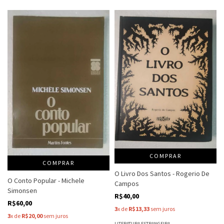
COMPRAR
COMPRAR
O Livro Dos Santos - Rogerio De
O Conto Popular - Michele
Campos
Simonsen
R$40,00
R$60,00
3
x de
R$13,33
sem juros
3
x de
R$20,00
sem juros
LITERATURA ESTRANGEIRA