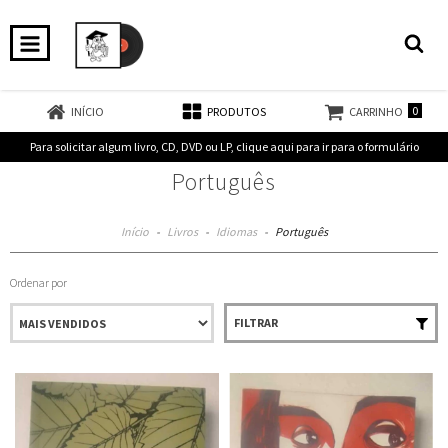
0
INÍCIO
PRODUTOS
CARRINHO
Para solicitar algum livro, CD, DVD ou LP, clique aqui para ir para o formulário
Português
Início
-
Livros
-
Idiomas
-
Português
Ordenar por
FILTRAR