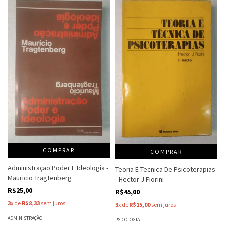
COMPRAR
COMPRAR
Administraçao Poder E Ideologia -
Teoria E Tecnica De Psicoterapias
Mauricio Tragtenberg
- Hector J Fiorini
R$25,00
R$45,00
3
x de
R$8,33
sem juros
3
x de
R$15,00
sem juros
ADMINISTRAÇÃO
PSICOLOGIA