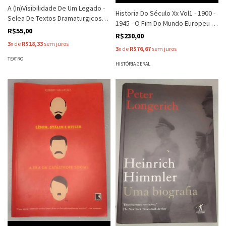
A (In)Visibilidade De Um Legado -
Historia Do Século Xx Vol1 - 1900 -
Selea De Textos Dramaturgicos
1945 - O Fim Do Mundo Europeu -
Ineditos De Julia Lpes De Almeida
R$55,00
Serge Berstein - Pierre Milza
R$230,00
- Michele Asmar Fanini-
3
x de
R$18,33
sem juros
Autografado
3
x de
R$76,67
sem juros
TEATRO
HISTÓRIA GERAL