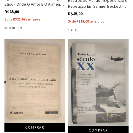
Rastros Do Mundo - Experiencia E
Etico - Onde O Amor E O Alimento
Repetição Em Samuel Beckett -
Se Unem Para Sempre - Jose Luiz
R$65,00
Luciano Gatti - Autografado
R$45,00
Tejon
3
x de
R$21,67
sem juros
3
x de
R$15,00
sem juros
AGRICULTURA
TEATRO
COMPRAR
COMPRAR