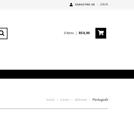
CADASTRE-SE
-
LOGIN
0
Itens
|
R$0,00
Início
-
Livros
-
Idiomas
-
Português