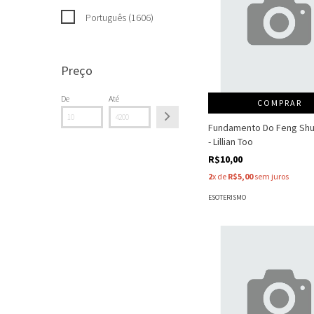
Português (1606)
Preço
De
Até
COMPRAR
Fundamento Do Feng Shu
- Lillian Too
R$10,00
2
x de
R$5,00
sem juros
ESOTERISMO