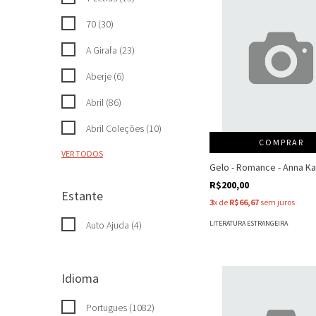
70 (30)
A Girafa (23)
Aberje (6)
Abril (86)
Abril Coleções (10)
COMPRAR
VER TODOS
Gelo - Romance - Anna K
R$200,00
Estante
3
x de
R$66,67
sem juros
LITERATURA ESTRANGEIRA
Auto Ajuda (4)
Idioma
Portugues (1082)