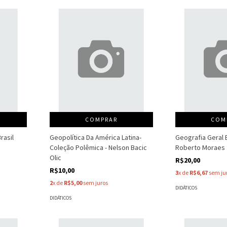
COMPRAR
COM
Brasil
Geopolítica Da América Latina-
Geografia Geral E
Coleção Polêmica - Nelson Bacic
Roberto Moraes
Olic
R$20,00
R$10,00
3
x de
R$6,67
sem ju
2
x de
R$5,00
sem juros
DIDÁTICOS
DIDÁTICOS