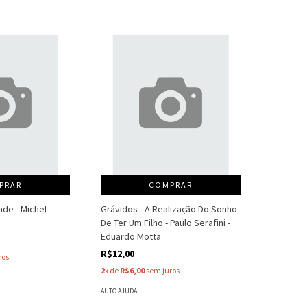
PRAR
COMPRAR
de - Michel
Grávidos - A Realização Do Sonho
De Ter Um Filho - Paulo Serafini -
Eduardo Motta
R$12,00
ros
2
x de
R$6,00
sem juros
AUTO AJUDA