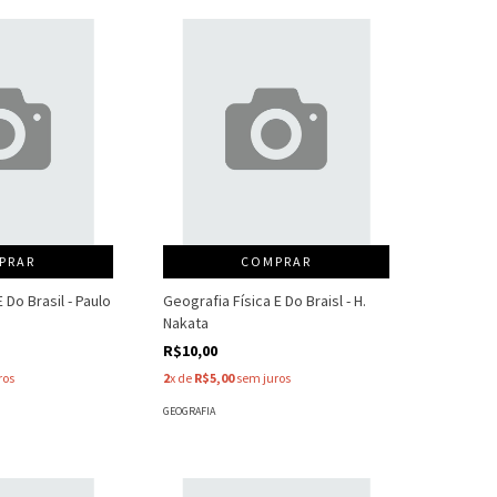
PRAR
COMPRAR
 Do Brasil - Paulo
Geografia Física E Do Braisl - H.
Nakata
R$10,00
ros
2
x de
R$5,00
sem juros
GEOGRAFIA