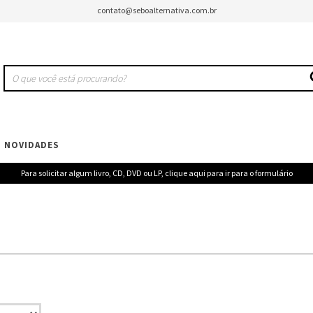
contato@seboalternativa.com.br
NOVIDADES
Para solicitar algum livro, CD, DVD ou LP, clique aqui para ir para o formulário