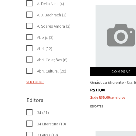
A. Della Nina (4)
A. J. Bachrach (3)
A. Soares Amora (3)
Aberje (3)
Abril (12)
Abril Coleções (6)
Abril Cultural (20)
COMPRAR
Ginástica Eficiente - Cia. 
VER TODOS
R$10,00
2
x de
R$5,00
sem juros
Editora
ESPORTES
34 (31)
34 Literatura (10)
7 Letras (13)