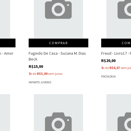
COMPRAR
COM
i - Amor
Fugindo De Casa - Suzana M. Dias
Freud - Livro17 -
Beck
R$20,00
R$15,00
3
x de
R$6,67
sem ju
3
x de
R$5,00
sem juros
PSICOLOGIA
INFANTO JUVENIS