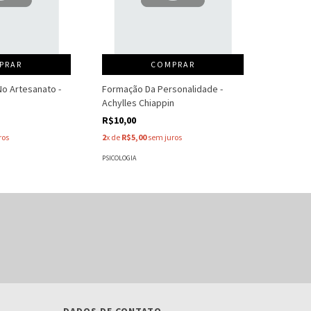
PRAR
COMPRAR
o Artesanato -
Formação Da Personalidade -
Achylles Chiappin
R$10,00
ros
2
x de
R$5,00
sem juros
PSICOLOGIA