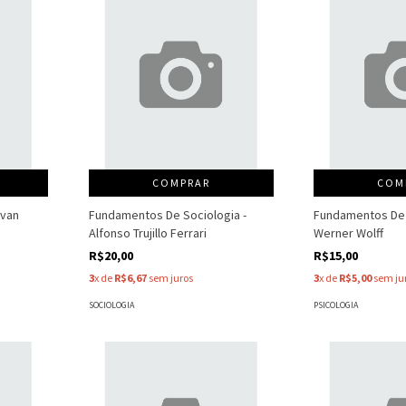
COMPRAR
COM
avan
Fundamentos De Sociologia -
Fundamentos De 
Alfonso Trujillo Ferrari
Werner Wolff
R$20,00
R$15,00
3
x de
R$6,67
sem juros
3
x de
R$5,00
sem ju
SOCIOLOGIA
PSICOLOGIA