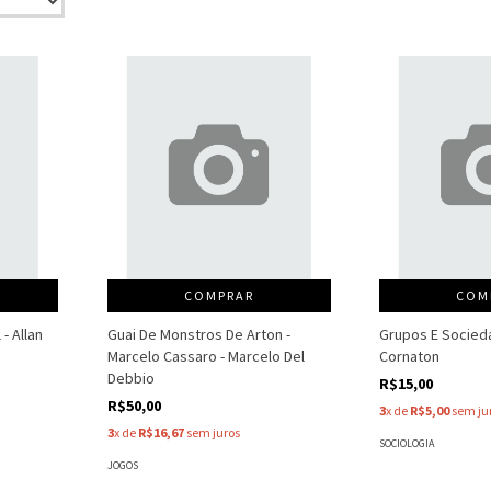
COMPRAR
COM
- Allan
Guai De Monstros De Arton -
Grupos E Socieda
Marcelo Cassaro - Marcelo Del
Cornaton
Debbio
R$15,00
R$50,00
3
x de
R$5,00
sem ju
3
x de
R$16,67
sem juros
SOCIOLOGIA
JOGOS