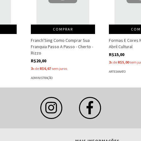
COMPRAR
COM
Franch'Sing Como Comprar Sua
Formas E Cores N
Franquia Passo A Passo - Cherto -
Abril Cultural
Rizzo
R$15,00
R$20,00
3
x de
R$5,00
sem ju
3
x de
R$6,67
sem juros
ARTESANATO
ADMINISTRAÇÃO