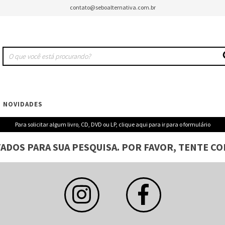
contato@seboalternativa.com.br
NOVIDADES
Para solicitar algum livro, CD, DVD ou LP, clique aqui para ir para o formulário
ADOS PARA SUA PESQUISA. POR FAVOR, TENTE CO