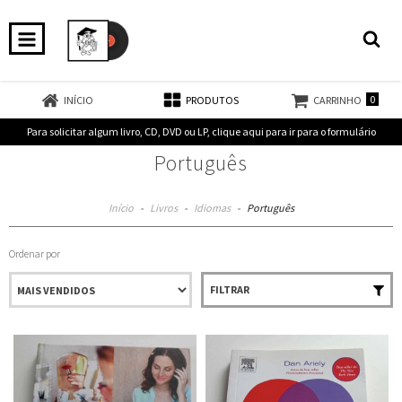
0
INÍCIO
PRODUTOS
CARRINHO
Para solicitar algum livro, CD, DVD ou LP, clique aqui para ir para o formulário
Português
Início
-
Livros
-
Idiomas
-
Português
Ordenar por
FILTRAR