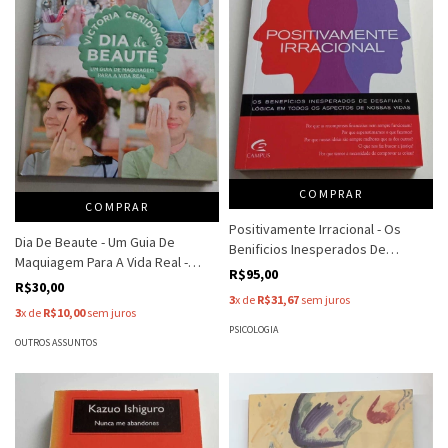
COMPRAR
COMPRAR
Positivamente Irracional - Os
Dia De Beaute - Um Guia De
Benificios Inesperados De
Maquiagem Para A Vida Real -
Desafiar A Lógica Em Todos - Dan
R$95,00
Victoria Ceridono
R$30,00
Ariely
3
x de
R$31,67
sem juros
3
x de
R$10,00
sem juros
PSICOLOGIA
OUTROS ASSUNTOS