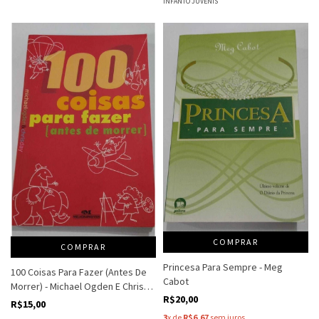
INFANTO JUVENIS
COMPRAR
COMPRAR
Princesa Para Sempre - Meg
100 Coisas Para Fazer (Antes De
Cabot
Morrer) - Michael Ogden E Chris
R$20,00
Day
R$15,00
3
x de
R$6,67
sem juros