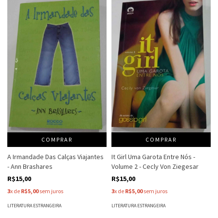
COMPRAR
COMPRAR
It Girl Uma Garota Entre Nós -
A Irmandade Das Calças Viajantes
Volume 2 - Cecly Von Ziegesar
- Ann Brashares
R$15,00
R$15,00
3
x de
R$5,00
sem juros
3
x de
R$5,00
sem juros
LITERATURA ESTRANGEIRA
LITERATURA ESTRANGEIRA