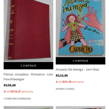
COMPRAR
COMPRAR
Assunto De Inimiga - Jerri Dias
Flavius Josephus - Romance - Lion
R$10,00
Feuchtwanger
2
x de
R$5,00
sem juros
R$50,00
INFANTO JUVENIS
3
x de
R$16,67
sem juros
LITERATURA ESTRANGEIRA