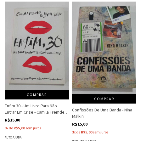
COMPRAR
COMPRAR
Enfim 30 - Um Livro Para Não
Confissões De Uma Banda - Nina
Entrar Em Crise - Camila Fremder
Malkin
E Jana Rosa
R$15,00
R$15,00
3
x de
R$5,00
sem juros
3
x de
R$5,00
sem juros
AUTO AJUDA