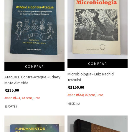
COMPRAR
COMPRAR
Microbiologia - Luiz Rachid
Ataque E Contra-Ataque - Edney
Trabulsi
Mota Almeida
R$150,00
R$35,00
3
x de
R$50,00
sem juros
3
x de
R$11,67
sem juros
MEDICINA
ESPORTES