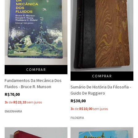
COMPRAR
COMPRAR
Fundamentos Da Mecânica Dos
Fluidos - Bruce R. Munson
Sumário De História Da Filosofia -
Guido De Ruggiero
R$70,00
R$30,00
3
x de
R$23,33
sem juros
3
x de
R$10,00
sem juros
ENGENHARIA
FILOSOFIA