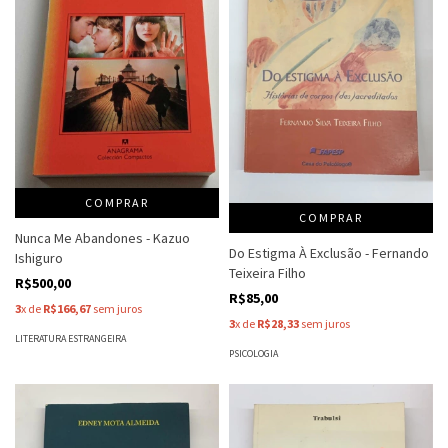
COMPRAR
COMPRAR
Nunca Me Abandones - Kazuo
Do Estigma À Exclusão - Fernando
Ishiguro
Teixeira Filho
R$500,00
R$85,00
3
x de
R$166,67
sem juros
3
x de
R$28,33
sem juros
LITERATURA ESTRANGEIRA
PSICOLOGIA