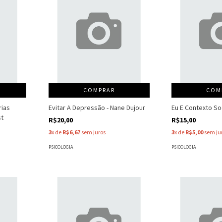
COMPRAR
COM
rias
Evitar A Depressão - Nane Dujour
Eu E Contexto Soc
st
R$20,00
R$15,00
3
x de
R$6,67
sem juros
3
x de
R$5,00
sem ju
PSICOLOGIA
PSICOLOGIA