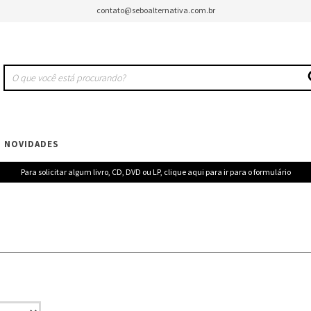
contato@seboalternativa.com.br
NOVIDADES
Para solicitar algum livro, CD, DVD ou LP, clique aqui para ir para o formulário