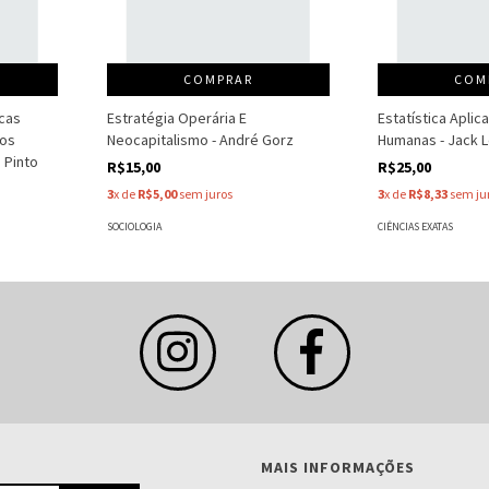
COMPRAR
COM
icas
Estratégia Operária E
Estatística Aplic
Nos
Neocapitalismo - André Gorz
Humanas - Jack L
 Pinto
R$15,00
R$25,00
3
x de
R$5,00
sem juros
3
x de
R$8,33
sem ju
SOCIOLOGIA
CIÊNCIAS EXATAS
MAIS INFORMAÇÕES