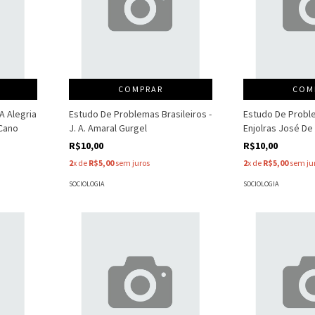
COMPRAR
COM
 A Alegria
Estudo De Problemas Brasileiros -
Estudo De Proble
 Cano
J. A. Amaral Gurgel
Enjolras José D
R$10,00
R$10,00
2
x de
R$5,00
sem juros
2
x de
R$5,00
sem ju
SOCIOLOGIA
SOCIOLOGIA