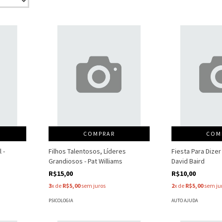
COMPRAR
COM
 -
Filhos Talentosos, Líderes
Fiesta Para Dizer
Grandiosos - Pat Williams
David Baird
R$15,00
R$10,00
3
x de
R$5,00
sem juros
2
x de
R$5,00
sem ju
PSICOLOGIA
AUTO AJUDA