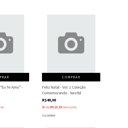
PRAR
COMPRAR
 "Eu Te Amo" -
Feliz Natal - Vol. 1 Coleção
Comemorando - Nestlé
R$40,00
ros
3
x de
R$13,33
sem juros
CULINÁRIA