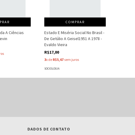
PRAR
COMPRAR
ada A Ciências
Estado E Miséria Social No Brasil -
evin
De Getúlio A Geisel1951 A 1978 -
Evaldo Vieira
R$17,00
ros
3
x de
R$5,67
sem juros
SOCIOLOGIA
DADOS DE CONTATO