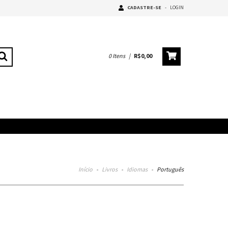
CADASTRE-SE
-
LOGIN
0
Itens
|
R$0,00
Início
-
Livros
-
Idiomas
-
Português