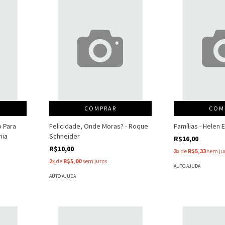
COMPRAR
COM
o Para
Felicidade, Onde Moras? - Roque
Famílias - Helen 
nia
Schneider
R$16,00
R$10,00
3
x de
R$5,33
sem ju
2
x de
R$5,00
sem juros
AUTO AJUDA
AUTO AJUDA