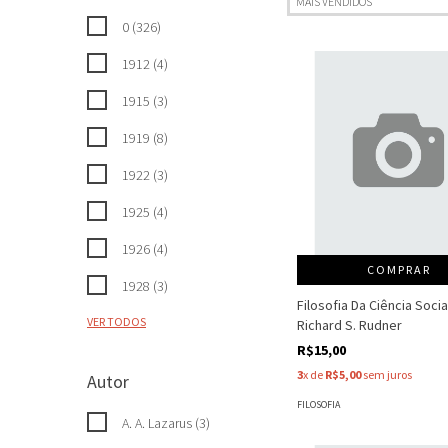
0 (326)
1912 (4)
1915 (3)
1919 (8)
1922 (3)
1925 (4)
1926 (4)
COMPRAR
1928 (3)
Filosofia Da Ciência Social
VER TODOS
Richard S. Rudner
R$15,00
3
x de
R$5,00
sem juros
Autor
FILOSOFIA
A. A. Lazarus (3)