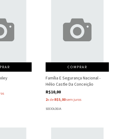
PRAR
COMPRAR
Exley
Família E Segurança Nacional -
Hélio Castle Da Conceição
R$10,00
ros
2
x de
R$5,00
sem juros
SOCIOLOGIA