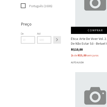
Português (1606)
Preço
COMPRAR
De
Até
Ética: Arte De Viver Vol. 2
De Não Estar Só - Betuel
R$10,00
2
x de
R$5,00
sem juros
AUTO AJUDA