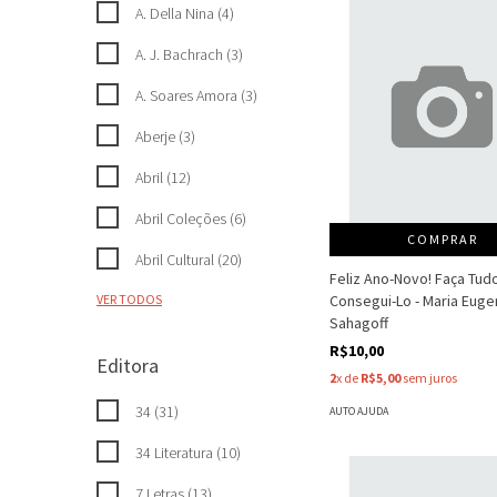
A. Della Nina (4)
A. J. Bachrach (3)
A. Soares Amora (3)
Aberje (3)
Abril (12)
Abril Coleções (6)
COMPRAR
Abril Cultural (20)
Feliz Ano-Novo! Faça Tud
Consegui-Lo - Maria Euge
VER TODOS
Sahagoff
R$10,00
Editora
2
x de
R$5,00
sem juros
34 (31)
AUTO AJUDA
34 Literatura (10)
7 Letras (13)