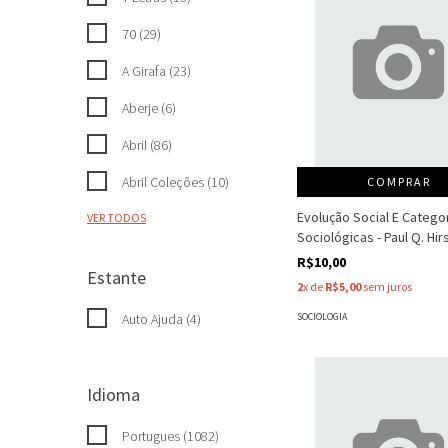
70 (29)
A Girafa (23)
Aberje (6)
Abril (86)
Abril Coleções (10)
COMPRAR
Evolução Social E Catego
VER TODOS
Sociológicas - Paul Q. Hir
R$10,00
Estante
2
x de
R$5,00
sem juros
SOCIOLOGIA
Auto Ajuda (4)
Idioma
Portugues (1082)