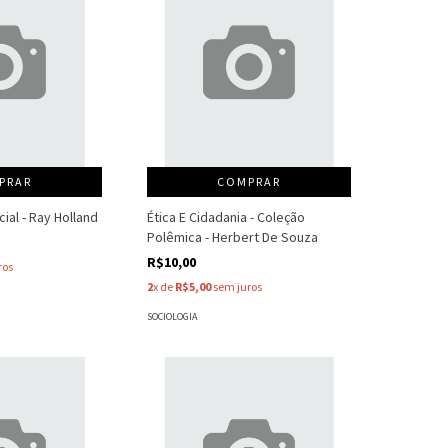
PRAR
COMPRAR
ial - Ray Holland
Ética E Cidadania - Coleção
Polêmica - Herbert De Souza
R$10,00
ros
2
x de
R$5,00
sem juros
SOCIOLOGIA