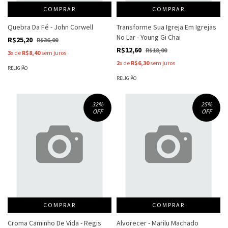
COMPRAR
COMPRAR
Quebra Da Fé - John Corwell
Transforme Sua Igreja Em Igrejas
No Lar - Young Gi Chai
R$25,20
R$36,00
R$12,60
R$18,00
3
x de
R$8,40
sem juros
2
x de
R$6,30
sem juros
RELIGIÃO
RELIGIÃO
32
%
25
%
OFF
OFF
COMPRAR
COMPRAR
Croma Caminho De Vida - Regis
Alvorecer - Marilu Machado