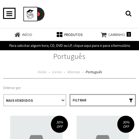
0
INÍCIO
PRODUTOS
CARRINHO
Para solicitar algum livro, CD, DVD ou LP, clique aqui para ir para o formulário
Português
Início
-
Livros
-
Idiomas
-
Português
Ordenar por
FILTRAR
30
%
30
%
OFF
OFF