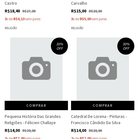
Castro
Carvalho
R$18,40
R$15,00
R$27,00
R$20,00
3
x de
R$6,13
sem juros
3
x de
R$5,00
sem juros
RELIGIÃO
RELIGIÃO
30
%
30
%
OFF
OFF
COMPRAR
COMPRAR
Pequena História Das Grandes
Catedral De Lorena - Pinturas -
Religiões - Félicien Challaye
Francisco Cândido Da Silva
R$14,00
R$14,00
R$20,00
R$20,00
2
x de
R$7,00
sem juros
2
x de
R$7,00
sem juros