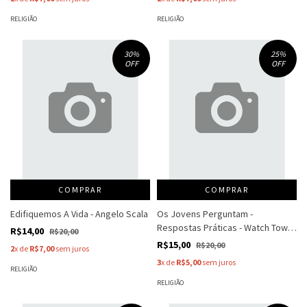
RELIGIÃO
RELIGIÃO
30
%
25
%
OFF
OFF
COMPRAR
COMPRAR
Edifiquemos A Vida - Angelo Scala
Os Jovens Perguntam -
Respostas Práticas - Watch Tower
R$14,00
R$20,00
Bible
R$15,00
R$20,00
2
x de
R$7,00
sem juros
3
x de
R$5,00
sem juros
RELIGIÃO
RELIGIÃO