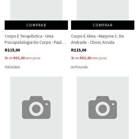
COMPRAR
COMPRAR
Corpo E Terapêutica - Uma
Corpo E Alma - Marjorie C. De
Psicopatologia Do Corpo - Paul
Andrade - Clovis Arruda
Sivadon - Adolfo Fernandez
R$15,00
R$15,00
3
x de
R$5,00
sem juros
3
x de
R$5,00
sem juros
PSICOLOGIA
AUTO AJUDA