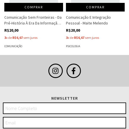
COMPRAR
COMPRAR
Comunicação Sem Fronteiras - Da
Comunicação E Integração
Pré-História À Era Da Informação -
Pessoal - Maite Melendo
José Carlos Figueiredo - Vera
R$20,00
R$20,00
Giangrande
3
x de
R$6,67
sem juros
3
x de
R$6,67
sem juros
COMUNICAÇÃO
PSICOLOGIA
NEWSLETTER