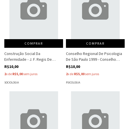
COMPRAR
COMPRAR
Construção Social Da
Conselho Regional De Psicologia
Enfermidade - J. F. Regis De
De São Paulo 1999 - Conselho
Morais
Regional De Psicologia De Sp
R$10,00
R$10,00
2
x de
R$5,00
sem juros
2
x de
R$5,00
sem juros
SOCIOLOGIA
PSICOLOGIA