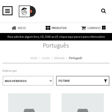
0
INÍCIO
PRODUTOS
CARRINHO
Para solicitar algum livro, CD, DVD ou LP, clique aqui para ir para o formulário
Português
Início
-
Livros
-
Idiomas
-
Português
Ordenar por
FILTRAR