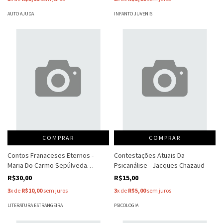
AUTO AJUDA
INFANTO JUVENIS
COMPRAR
COMPRAR
Contos Franaceses Eternos -
Contestações Atuais Da
Maria Do Carmo Sepúlveda
Psicanálise - Jacques Chazaud
Campos
R$30,00
R$15,00
3
x de
R$10,00
sem juros
3
x de
R$5,00
sem juros
LITERATURA ESTRANGEIRA
PSICOLOGIA