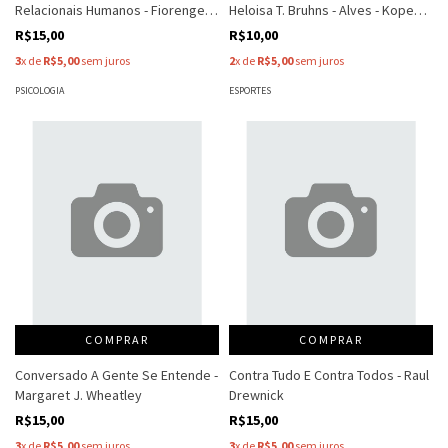
Relacionais Humanos - Fiorengela
Heloisa T. Bruhns - Alves - Kopes -
Desiderio
Entre Outros
R$15,00
R$10,00
3
x de
R$5,00
sem juros
2
x de
R$5,00
sem juros
PSICOLOGIA
ESPORTES
COMPRAR
COMPRAR
Conversado A Gente Se Entende -
Contra Tudo E Contra Todos - Raul
Margaret J. Wheatley
Drewnick
R$15,00
R$15,00
3
x de
R$5,00
sem juros
3
x de
R$5,00
sem juros