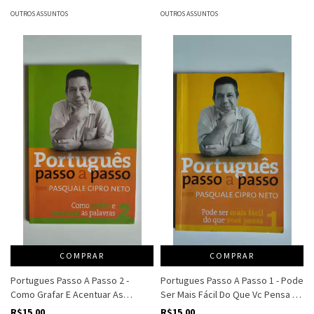
OUTROS ASSUNTOS
OUTROS ASSUNTOS
COMPRAR
COMPRAR
Portugues Passo A Passo 2 -
Portugues Passo A Passo 1 - Pode
Como Grafar E Acentuar As
Ser Mais Fácil Do Que Vc Pensa -
Palavras - Pasquale Cipro Neto
Pasquale Cipro Neto
R$15,00
R$15,00