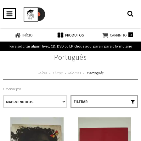
0
INÍCIO
PRODUTOS
CARRINHO
Para solicitar algum livro, CD, DVD ou LP, clique aqui para ir para o formulário
Português
Início
-
Livros
-
Idiomas
-
Português
Ordenar por
FILTRAR