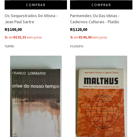
COMPRAR
COMPRAR
Os Sequestrados De Altona -
Parmenides Ou Das Ideias -
Jean Paul Sartre
Cadernos Culturais - Platão
R$100,00
R$120,00
3
x de
R$33,33
sem juros
3
x de
R$40,00
sem juros
TEATRO
FILOSOFIA