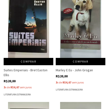
COMPRAR
COMPRAR
Suites Emperiais - Bret Easton
Marley E Eu - John Grogan
Ellis
R$20,00
R$20,00
3
x de
R$6,67
sem juros
3
x de
R$6,67
sem juros
LITERATURA ESTRANGEIRA
LITERATURA ESTRANGEIRA