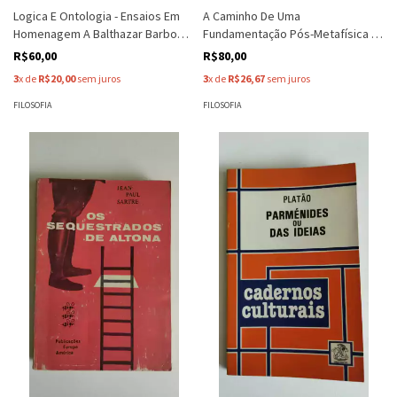
Logica E Ontologia - Ensaios Em
A Caminho De Uma
Homenagem A Balthazar Barbosa
Fundamentação Pós-Metafísica -
Filho - Org. Fatima Evora, Paulo
Ernildo Stein
R$60,00
R$80,00
Faria...
3
x de
R$20,00
sem juros
3
x de
R$26,67
sem juros
FILOSOFIA
FILOSOFIA