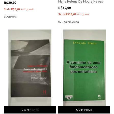
Maria Helena De Moura Neves
R$20,00
R$50,00
3
x de
R$6,67
sem juros
3
x de
R$16,67
sem juros
BIOGRAFIAS
OUTROS ASSUNTOS
COMPRAR
COMPRAR