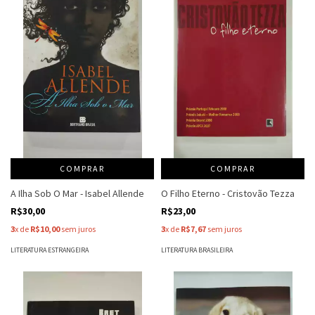
COMPRAR
COMPRAR
A Ilha Sob O Mar - Isabel Allende
O Filho Eterno - Cristovão Tezza
R$30,00
R$23,00
3
x de
R$10,00
sem juros
3
x de
R$7,67
sem juros
LITERATURA ESTRANGEIRA
LITERATURA BRASILEIRA