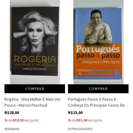
COMPRAR
COMPRAR
Rogéria - Uma Mulher E Mais Um
Portugues Passo A Passo 6 -
Pouco - Marcio Paschoal
Conheça Os Principais Casos De
Concordancia Nominal - Pasquale
R$28,00
R$15,00
Cipro Neto
3
x de
R$9,33
sem juros
3
x de
R$5,00
sem juros
BIOGRAFIAS
OUTROS ASSUNTOS