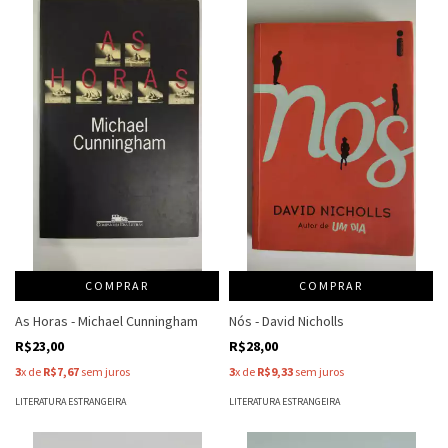
COMPRAR
COMPRAR
As Horas - Michael Cunningham
Nós - David Nicholls
R$23,00
R$28,00
3
x de
R$7,67
sem juros
3
x de
R$9,33
sem juros
LITERATURA ESTRANGEIRA
LITERATURA ESTRANGEIRA