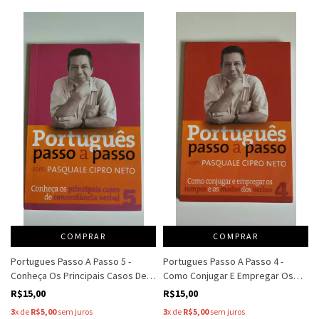
COMPRAR
COMPRAR
Portugues Passo A Passo 5 -
Portugues Passo A Passo 4 -
Conheça Os Principais Casos De
Como Conjugar E Empregar Os
Concordância Verbal - Pasquale
Tempos E Os Modos Dos Verbos -
R$15,00
R$15,00
Cipro Neto
Pasquale Cipro Neto
3
x de
R$5,00
sem juros
3
x de
R$5,00
sem juros