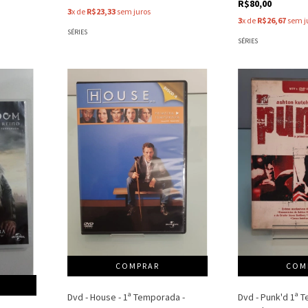
R$80,00
3
x de
R$23,33
sem juros
3
x de
R$26,67
sem j
SÉRIES
SÉRIES
Dvd - House - 1ª Temporada -
Dvd - Punk'd 1ª