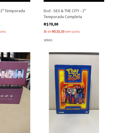
- 1ª Temporada
Dvd - SEX & THE CITY - 1ª
Temporada Completa
R$70,00
uros
3
x de
R$23,33
sem juros
SÉRIES