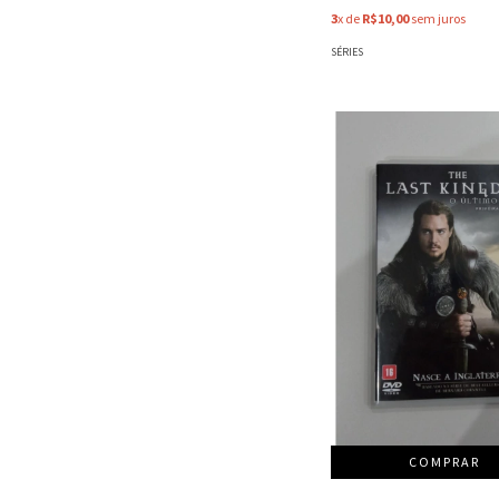
3
x de
R$10,00
sem juros
SÉRIES