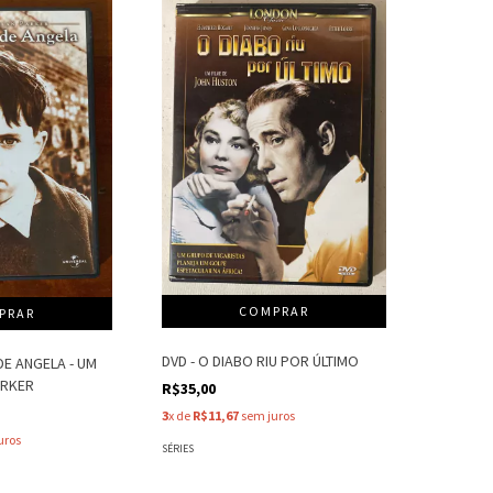
DVD - O DIABO RIU POR ÚLTIMO
DE ANGELA - UM
ARKER
R$35,00
3
x de
R$11,67
sem juros
uros
SÉRIES