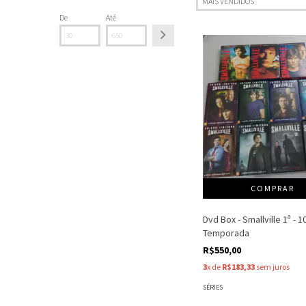
De
Até
Dvd Box - Smallville 1ª - 1
Temporada
R$550,00
3
x de
R$183,33
sem juros
SÉRIES