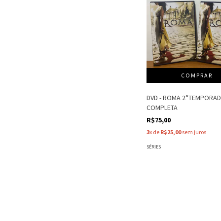
DVD - ROMA 2°TEMPORA
COMPLETA
R$75,00
3
x de
R$25,00
sem juros
SÉRIES