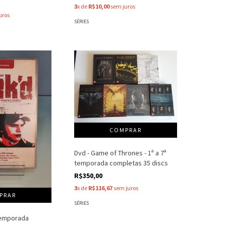
3
x de
R$10,00
sem juros
uros
SÉRIES
Dvd - Game of Thrones - 1ª a 7ª
temporada completas 35 discs
R$350,00
3
x de
R$116,67
sem juros
SÉRIES
 Temporada