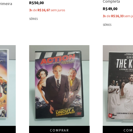
Completa
R$50,00
rimeira
R$49,00
3
x de
R$16,67
sem juros
3
x de
R$16,33
sem j
SÉRIES
SÉRIES