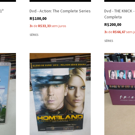
1ª
Dvd - Action: The Complete Series
Dvd - THE KNICK 
Completa
R$100,00
R$200,00
3
x de
R$33,33
sem juros
3
x de
R$66,67
sem j
SÉRIES
SÉRIES