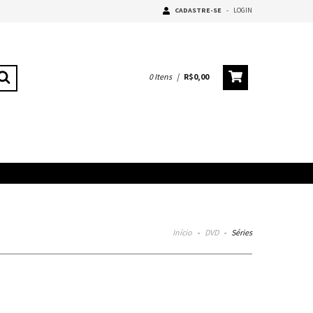
CADASTRE-SE
-
LOGIN
0
Itens
|
R$0,00
Início
-
DVD
-
Séries