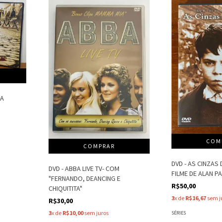
DA
DVD - AS CINZAS 
DVD - ABBA LIVE TV- COM
FILME DE ALAN P
"FERNANDO, DEANCING E
R$50,00
CHIQUITITA"
3
x de
R$16,67
sem j
R$30,00
3
x de
R$10,00
sem juros
SÉRIES