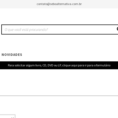
contato@seboalternativa.com.br
NOVIDADES
Para solicitar algum livro, CD, DVD ou LP, clique aqui para ir para o formulário