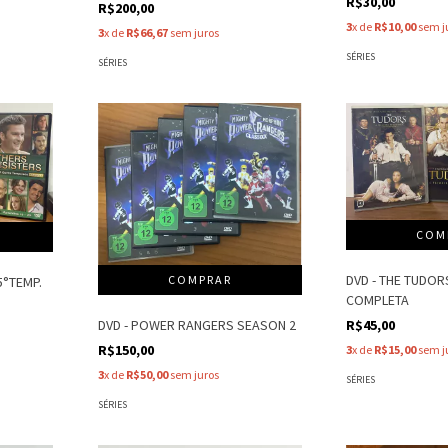
R$30,00
R$200,00
3
x de
R$10,00
sem j
3
x de
R$66,67
sem juros
SÉRIES
SÉRIES
DVD - THE TUDO
5°TEMP.
COMPLETA
R$45,00
DVD - POWER RANGERS SEASON 2
R$150,00
3
x de
R$15,00
sem j
3
x de
R$50,00
sem juros
SÉRIES
SÉRIES