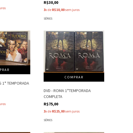
R$30,00
uros
3
x de
R$10,00
sem juros
SÉRIES
RS 1° TEMPORADA
DVD - ROMA 1°TEMPORADA
COMPLETA
R$75,00
uros
3
x de
R$25,00
sem juros
SÉRIES