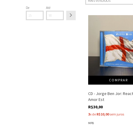
De
Até
CD - Jorge Ben Jor: Reac
Amor Est
R$30,00
3
x de
R$10,00
sem juros
MPB