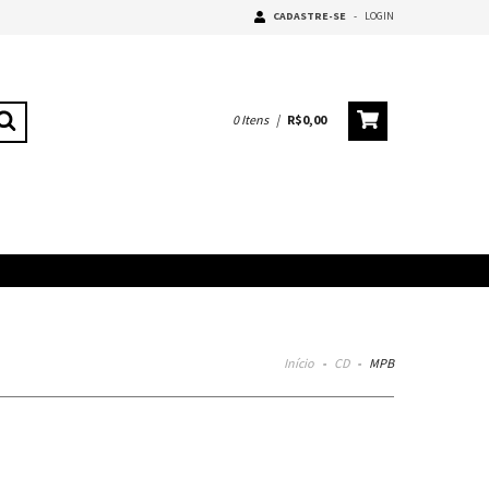
CADASTRE-SE
-
LOGIN
0
Itens
|
R$0,00
Início
-
CD
-
MPB