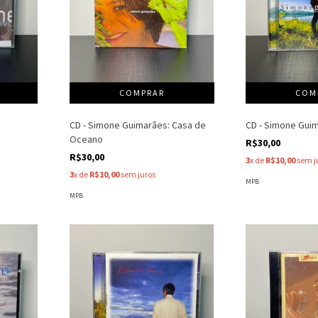
CD - Simone Guimarães: Casa de
CD - Simone Gui
Oceano
R$30,00
R$30,00
3
x de
R$10,00
sem j
3
x de
R$10,00
sem juros
MPB
MPB