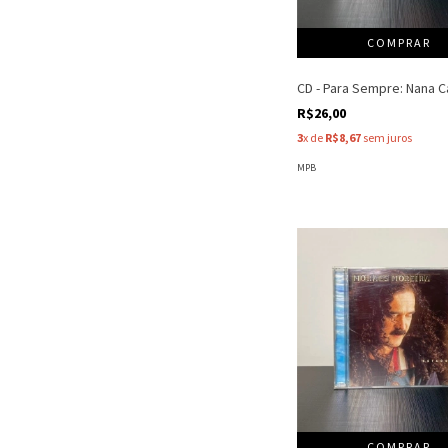
CD - Para Sempre: Nana 
R$26,00
3
x de
R$8,67
sem juros
MPB