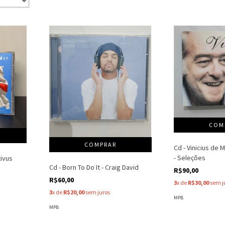
Cd - Vinicius de
- Seleções
tivus
Cd - Born To Do It - Craig David
R$90,00
R$60,00
3
x de
R$30,00
sem j
3
x de
R$20,00
sem juros
MPB
MPB