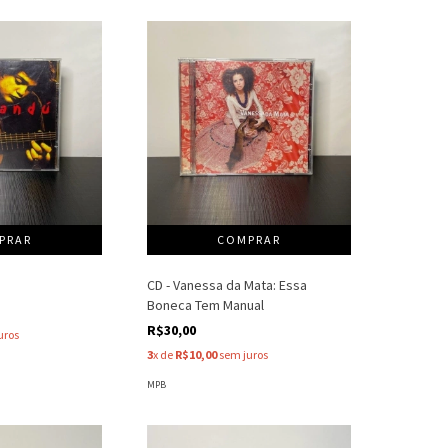
CD - Vanessa da Mata: Essa
Boneca Tem Manual
R$30,00
uros
3
x de
R$10,00
sem juros
MPB