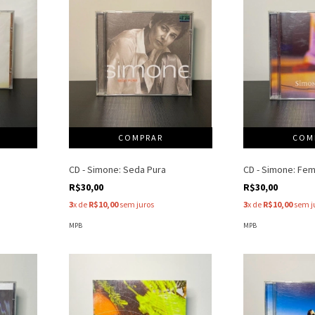
CD - Simone: Seda Pura
CD - Simone: Fem
R$30,00
R$30,00
3
x de
R$10,00
sem juros
3
x de
R$10,00
sem j
MPB
MPB