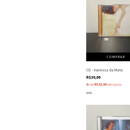
CD - Vanessa da Mata
R$30,00
3
x de
R$10,00
sem juros
MPB