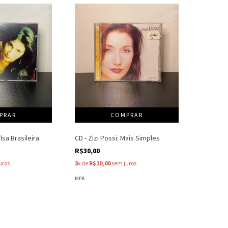
alsa Brasileira
CD - Zizi Possi: Mais Simples
R$30,00
uros
3
x de
R$10,00
sem juros
MPB