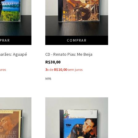
marães: Aguapé
CD - Renato Piau: Me Beija
R$30,00
uros
3
x de
R$10,00
sem juros
MPB