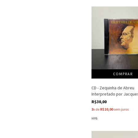
CD - Zequinha de Abreu
Interpretado por Jacques
R$30,00
3
x de
R$10,00
sem juros
MPB