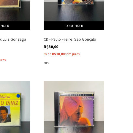
: Luiz Gonzaga
CD - Paulo Freire: São Gonçalo
)
R$30,00
3
x de
R$10,00
sem juros
uros
MPB