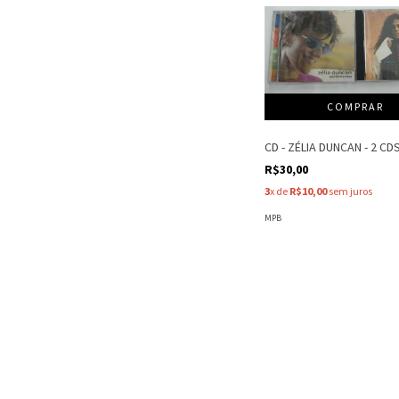
CD - ZÉLIA DUNCAN - 2 CD
R$30,00
3
x de
R$10,00
sem juros
MPB