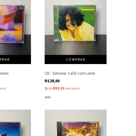
inino
CD - Simone: Café com Leite
R$28,00
uros
3
x de
R$9,33
sem juros
MPB