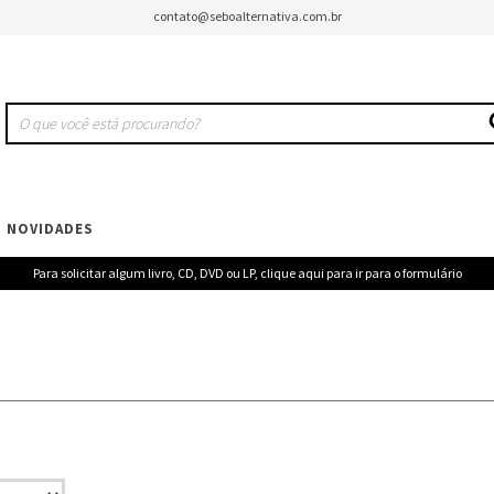
contato@seboalternativa.com.br
NOVIDADES
Para solicitar algum livro, CD, DVD ou LP, clique aqui para ir para o formulário