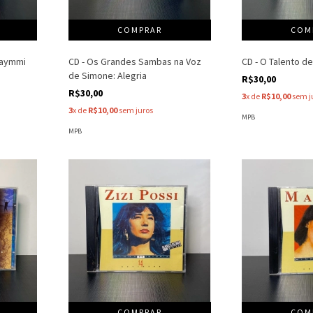
Caymmi
CD - Os Grandes Sambas na Voz
CD - O Talento de
de Simone: Alegria
R$30,00
R$30,00
3
x de
R$10,00
sem j
3
x de
R$10,00
sem juros
MPB
MPB