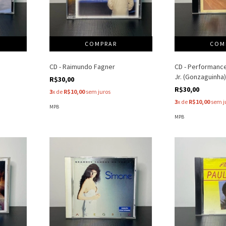
CD - Raimundo Fagner
CD - Performance
Jr. (Gonzaguinha
R$30,00
R$30,00
3
x de
R$10,00
sem juros
3
x de
R$10,00
sem j
MPB
MPB