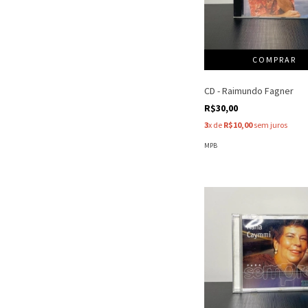
CD - Raimundo Fagner
R$30,00
3
x de
R$10,00
sem juros
MPB