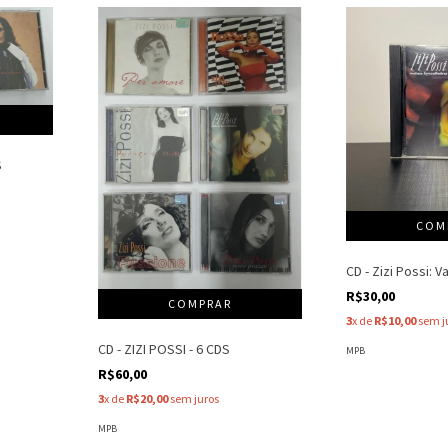
S
CD - Zizi Possi: V
R$30,00
3
x de
R$10,00
sem j
CD - ZIZI POSSI - 6 CDS
MPB
R$60,00
3
x de
R$20,00
sem juros
MPB