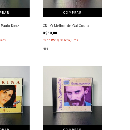
 Paulo Diniz
CD - O Melhor de Gal Costa
R$30,00
uros
3
x de
R$10,00
sem juros
MPB