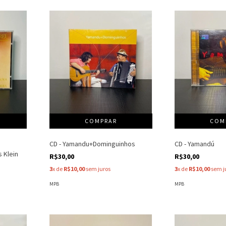
CD - Yamandu+Dominguinhos
CD - Yamandú
 Klein
R$30,00
R$30,00
3
x de
R$10,00
sem juros
3
x de
R$10,00
sem j
MPB
MPB