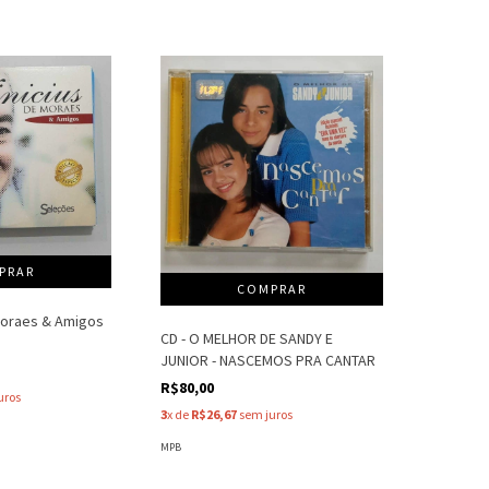
 Moraes & Amigos
CD - O MELHOR DE SANDY E
JUNIOR - NASCEMOS PRA CANTAR
R$80,00
uros
3
x de
R$26,67
sem juros
MPB