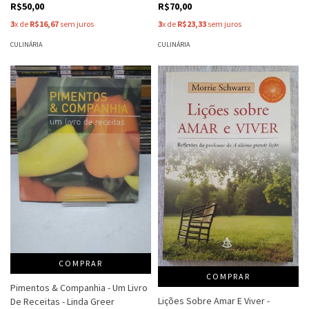
R$50,00
R$70,00
3
x de
R$16,67
sem juros
3
x de
R$23,33
sem juros
CULINÁRIA
CULINÁRIA
COMPRAR
COMPRAR
Pimentos & Companhia - Um Livro
Lições Sobre Amar E Viver -
De Receitas - Linda Greer