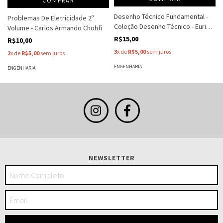
COMPRAR
Desenho Técnico Fundamental -
Problemas De Eletricidade 2º
Coleção Desenho Técnico - Eurico
Volume - Carlos Armando Chohfi
De Oliveira E Silva - Evando
R$15,00
R$10,00
Albiero
3
x de
R$5,00
sem juros
2
x de
R$5,00
sem juros
ENGENHARIA
ENGENHARIA
NEWSLETTER