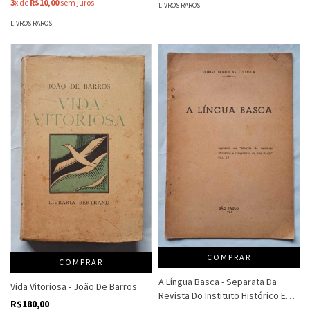
3
x de
R$10,00
sem juros
LIVROS RAROS
LIVROS RAROS
COMPRAR
COMPRAR
A Língua Basca - Separata Da
Vida Vitoriosa - João De Barros
Revista Do Instituto Histórico E
R$180,00
Geogr - Jorge Bertolaso Stella