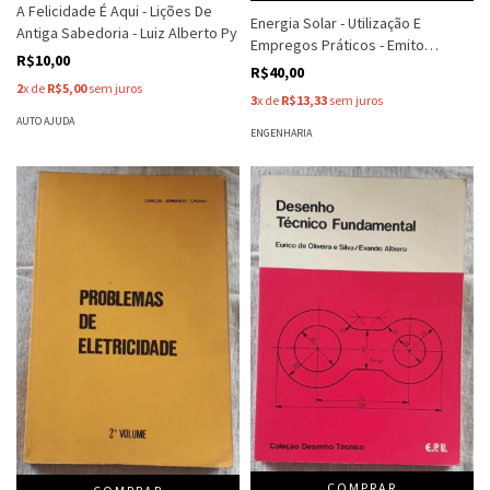
A Felicidade É Aqui - Lições De
Energia Solar - Utilização E
Antiga Sabedoria - Luiz Alberto Py
Empregos Práticos - Emito
R$10,00
Cometta
R$40,00
2
x de
R$5,00
sem juros
3
x de
R$13,33
sem juros
AUTO AJUDA
ENGENHARIA
COMPRAR