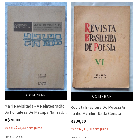
COMPRAR
COMPRAR
Mairi Revisitada - A Reintegração
Revista Brasieira De Poesia Vi
Da Fortaleza De Macapá Na Trad.. -
Junho Mcmliii - Nada Consta
Dominique Tilkin Gallois
R$70,00
R$30,00
3
x de
R$23,33
sem juros
3
x de
R$10,00
sem juros
LIVROS RAROS