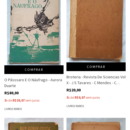
COMPRAR
COMPRAR
Broteria - Revista De Sciencias Vol
O Pásssaro E O Náufrago - Aurora
X - J S Tavares - C Mendes - C
Duarte
Zimmermann
R$20,00
R$80,00
3
x de
R$6,67
sem juros
3
x de
R$26,67
sem juros
LIVROS RAROS
LIVROS RAROS