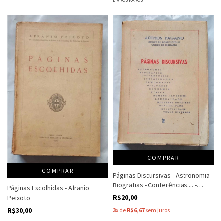
LIVROS RAROS
COMPRAR
COMPRAR
Páginas Discursivas - Astronomia -
Biografias - Conferências.... -
Páginas Escolhidas - Afranio
Authos Pagano - Duque De
R$20,00
Peixoto
Domiciopolis
R$30,00
3
x de
R$6,67
sem juros