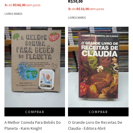
R$30,00
3
x de
R$60,00
sem juros
3
x de
R$10,00
sem juros
LIVROS RAROS
LIVROS RAROS
COMPRAR
COMPRAR
A Melhor Comida Para Bebês Do
O Grande Livro De Receitas De
Planeta - Karin Knight
Claudia - Editora Abril