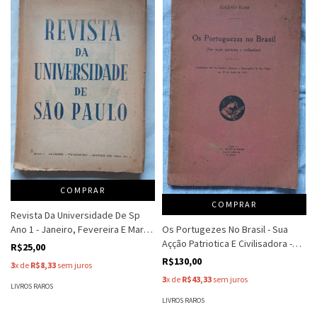
COMPRAR
COMPRAR
Revista Da Universidade De Sp
Os Portugezes No Brasil - Sua
Ano 1 - Janeiro, Fevereira E Março
Açção Patriotica E Civilisadora -
1950 - Universidade De Sp
R$25,00
Eugenio Egas
R$130,00
3
x de
R$8,33
sem juros
3
x de
R$43,33
sem juros
LIVROS RAROS
LIVROS RAROS