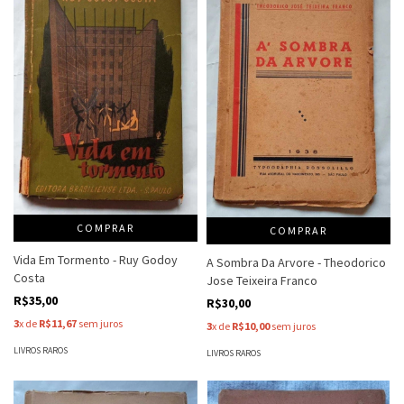
COMPRAR
COMPRAR
Vida Em Tormento - Ruy Godoy
A Sombra Da Arvore - Theodorico
Costa
Jose Teixeira Franco
R$35,00
R$30,00
3
x de
R$11,67
sem juros
3
x de
R$10,00
sem juros
LIVROS RAROS
LIVROS RAROS