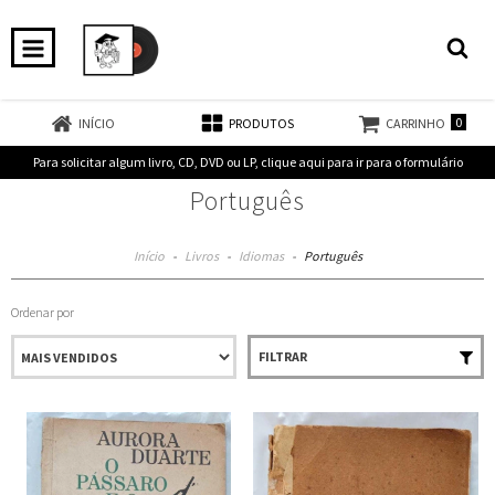
0
INÍCIO
PRODUTOS
CARRINHO
Para solicitar algum livro, CD, DVD ou LP, clique aqui para ir para o formulário
Português
Início
-
Livros
-
Idiomas
-
Português
Ordenar por
FILTRAR