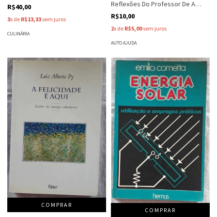
Reflexões Do Professor De A
R$40,00
Última Grande - Morrie Schwartz
R$10,00
3
x de
R$13,33
sem juros
2
x de
R$5,00
sem juros
CULINÁRIA
AUTO AJUDA
COMPRAR
COMPRAR