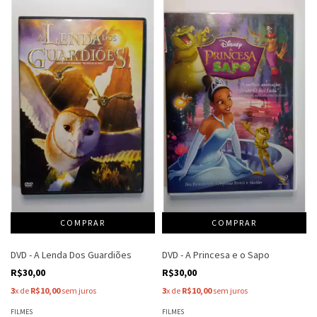
DVD - A Lenda Dos Guardiões
DVD - A Princesa e o Sapo
R$30,00
R$30,00
3
x de
R$10,00
sem juros
3
x de
R$10,00
sem juros
FILMES
FILMES