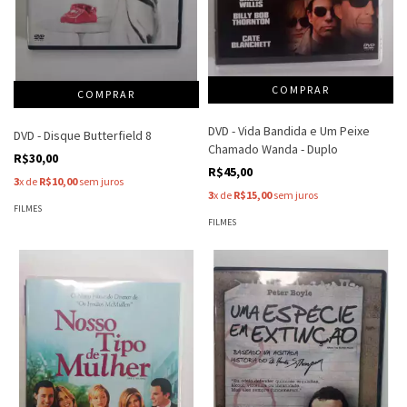
DVD - Vida Bandida e Um Peixe
DVD - Disque Butterfield 8
Chamado Wanda - Duplo
R$30,00
R$45,00
3
x de
R$10,00
sem juros
3
x de
R$15,00
sem juros
FILMES
FILMES