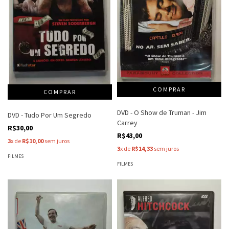
DVD - O Show de Truman - Jim
DVD - Tudo Por Um Segredo
Carrey
R$30,00
R$43,00
3
x de
R$10,00
sem juros
3
x de
R$14,33
sem juros
FILMES
FILMES