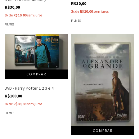
R$30,00
R$30,00
3
x de
R$10,00
sem juros
3
x de
R$10,00
sem juros
FILMES
FILMES
DVD - Harry Potter 1 2 3 e 4
R$100,00
3
x de
R$33,33
sem juros
FILMES