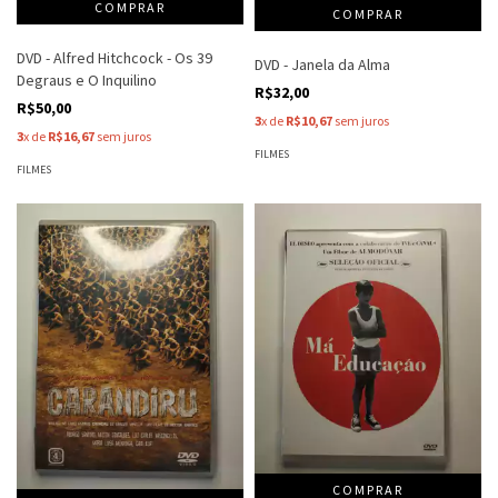
DVD - Alfred Hitchcock - Os 39
DVD - Janela da Alma
Degraus e O Inquilino
R$32,00
R$50,00
3
x de
R$10,67
sem juros
3
x de
R$16,67
sem juros
FILMES
FILMES