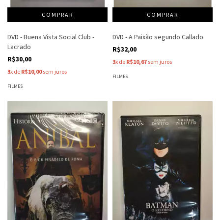
DVD - Buena Vista Social Club -
DVD - A Paixão segundo Callado
Lacrado
R$32,00
R$30,00
3
x de
R$10,67
sem juros
3
x de
R$10,00
sem juros
FILMES
FILMES