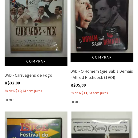
DVD - O Homem Que Sabia Demais
DVD - Carruagens de Fogo
- Alfred Hitchcock (1934)
R$32,00
R$35,00
3
x de
R$10,67
sem juros
3
x de
R$11,67
sem juros
FILMES
FILMES