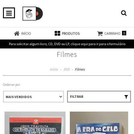
0
INÍCIO
PRODUTOS
CARRINHO
Para solicitar algum livro, CD, DVD ou LP, clique aqui para ir para o formulário
Filmes
Início
-
DVD
-
Filmes
Ordenar por
FILTRAR