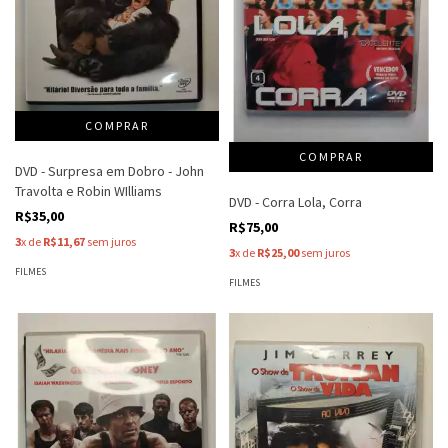
DVD - Surpresa em Dobro - John
Travolta e Robin WIlliams
DVD - Corra Lola, Corra
R$35,00
R$75,00
3
x de
R$11,67
sem juros
3
x de
R$25,00
sem juros
FILMES
FILMES