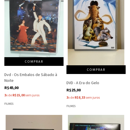
Dvd - Os Embalos de Sábado à
Noite
DVD - A Era do Gelo
R$45,00
R$25,00
3
x de
R$15,00
sem juros
3
x de
R$8,33
sem juros
FILMES
FILMES