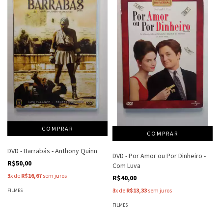
DVD - Barrabás - Anthony Quinn
DVD - Por Amor ou Por Dinheiro -
R$50,00
Com Luva
3
x de
R$16,67
sem juros
R$40,00
3
x de
R$13,33
sem juros
FILMES
FILMES