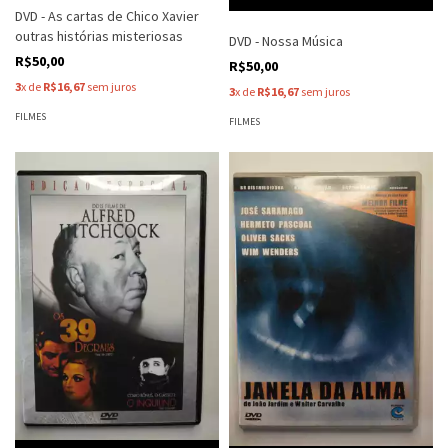
DVD - As cartas de Chico Xavier
outras histórias misteriosas
DVD - Nossa Música
R$50,00
R$50,00
3
x de
R$16,67
sem juros
3
x de
R$16,67
sem juros
FILMES
FILMES