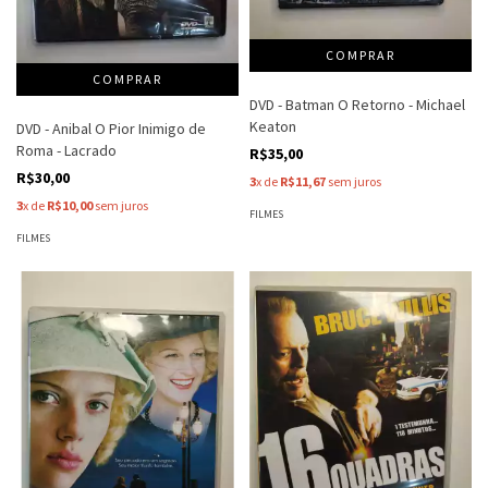
DVD - Batman O Retorno - Michael
Keaton
DVD - Anibal O Pior Inimigo de
Roma - Lacrado
R$35,00
R$30,00
3
x de
R$11,67
sem juros
3
x de
R$10,00
sem juros
FILMES
FILMES