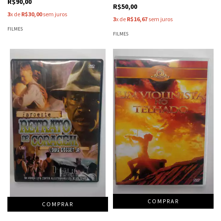
R$90,00
R$50,00
3
x de
R$30,00
sem juros
3
x de
R$16,67
sem juros
FILMES
FILMES