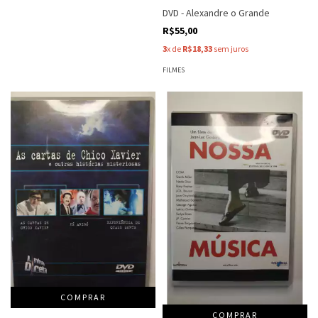
DVD - Alexandre o Grande
R$55,00
3
x de
R$18,33
sem juros
FILMES