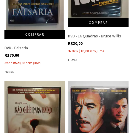
DVD - 16 Quadras - Bruce Willis
R$30,00
DVD - Falsaria
3
x de
R$10,00
sem juros
R$70,00
FILMES
3
x de
R$23,33
sem juros
FILMES