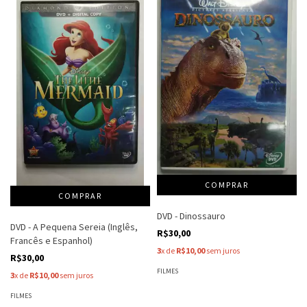
DVD - Dinossauro
DVD - A Pequena Sereia (Inglês,
R$30,00
Francês e Espanhol)
3
x de
R$10,00
sem juros
R$30,00
FILMES
3
x de
R$10,00
sem juros
FILMES