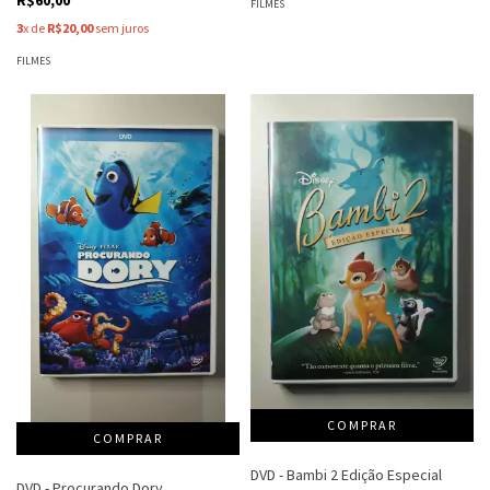
FILMES
3
x de
R$20,00
sem juros
FILMES
DVD - Bambi 2 Edição Especial
DVD - Procurando Dory