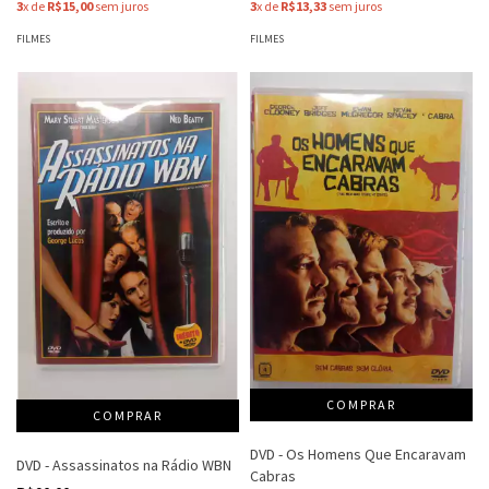
3
x de
R$15,00
sem juros
3
x de
R$13,33
sem juros
FILMES
FILMES
DVD - Os Homens Que Encaravam
DVD - Assassinatos na Rádio WBN
Cabras