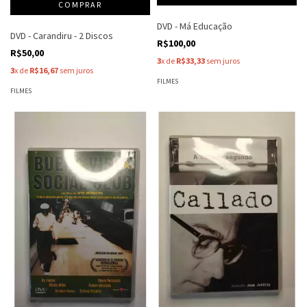
DVD - Má Educação
DVD - Carandiru - 2 Discos
R$100,00
R$50,00
3
x de
R$33,33
sem juros
3
x de
R$16,67
sem juros
FILMES
FILMES