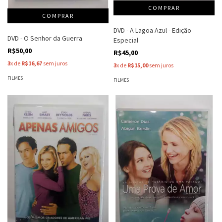
DVD - A Lagoa Azul - Edição
DVD - O Senhor da Guerra
Especial
R$50,00
R$45,00
3
x de
R$16,67
sem juros
3
x de
R$15,00
sem juros
FILMES
FILMES