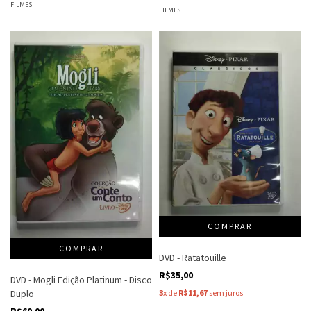
FILMES
FILMES
DVD - Ratatouille
R$35,00
DVD - Mogli Edição Platinum - Disco
3
x de
R$11,67
sem juros
Duplo
R$60,00