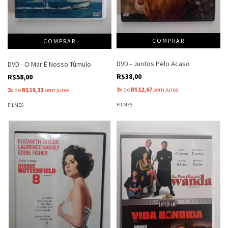
DVD - Juntos Pelo Acaso
DVD - O Mar É Nosso Túmulo
R$38,00
R$58,00
3
x de
R$12,67
sem juros
3
x de
R$19,33
sem juros
FILMES
FILMES