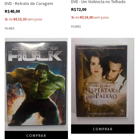
DVD - Um Violinista no Telhado
DVD - Retrato de Coragem
R$72,00
R$40,00
3
x de
R$24,00
sem juros
3
x de
R$13,33
sem juros
FILMES
FILMES