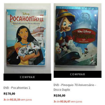
DVD - Pinoquio 70 Aniversário -
DVD - Pocahontas 2
Disco Duplo
R$70,00
R$50,00
3
x de
R$23,33
sem juros
3
x de
R$16,67
sem juros