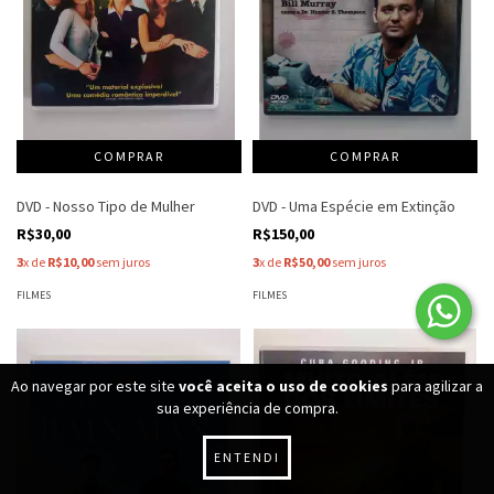
DVD - Nosso Tipo de Mulher
DVD - Uma Espécie em Extinção
R$30,00
R$150,00
3
x de
R$10,00
sem juros
3
x de
R$50,00
sem juros
FILMES
FILMES
Ao navegar por este site
você aceita o uso de cookies
para agilizar a
sua experiência de compra.
ENTENDI