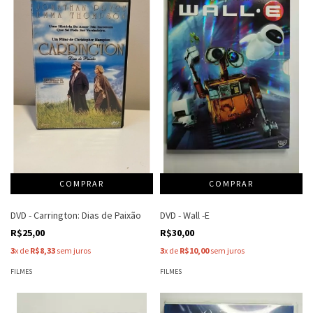
DVD - Carrington: Dias de Paixão
DVD - Wall -E
R$25,00
R$30,00
3
x de
R$8,33
sem juros
3
x de
R$10,00
sem juros
FILMES
FILMES