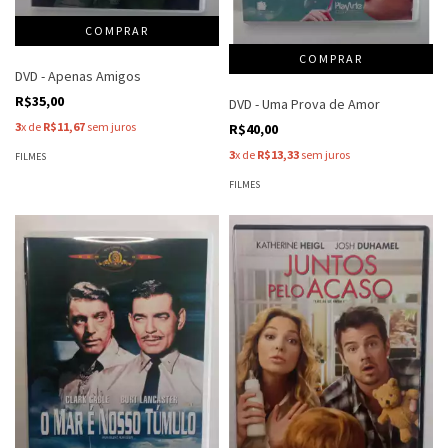
DVD - Apenas Amigos
R$35,00
DVD - Uma Prova de Amor
3
x de
R$11,67
sem juros
R$40,00
3
x de
R$13,33
sem juros
FILMES
FILMES