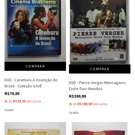
DVD - Caramuru A Invenção do
DVD - Pierre Verger Mensageiro
Brasil - Coleção IstoÉ
Entre Dois Mundos
R$70,00
R$300,00
3
x de
R$23,33
sem juros
3
x de
R$100,00
sem juros
FILMES
FILMES