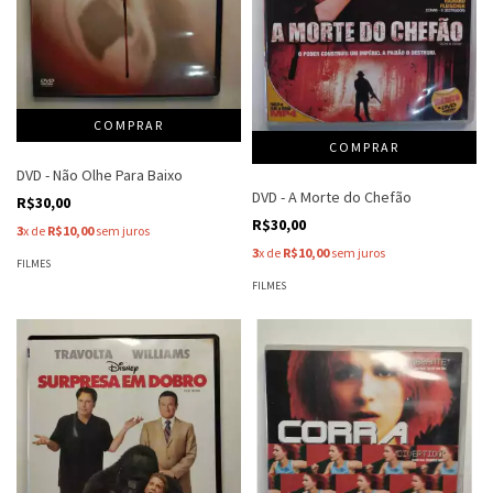
DVD - Não Olhe Para Baixo
DVD - A Morte do Chefão
R$30,00
R$30,00
3
x de
R$10,00
sem juros
3
x de
R$10,00
sem juros
FILMES
FILMES