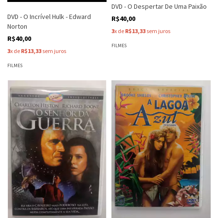
DVD - O Despertar De Uma Paixão
DVD - O Incrível Hulk - Edward
R$40,00
Norton
3
x de
R$13,33
sem juros
R$40,00
FILMES
3
x de
R$13,33
sem juros
FILMES