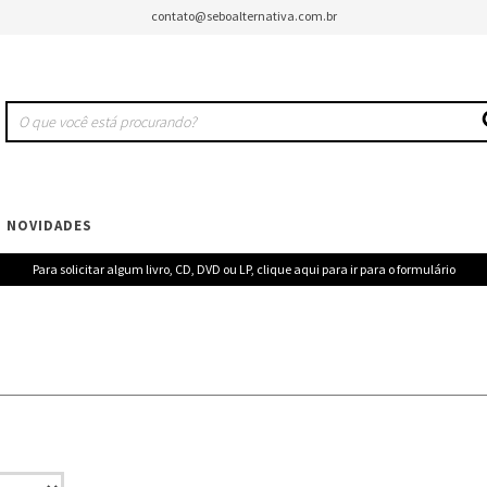
contato@seboalternativa.com.br
NOVIDADES
Para solicitar algum livro, CD, DVD ou LP, clique aqui para ir para o formulário