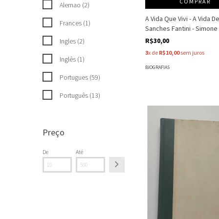
COMPRAR
Alemao (2)
A Vida Que Vivi - A Vida D
Frances (1)
Sanches Fantini - Simon
R$30,00
Ingles (2)
3
x de
R$10,00
sem juros
Inglês (1)
BIOGRAFIAS
Portugues (59)
Português (13)
Preço
De
Até