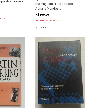
upa - Memorias -
Buckingham - Flavio Prado -
s
Adriana Mendes ...
R$100,00
uros
3
x de
R$33,33
sem juros
BIOGRAFIAS