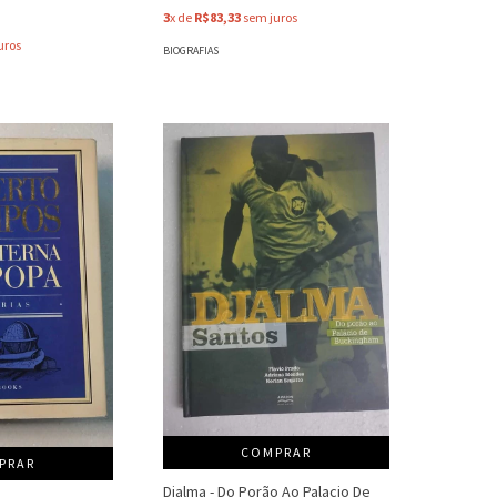
3
x de
R$83,33
sem juros
uros
BIOGRAFIAS
COMPRAR
PRAR
Djalma - Do Porão Ao Palacio De