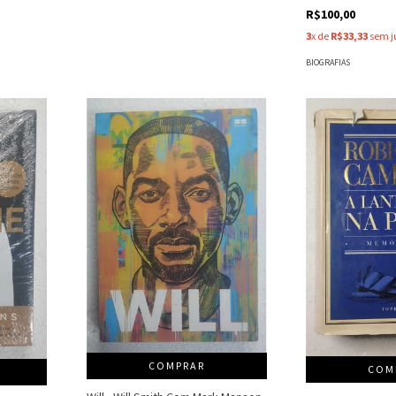
R$100,00
3
x de
R$33,33
sem j
BIOGRAFIAS
COMPRAR
COM