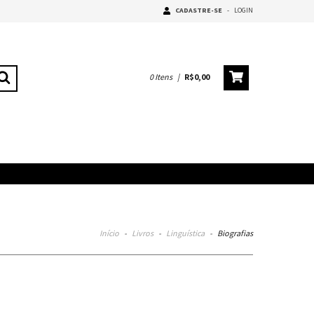
CADASTRE-SE
-
LOGIN
0
Itens
|
R$0,00
Início
-
Livros
-
Linguística
-
Biografias