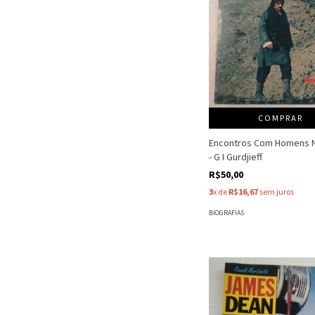
COMPRAR
Encontros Com Homens N
- G I Gurdjieff
R$50,00
3
x de
R$16,67
sem juros
BIOGRAFIAS