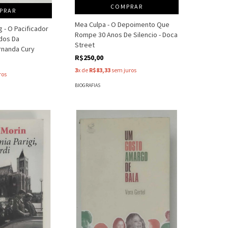
COMPRAR
PRAR
Mea Culpa - O Depoimento Que
g - O Pacificador
Rompe 30 Anos De Silencio - Doca
ados Da
Street
rnanda Cury
R$250,00
3
x de
R$83,33
sem juros
ros
BIOGRAFIAS