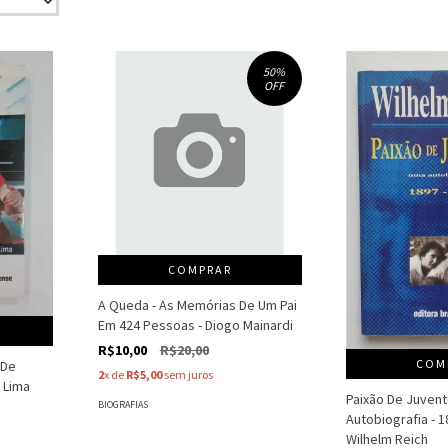
50
%
OFF
COMPRAR
A Queda - As Memórias De Um Pai
Em 424 Pessoas - Diogo Mainardi
R$10,00
R$20,00
COM
 De
2
x de
R$5,00
sem juros
 Lima
Paixão De Juven
BIOGRAFIAS
Autobiografia - 1
Wilhelm Reich