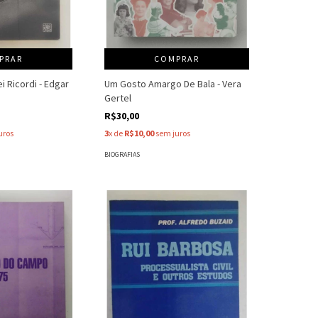
PRAR
COMPRAR
iei Ricordi - Edgar
Um Gosto Amargo De Bala - Vera
Gertel
R$30,00
uros
3
x de
R$10,00
sem juros
BIOGRAFIAS