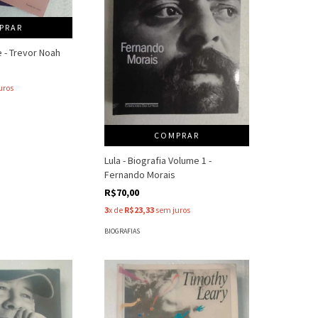
PRAR
 - Trevor Noah
uros
COMPRAR
Lula - Biografia Volume 1 -
Fernando Morais
R$70,00
3
x de
R$23,33
sem juros
BIOGRAFIAS