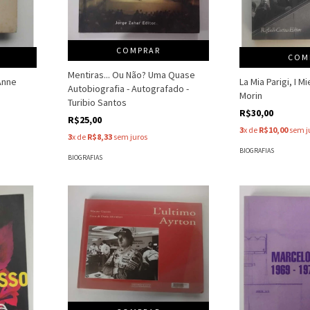
COMPRAR
COM
Mentiras... Ou Não? Uma Quase
Anne
La Mia Parigi, I M
Autobiografia - Autografado -
Morin
Turibio Santos
R$30,00
R$25,00
3
x de
R$10,00
sem j
3
x de
R$8,33
sem juros
BIOGRAFIAS
BIOGRAFIAS