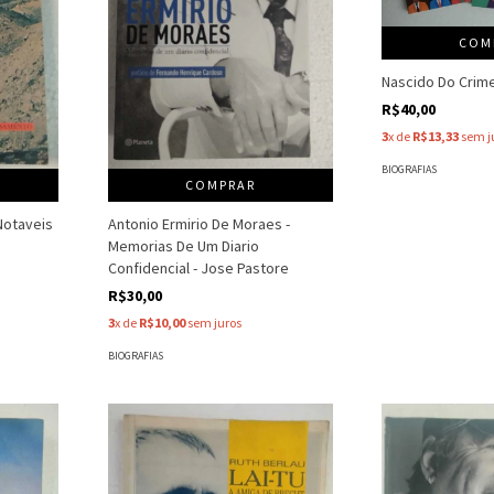
COM
Nascido Do Crime
R$40,00
3
x de
R$13,33
sem j
BIOGRAFIAS
COMPRAR
otaveis
Antonio Ermirio De Moraes -
Memorias De Um Diario
Confidencial - Jose Pastore
R$30,00
3
x de
R$10,00
sem juros
BIOGRAFIAS