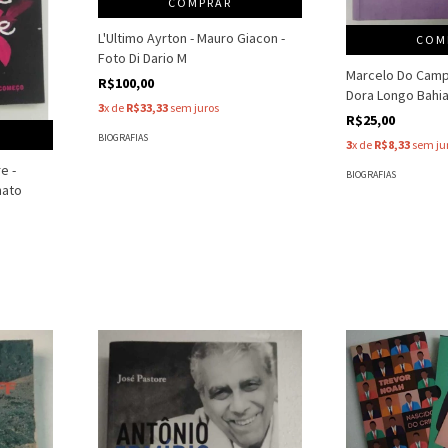
COMPRAR
L'Ultimo Ayrton - Mauro Giacon -
COM
Foto Di Dario M
Marcelo Do Campo
R$100,00
Dora Longo Bahi
3
x de
R$33,33
sem juros
R$25,00
BIOGRAFIAS
3
x de
R$8,33
sem ju
e -
BIOGRAFIAS
nato