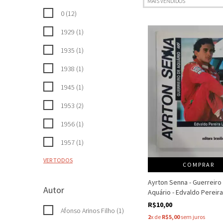
0 (12)
1929 (1)
1935 (1)
1938 (1)
1945 (1)
1953 (2)
1956 (1)
1957 (1)
VER TODOS
COMPRAR
Ayrton Senna - Guerreiro
Autor
Aquário - Edvaldo Pereira
R$10,00
Afonso Arinos Filho (1)
2
x de
R$5,00
sem juros