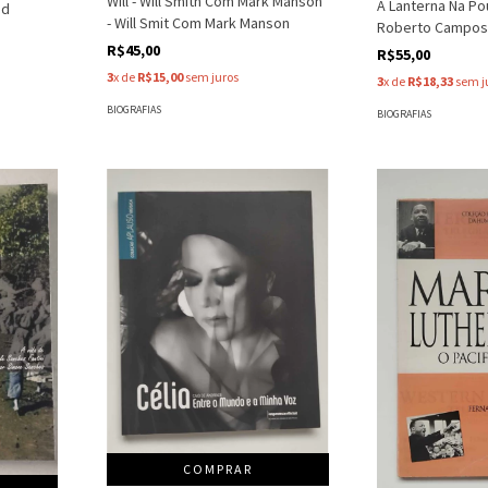
Will - Will Smith Com Mark Manson
A Lanterna Na Po
id
- Will Smit Com Mark Manson
Roberto Campo
R$45,00
R$55,00
3
x de
R$15,00
sem juros
3
x de
R$18,33
sem j
BIOGRAFIAS
BIOGRAFIAS
COMPRAR