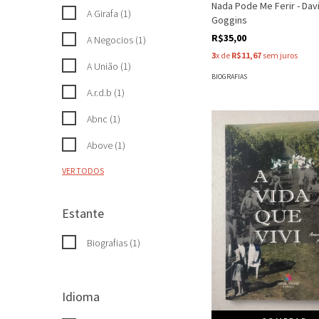
Nada Pode Me Ferir - Dav
A Girafa (1)
Goggins
R$35,00
A Negocios (1)
3
x de
R$11,67
sem juros
A União (1)
BIOGRAFIAS
A.r.d.b (1)
Abnc (1)
Above (1)
VER TODOS
Estante
Biografias (1)
Idioma