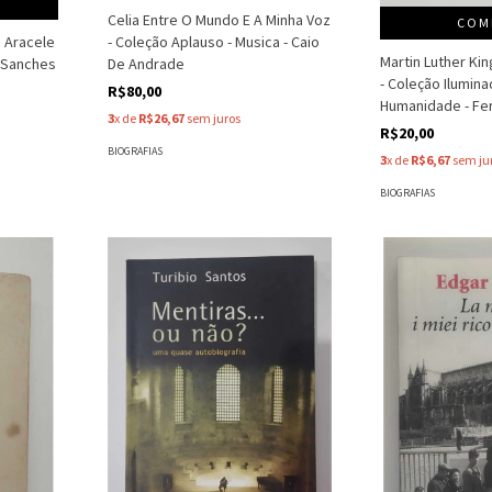
Celia Entre O Mundo E A Minha Voz
COM
e Aracele
- Coleção Aplauso - Musica - Caio
Martin Luther Kin
e Sanches
De Andrade
- Coleção Ilumin
R$80,00
Humanidade - Fe
3
x de
R$26,67
sem juros
R$20,00
BIOGRAFIAS
3
x de
R$6,67
sem ju
BIOGRAFIAS