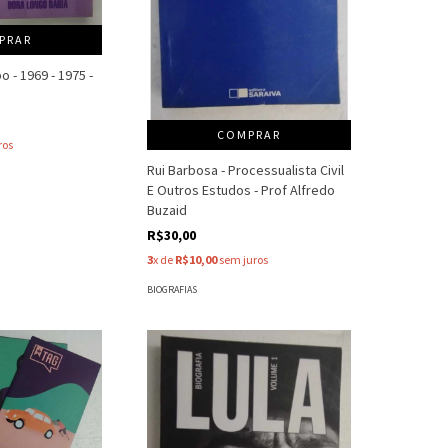
PRAR
 - 1969 - 1975 -
a
COMPRAR
ros
Rui Barbosa - Processualista Civil
E Outros Estudos - Prof Alfredo
Buzaid
R$30,00
3
x de
R$10,00
sem juros
BIOGRAFIAS