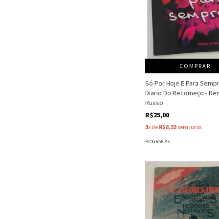
COMPRAR
Só Por Hoje E Para Sempr
Diario Do Recomeço - Re
Russo
R$25,00
3
x de
R$8,33
sem juros
BIOGRAFIAS