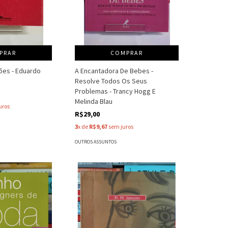
PRAR
COMPRAR
ções - Eduardo
A Encantadora De Bebes -
Resolve Todos Os Seus
Problemas - Trancy Hogg E
Melinda Blau
uros
R$29,00
3
x de
R$9,67
sem juros
OUTROS ASSUNTOS