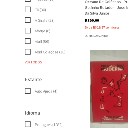
Oceano De Golfinhos - Pr
Golfinho Rotador - Jose 
70 (30)
Da Silva Junior
A Girafa (23)
R$50,00
3
x de
R$16,67
sem juros
Aberje (6)
OUTROS ASSUNTOS
Abril (86)
Abril Coleções (10)
VER TODOS
Estante
Auto Ajuda (4)
Idioma
Portugues (1082)