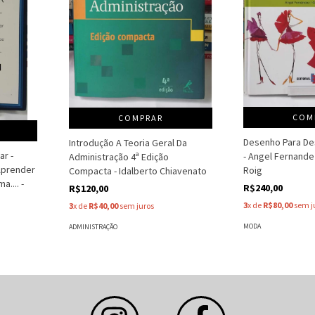
COM
COMPRAR
Desenho Para De
Introdução A Teoria Geral Da
ar -
- Angel Fernandez
Administração 4ª Edição
Aprender
Roig
Compacta - Idalberto Chiavenato
.... -
R$240,00
R$120,00
3
x de
R$80,00
sem j
3
x de
R$40,00
sem juros
MODA
ADMINISTRAÇÃO