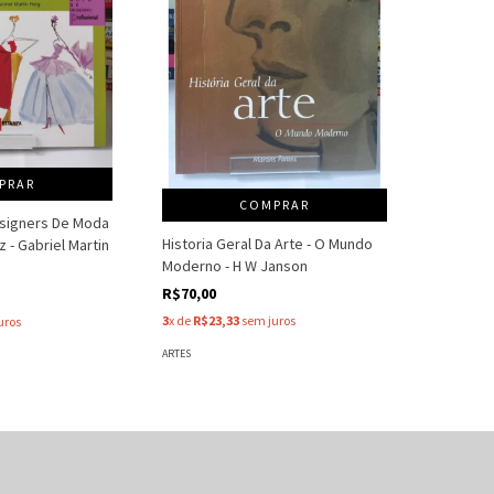
PRAR
COMPRAR
signers De Moda
Historia Geral Da Arte - O Mundo
 - Gabriel Martin
Moderno - H W Janson
R$70,00
3
x de
R$23,33
sem juros
uros
ARTES