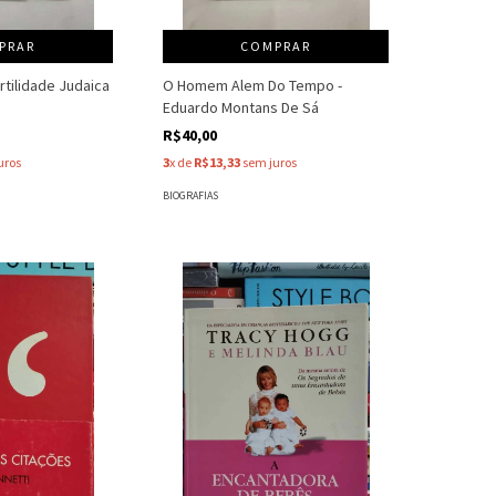
PRAR
COMPRAR
tilidade Judaica
O Homem Alem Do Tempo -
Eduardo Montans De Sá
R$40,00
uros
3
x de
R$13,33
sem juros
BIOGRAFIAS