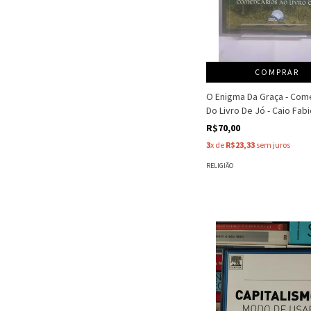
COMPRAR
O Enigma Da Graça - Com
Do Livro De Jó - Caio Fab
R$70,00
3
x de
R$23,33
sem juros
RELIGIÃO