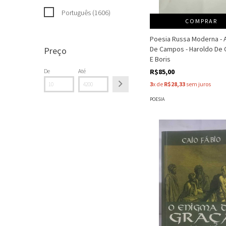
Português (1606)
COMPRAR
Poesia Russa Moderna - 
De Campos - Haroldo De
Preço
E Boris
De
Até
R$85,00
3
x de
R$28,33
sem juros
POESIA