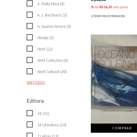
A. Della Nina (4)
3
x de
R$16,67
sem juros
A. J. Bachrach (3)
LITERATURA ESTRANGEIRA
A. Soares Amora (3)
Aberje (3)
Abril (12)
Abril Coleções (6)
Abril Cultural (20)
VER TODOS
Editora
34 (31)
34 Literatura (10)
COMPRAR
7 Letras (13)