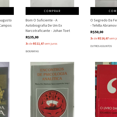
COMPRAR
COM
Augusto
Bom O Suficiente - A
O Segredo Da Fer
 Campos
Autobiografia De Um Ex
- Tehilla Abramov
Narcotraficante - Johan Toet
R$50,00
R$35,00
3
x de
R$16,67
sem j
3
x de
R$11,67
sem juros
OUTROS ASSUNTOS
BIOGRAFIAS