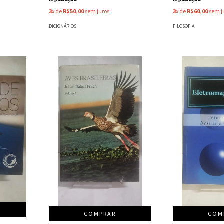
3
x de
R$50,00
sem juros
3
x de
R$60,00
sem j
DICIONÁRIOS
FILOSOFIA
COMPRAR
COM