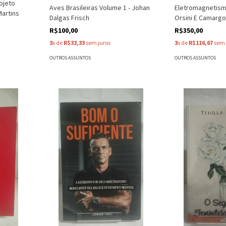
ojeto
Aves Brasileiras Volume 1 - Johan
Eletromagnetismo 
Martins
Dalgas Frisch
Orsini E Camarg
R$100,00
R$350,00
3
x de
R$33,33
sem juros
3
x de
R$116,67
sem 
OUTROS ASSUNTOS
OUTROS ASSUNTOS