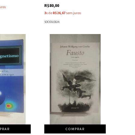
R$80,00
uros
3
x de
R$26,67
sem juros
SOCIOLOGIA
PRAR
COMPRAR