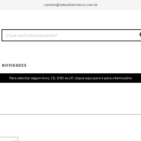
contato@seboalternativa.com.br
NOVIDADES
Para solicitar algum livro, CD, DVD ou LP, clique aqui para ir para o formulário