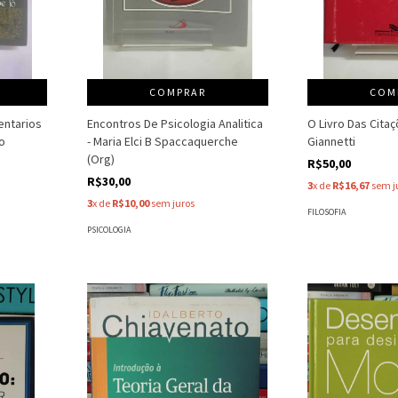
COMPRAR
COM
entarios
Encontros De Psicologia Analitica
O Livro Das Cita
io
- Maria Elci B Spaccaquerche
Giannetti
(Org)
R$50,00
R$30,00
3
x de
R$16,67
sem j
3
x de
R$10,00
sem juros
FILOSOFIA
PSICOLOGIA