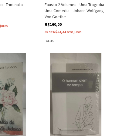
- Trintinalia -
Fausto 2 Volumes - Uma Tragedia
o
Uma Comedia - Johann Wolfgang
Von Goethe
R$160,00
juros
3
x de
R$53,33
sem juros
POESIA