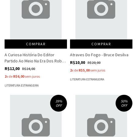
COMPRAR
COMPRAR
A Curiosa História Do Editor
Atraves Do Fogo - Bruce Desilva
Partido Ao Meio Na Era Dos Robôs
R$10,00
R$20,00
- José Luis Saorín
R$12,00
R$24,00
2
x de
R$5,00
sem juros
2
x de
R$6,00
sem juros
LITERATURA ESTRANGEIRA
LITERATURA ESTRANGEIRA
39
%
50
%
OFF
OFF