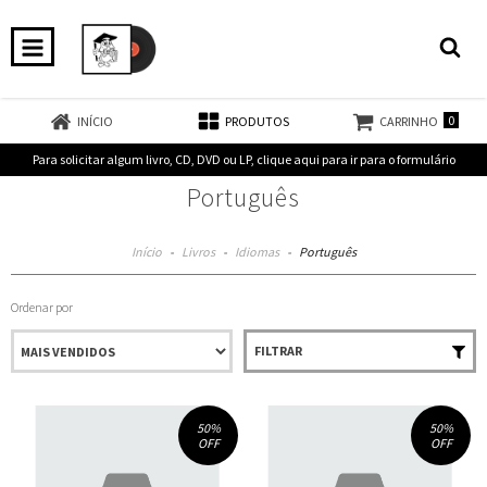
0
INÍCIO
PRODUTOS
CARRINHO
Para solicitar algum livro, CD, DVD ou LP, clique aqui para ir para o formulário
Português
Início
-
Livros
-
Idiomas
-
Português
Ordenar por
FILTRAR
50
%
50
%
OFF
OFF