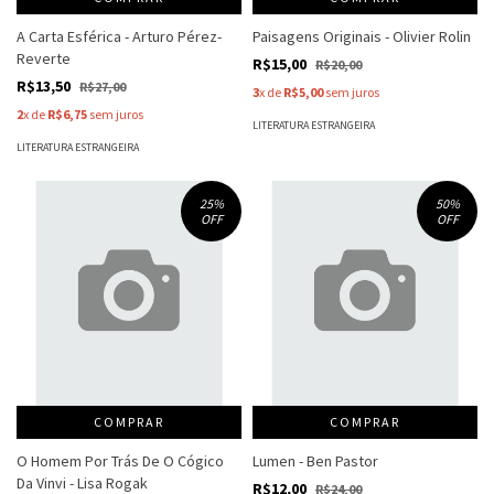
A Carta Esférica - Arturo Pérez-
Paisagens Originais - Olivier Rolin
Reverte
R$15,00
R$20,00
R$13,50
R$27,00
3
x de
R$5,00
sem juros
2
x de
R$6,75
sem juros
LITERATURA ESTRANGEIRA
LITERATURA ESTRANGEIRA
25
%
50
%
OFF
OFF
COMPRAR
COMPRAR
O Homem Por Trás De O Cógico
Lumen - Ben Pastor
Da Vinvi - Lisa Rogak
R$12,00
R$24,00