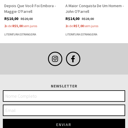
Depois Que Você Foi Embora -
A Maior Conquista De Um Homem -
Maggie O'Farrell
John O'Farrell
R$10,00
R$14,00
R$20,00
R$28,00
2
x de
R$5,00
sem juros
2
x de
R$7,00
sem juros
LITERATURA ESTRANGEIRA
LITERATURA ESTRANGEIRA
NEWSLETTER