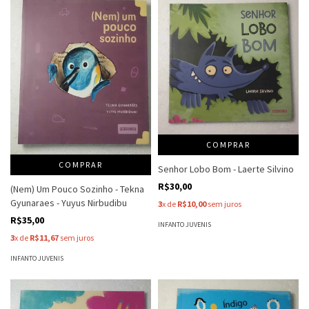
COMPRAR
COMPRAR
Senhor Lobo Bom - Laerte Silvino
R$30,00
(Nem) Um Pouco Sozinho - Tekna
Gyunaraes - Yuyus Nirbudibu
3
x de
R$10,00
sem juros
R$35,00
INFANTO JUVENIS
3
x de
R$11,67
sem juros
INFANTO JUVENIS