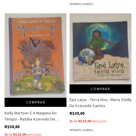
INFANTO JUVENIS
COMPRAR
Epe Laiye - Terra Viva - Maria Stella
COMPRAR
De Azevedo Santos
Kelly Martoer E A Maquina Do
R$30,00
Tempo - Natalia Azevedo De
3
x de
R$10,00
sem juros
Carvalho
R$30,00
INFANTO JUVENIS
3
x de
R$10,00
sem juros