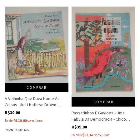
COMPRAR
A Velhinha Que Dava Nome As
COMPRAR
Coisas - Ilust Kathryn Brown -
Cyntia Rylant
R$30,00
Passarinhos E Gavioes - Uma
Fabula Da Democracia - Chico
3
x de
R$10,00
sem juros
Alencar
R$35,00
INFANTO JUVENIS
3
x de
R$11,67
sem juros