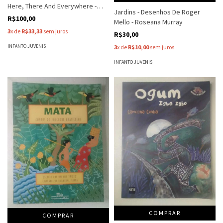
Here, There And Everywhere -
Jardins - Desenhos De Roger
Sam Mcbratney
R$100,00
Mello - Roseana Murray
3
x de
R$33,33
sem juros
R$30,00
INFANTO JUVENIS
3
x de
R$10,00
sem juros
INFANTO JUVENIS
COMPRAR
COMPRAR