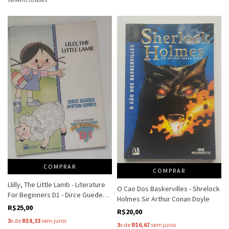
INFANTO JUVENIS
COMPRAR
COMPRAR
Llilly, The Little Lamb - Literature
O Cao Dos Baskervilles - Shrelock
For Beginners D1 - Dirce Guedes -
Holmes Sir Arthur Conan Doyle
Ayrton Gomes
R$25,00
R$20,00
3
x de
R$8,33
sem juros
3
x de
R$6,67
sem juros