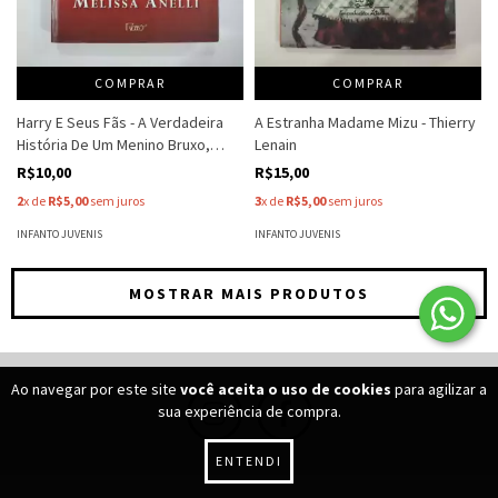
COMPRAR
COMPRAR
Harry E Seus Fãs - A Verdadeira
A Estranha Madame Mizu - Thierry
História De Um Menino Bruxo,
Lenain
Seus Leitores E Os Detalhes Da
R$10,00
R$15,00
Vida Dentro Do - Melissa Anelli
2
x de
R$5,00
sem juros
3
x de
R$5,00
sem juros
INFANTO JUVENIS
INFANTO JUVENIS
MOSTRAR MAIS PRODUTOS
Ao navegar por este site
você aceita o uso de cookies
para agilizar a
sua experiência de compra.
ENTENDI