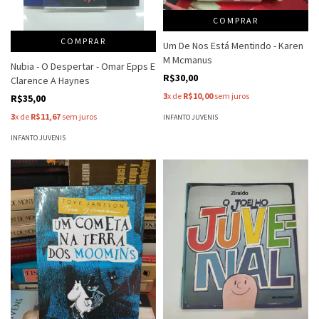
COMPRAR
COMPRAR
Um De Nos Está Mentindo - Karen
M Mcmanus
Nubia - O Despertar - Omar Epps E
R$30,00
Clarence A Haynes
3
x de
R$10,00
sem juros
R$35,00
3
x de
R$11,67
sem juros
INFANTO JUVENIS
INFANTO JUVENIS