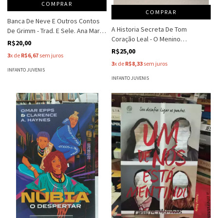
COMPRAR
COMPRAR
Banca De Neve E Outros Contos
A Historia Secreta De Tom
De Grimm - Trad. E Sele. Ana Maria
Coração Leal - O Menino
Machado
R$20,00
Aventureiro - Ian Beck
R$25,00
3
x de
R$6,67
sem juros
3
x de
R$8,33
sem juros
INFANTO JUVENIS
INFANTO JUVENIS