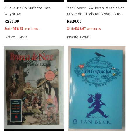
Zac Power - 24 Horas Para Salvar
A Loucura Do Suricato - Ian
O Mundo ...E Visitar A Avo - Alto
Whybrow
Risco - H I Larry
R$20,00
R$20,00
3
x de
R$6,67
sem juros
3
x de
R$6,67
sem juros
INFANTO JUVENIS
INFANTO JUVENIS