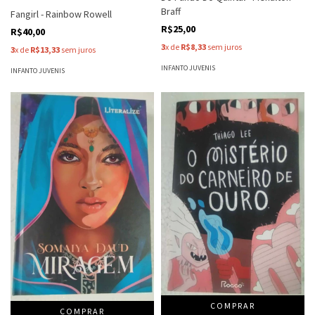
Braff
Fangirl - Rainbow Rowell
R$25,00
R$40,00
3
x de
R$8,33
sem juros
3
x de
R$13,33
sem juros
INFANTO JUVENIS
INFANTO JUVENIS
COMPRAR
COMPRAR