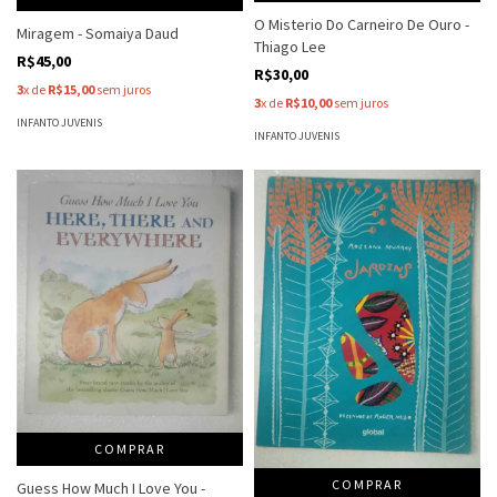
O Misterio Do Carneiro De Ouro -
Miragem - Somaiya Daud
Thiago Lee
R$45,00
R$30,00
3
x de
R$15,00
sem juros
3
x de
R$10,00
sem juros
INFANTO JUVENIS
INFANTO JUVENIS
COMPRAR
COMPRAR
Guess How Much I Love You -