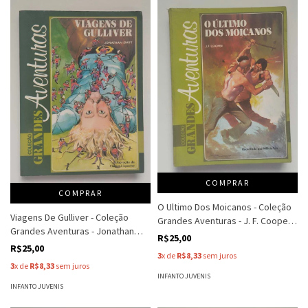
COMPRAR
COMPRAR
O Ultimo Dos Moicanos - Coleção
Viagens De Gulliver - Coleção
Grandes Aventuras - J. F. Cooper -
Grandes Aventuras - Jonathan
Recontada Miecio Tati
R$25,00
Swift - Adap. Clarice Lispec
R$25,00
3
x de
R$8,33
sem juros
3
x de
R$8,33
sem juros
INFANTO JUVENIS
INFANTO JUVENIS