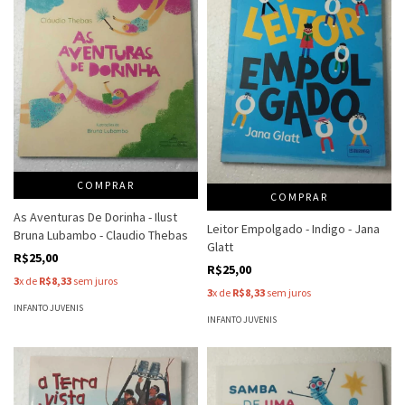
COMPRAR
COMPRAR
As Aventuras De Dorinha - Ilust
Leitor Empolgado - Indigo - Jana
Bruna Lubambo - Claudio Thebas
Glatt
R$25,00
R$25,00
3
x de
R$8,33
sem juros
3
x de
R$8,33
sem juros
INFANTO JUVENIS
INFANTO JUVENIS