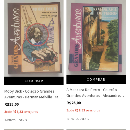
COMPRAR
COMPRAR
A Mascara De Ferro - Coleção
Moby Dick - Coleção Grandes
Grandes Aventuras - Alexandre
Aventuras - Herman Melville Trad.
Dumas (Pai) Adp Francisco M.
Francisco M R
R$25,00
R$25,00
3
x de
R$8,33
sem juros
3
x de
R$8,33
sem juros
INFANTO JUVENIS
INFANTO JUVENIS