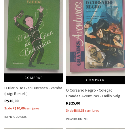
COMPRAR
COMPRAR
O Diario De Gian Burrasca - Vamba
O Corsario Negro - Coleção
(Luigi Bertelli)
Grandes Aventuras - Emilio Salgari
R$30,00
- Trad Graciela
R$25,00
3
x de
R$10,00
sem juros
3
x de
R$8,33
sem juros
INFANTO JUVENIS
INFANTO JUVENIS