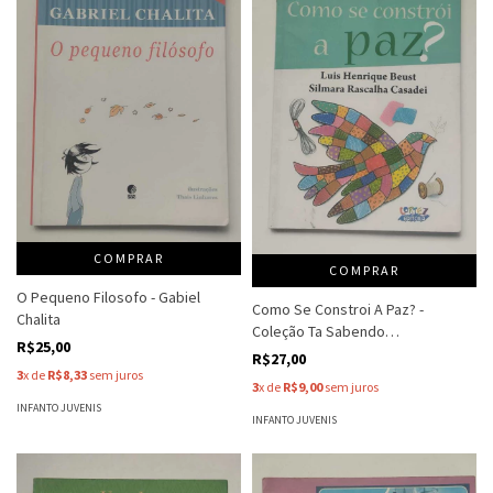
COMPRAR
COMPRAR
O Pequeno Filosofo - Gabiel
Como Se Constroi A Paz? -
Chalita
Coleção Ta Sabendo
R$25,00
Humanidades - Luis Henrique
R$27,00
Beust - Silmara R C
3
x de
R$8,33
sem juros
3
x de
R$9,00
sem juros
INFANTO JUVENIS
INFANTO JUVENIS