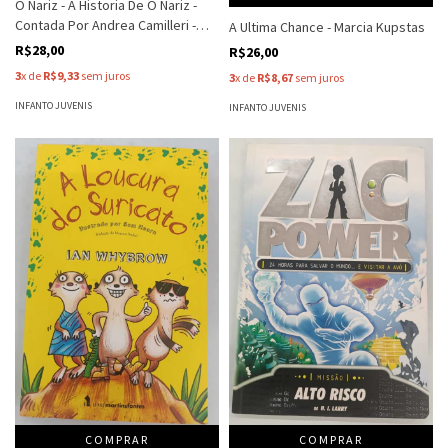
O Nariz - A Historia De O Nariz -
Contada Por Andrea Camilleri -
A Ultima Chance - Marcia Kupstas
Nikolai Gogol
R$28,00
R$26,00
3
x de
R$9,33
sem juros
3
x de
R$8,67
sem juros
INFANTO JUVENIS
INFANTO JUVENIS
COMPRAR
COMPRAR