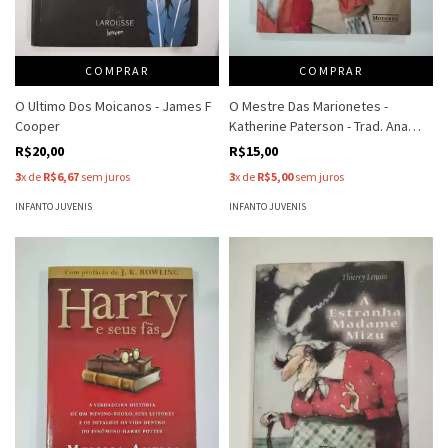
COMPRAR
COMPRAR
O Ultimo Dos Moicanos - James F
O Mestre Das Marionetes -
Cooper
Katherine Paterson - Trad. Ana
Maria M
R$20,00
R$15,00
3
x de
R$6,67
sem juros
3
x de
R$5,00
sem juros
INFANTO JUVENIS
INFANTO JUVENIS