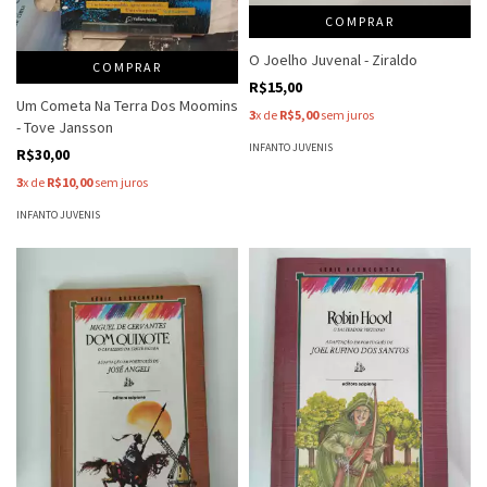
COMPRAR
O Joelho Juvenal - Ziraldo
COMPRAR
R$15,00
Um Cometa Na Terra Dos Moomins
3
x de
R$5,00
sem juros
- Tove Jansson
INFANTO JUVENIS
R$30,00
3
x de
R$10,00
sem juros
INFANTO JUVENIS