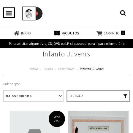
0
INÍCIO
PRODUTOS
CARRINHO
Para solicitar algum livro, CD, DVD ou LP, clique aqui para ir para o formulário
Infanto Juvenis
Início
-
Livros
-
Linguística
-
Infanto Juvenis
Ordenar por
FILTRAR
40
%
OFF