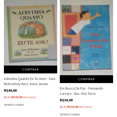
COMPRAR
Adivinha Quanto Eu Te Amo - Sam
COMPRAR
Mcbratney Ilust. Anita Jeram
Em Busca Da Paz - Fernando
R$60,00
Carraro - Ilus. Ana Terra
3
x de
R$20,00
sem juros
R$30,00
INFANTO JUVENIS
3
x de
R$10,00
sem juros
INFANTO JUVENIS