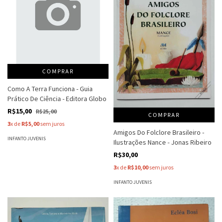
COMPRAR
Como A Terra Funciona - Guia
Prático De Ciência - Editora Globo
R$15,00
R$25,00
COMPRAR
3
x de
R$5,00
sem juros
Amigos Do Folclore Brasileiro -
INFANTO JUVENIS
Ilustrações Nance - Jonas Ribeiro
R$30,00
3
x de
R$10,00
sem juros
INFANTO JUVENIS