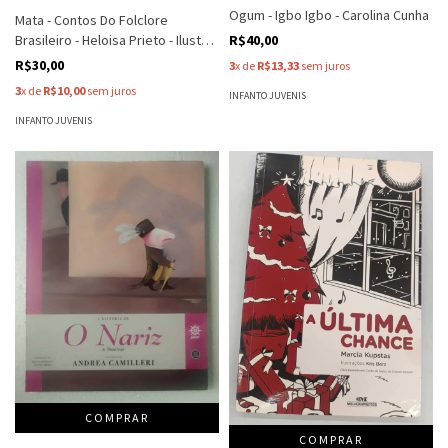
Ogum - Igbo Igbo - Carolina Cunha
Mata - Contos Do Folclore
Brasileiro - Heloisa Prieto - Ilust
R$40,00
Gulherme Vianna
R$30,00
3
x de
R$13,33
sem juros
3
x de
R$10,00
sem juros
INFANTO JUVENIS
INFANTO JUVENIS
COMPRAR
COMPRAR