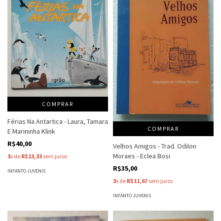
COMPRAR
Férias Na Antartica - Laura, Tamara
COMPRAR
E Marininha Klink
R$40,00
Velhos Amigos - Trad. Odilon
Moraes - Eclea Bosi
3
x de
R$13,33
sem juros
R$35,00
INFANTO JUVENIS
3
x de
R$11,67
sem juros
INFANTO JUVENIS