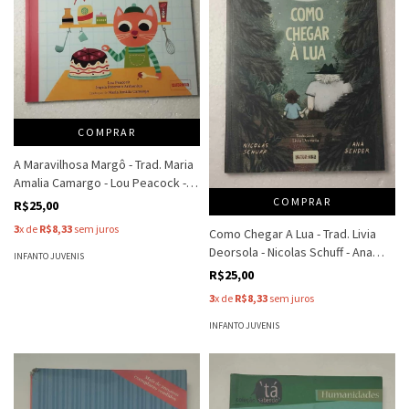
COMPRAR
A Maravilhosa Margô - Trad. Maria
Amalia Camargo - Lou Peacock -
Ingela P Arrhenius
COMPRAR
R$25,00
3
x de
R$8,33
sem juros
Como Chegar A Lua - Trad. Livia
Deorsola - Nicolas Schuff - Ana
INFANTO JUVENIS
Sender
R$25,00
3
x de
R$8,33
sem juros
INFANTO JUVENIS