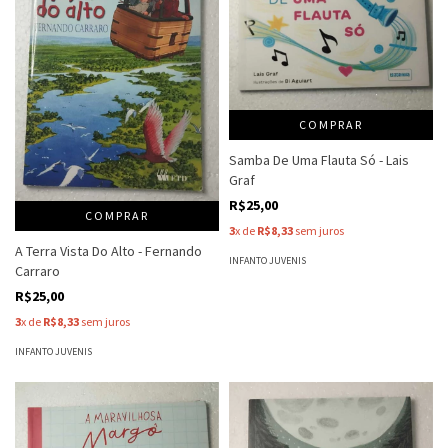
COMPRAR
Samba De Uma Flauta Só - Lais
Graf
R$25,00
COMPRAR
3
x de
R$8,33
sem juros
A Terra Vista Do Alto - Fernando
INFANTO JUVENIS
Carraro
R$25,00
3
x de
R$8,33
sem juros
INFANTO JUVENIS