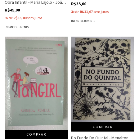
Obra Infantil - Maria Lajolo - João
R$35,00
Luis Ceccantini
R$45,00
3
x de
R$11,67
sem juros
3
x de
R$15,00
sem juros
INFANTO JUVENIS
INFANTO JUVENIS
COMPRAR
COMPRAR
Do Fundo Do Quintal - Menalton