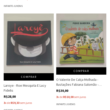
INFANTO JUVENIS
COMPRAR
COMPRAR
O Valente De Calça Molhada -
Ilustações Fabiana Salomão -
Laroye - Roe Mesquita E Lucy
Pedro Bandeira
Fidelis
R$30,00
R$28,00
3
x de
R$10,00
sem juros
3
x de
R$9,33
sem juros
INFANTO JUVENIS