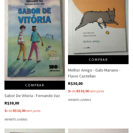
COMPRAR
Melhor Amigo - Gabi Mariano -
Flavio Castellan
R$30,00
COMPRAR
3
x de
R$10,00
sem juros
Sabor De Vitoria - Fernando Vaz
INFANTO JUVENIS
R$30,00
3
x de
R$10,00
sem juros
INFANTO JUVENIS