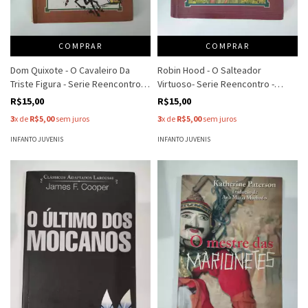
COMPRAR
COMPRAR
Dom Quixote - O Cavaleiro Da
Robin Hood - O Salteador
Triste Figura - Serie Reencontro -
Virtuoso- Serie Reencontro -
Miguel De Cervantes - Adp Jose
Adapt Joel Rufino Dos Santos
R$15,00
R$15,00
Angeli
3
x de
R$5,00
sem juros
3
x de
R$5,00
sem juros
INFANTO JUVENIS
INFANTO JUVENIS