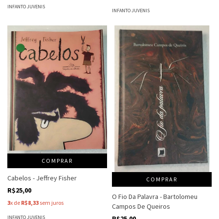
INFANTO JUVENIS
INFANTO JUVENIS
COMPRAR
Cabelos - Jeffrey Fisher
COMPRAR
R$25,00
O Fio Da Palavra - Bartolomeu
3
x de
R$8,33
sem juros
Campos De Queiros
R$25,00
INFANTO JUVENIS