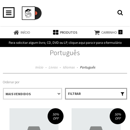
0
INÍCIO
PRODUTOS
CARRINHO
Para solicitar algum livro, CD, DVD ou LP, clique aqui para ir para o formulário
Português
Início
-
Livros
-
Idiomas
-
Português
Ordenar por
FILTRAR
50
%
50
%
OFF
OFF