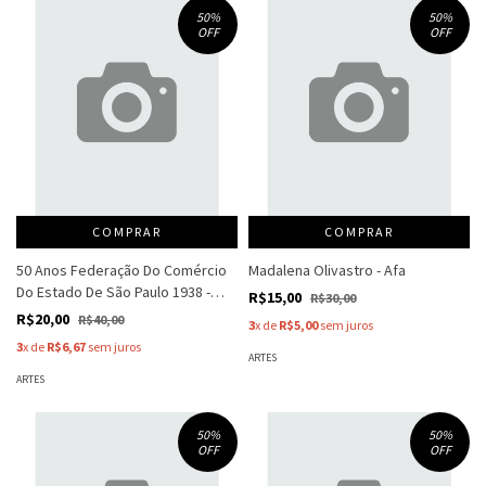
50
%
50
%
OFF
OFF
COMPRAR
COMPRAR
50 Anos Federação Do Comércio
Madalena Olivastro - Afa
Do Estado De São Paulo 1938 -
R$15,00
R$30,00
1988 - Jacob Klintowitz
R$20,00
R$40,00
3
x de
R$5,00
sem juros
3
x de
R$6,67
sem juros
ARTES
ARTES
50
%
50
%
OFF
OFF