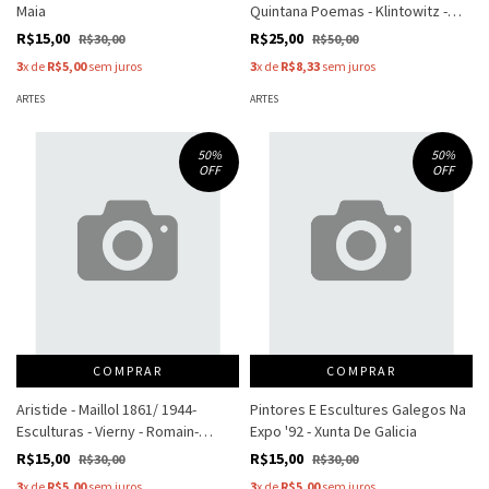
Maia
Quintana Poemas - Klintowitz -
Ayala - Entre Outros
R$15,00
R$25,00
R$30,00
R$50,00
3
x de
R$5,00
sem juros
3
x de
R$8,33
sem juros
ARTES
ARTES
50
%
50
%
OFF
OFF
COMPRAR
COMPRAR
Aristide - Maillol 1861/ 1944-
Pintores E Escultures Galegos Na
Esculturas - Vierny - Romain-
Expo '92 - Xunta De Galicia
Lorquin - Araujo
R$15,00
R$15,00
R$30,00
R$30,00
3
x de
R$5,00
sem juros
3
x de
R$5,00
sem juros