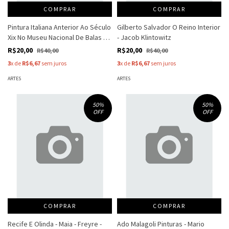
COMPRAR
COMPRAR
Pintura Italiana Anterior Ao Século
Gilberto Salvador O Reino Interior
Xix No Museu Nacional De Balas 1 -
- Jacob Klintowitz
Marques - Paternostro
R$20,00
R$20,00
R$40,00
R$40,00
3
x de
R$6,67
sem juros
3
x de
R$6,67
sem juros
ARTES
ARTES
50
%
50
%
OFF
OFF
COMPRAR
COMPRAR
Recife E Olinda - Maia - Freyre -
Ado Malagoli Pinturas - Mario