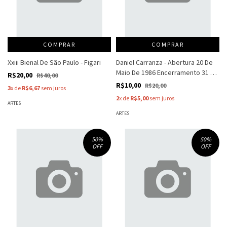
COMPRAR
COMPRAR
Xxiii Bienal De São Paulo - Figari
Daniel Carranza - Abertura 20 De
Maio De 1986 Encerramento 31 De
R$20,00
R$40,00
Maio - Galeria De Arte André
R$10,00
R$20,00
3
x de
R$6,67
sem juros
2
x de
R$5,00
sem juros
ARTES
ARTES
50
%
50
%
OFF
OFF