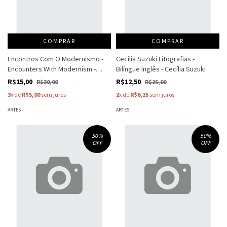
COMPRAR
COMPRAR
Encontros Com O Modernismo -
Cecília Suzuki Litografias -
Encounters With Modernism -
Bilíngue Inglês - Cecília Suzuki
Pinacoteca
R$15,00
R$12,50
R$30,00
R$25,00
3
x de
R$5,00
sem juros
2
x de
R$6,25
sem juros
ARTES
ARTES
50
%
50
%
OFF
OFF