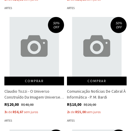
ARTES
ARTES
50
%
50
%
OFF
OFF
COMPRAR
COMPRAR
Claudio Tozzi - O Universo
Comunicação Notícias De Cabral À
Construído Da Imagem Universe
Informática - P. M. Bardi
Constructed - Jacob Klintowitz
R$20,00
R$10,00
R$40,00
R$20,00
3
x de
R$6,67
sem juros
2
x de
R$5,00
sem juros
ARTES
ARTES