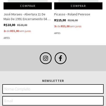
COMPRAR
COMPRAR
José Moraes - Abertura 21 De
Picasso - Roland Penrose
Maio De 1991 Encerramento 04 De
R$15,00
R$30,00
Junh - Galeria De Arte André
R$10,00
R$20,00
3
x de
R$5,00
sem juros
2
x de
R$5,00
sem juros
ARTES
ARTES
NEWSLETTER