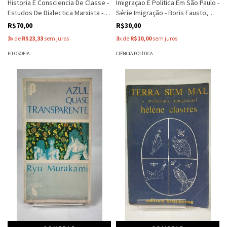
Historia E Consciencia De Classe -
Imigraçao E Politica Em São Paulo -
Estudos De Dialectica Marxista -
Série Imigração - Boris Fausto,
Georg Lukacs
Oswaldo Truzzi, Roberto Grun
R$70,00
R$30,00
3
x de
R$23,33
sem juros
3
x de
R$10,00
sem juros
FILOSOFIA
CIÊNCIA POLÍTICA