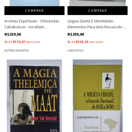
COMPRAR
COMPRAR
Aromas Espirituais - Oferendas
Lingua (Gem) E Identidade -
Cabalisticas - Avraham
Elementos Para Uma Discussão
Chachamovits
No Campo Aplicado - Org. - Ines
R$230,00
R$250,00
Signorini
3
x de
R$76,67
sem juros
3
x de
R$83,33
sem juros
OUTROS ASSUNTOS
LINGUÍSTICA