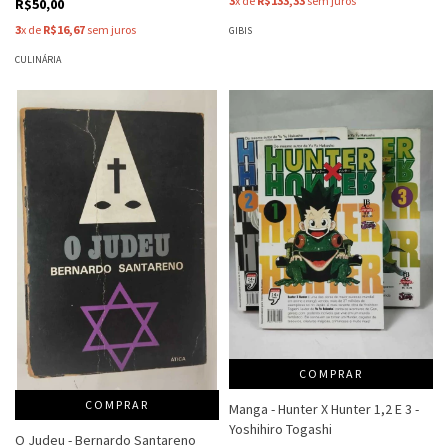
3
x de
R$133,33
sem juros
R$50,00
3
x de
R$16,67
sem juros
GIBIS
CULINÁRIA
COMPRAR
COMPRAR
Manga - Hunter X Hunter 1,2 E 3 -
Yoshihiro Togashi
O Judeu - Bernardo Santareno