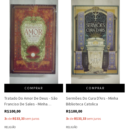
COMPRAR
COMPRAR
Tratado Do Amor De Deus - São
Sermões Do Cura D'Ars - Minha
Franciso De Sales - Minha
Biblioteca Catolica
Biblioteca Catolica
R$100,00
R$100,00
3
x de
R$33,33
sem juros
3
x de
R$33,33
sem juros
RELIGIÃO
RELIGIÃO