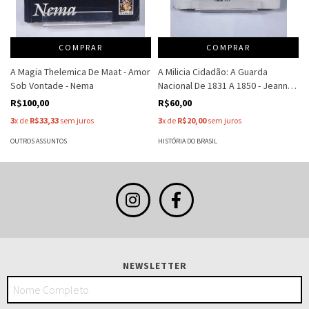
COMPRAR
COMPRAR
A Magia Thelemica De Maat - Amor
A Milicia Cidadão: A Guarda
Sob Vontade - Nema
Nacional De 1831 A 1850 - Jeanne
Berrance De Castro
R$100,00
R$60,00
3
x de
R$33,33
sem juros
3
x de
R$20,00
sem juros
OUTROS ASSUNTOS
HISTÓRIA DO BRASIL
NEWSLETTER