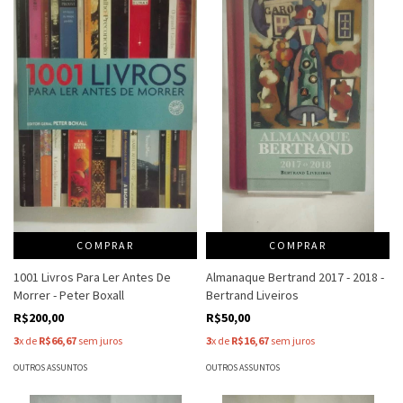
COMPRAR
COMPRAR
1001 Livros Para Ler Antes De
Almanaque Bertrand 2017 - 2018 -
Morrer - Peter Boxall
Bertrand Liveiros
R$200,00
R$50,00
3
x de
R$66,67
sem juros
3
x de
R$16,67
sem juros
OUTROS ASSUNTOS
OUTROS ASSUNTOS