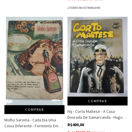
LITERATURA ESTRANGEIRA
COMPRAR
COMPRAR
Hq - Corto Maltese - A Casa
Dourada De Samarcanda - Hugo
Molho Saroma - Cada Dia Uma
Pratt
R$400,00
Coisa Diferente - Fermento Em Pó
Royal