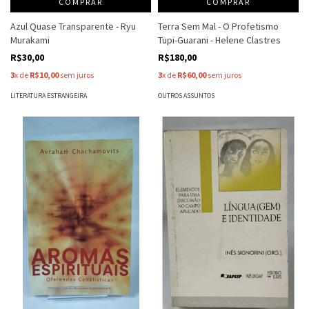
COMPRAR
COMPRAR
Azul Quase Transparente - Ryu
Terra Sem Mal - O Profetismo
Murakami
Tupi-Guarani - Helene Clastres
R$30,00
R$180,00
3
x de
R$10,00
sem juros
3
x de
R$60,00
sem juros
LITERATURA ESTRANGEIRA
OUTROS ASSUNTOS