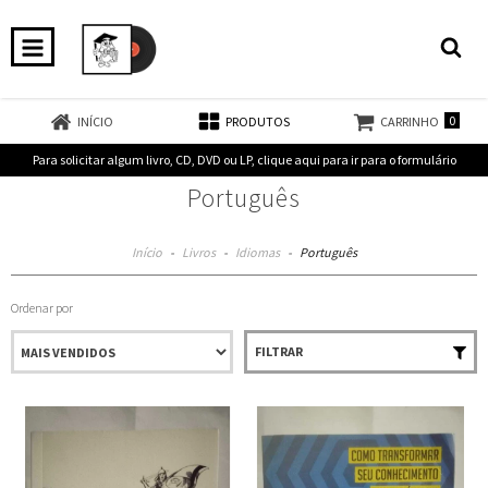
0
INÍCIO
PRODUTOS
CARRINHO
Para solicitar algum livro, CD, DVD ou LP, clique aqui para ir para o formulário
Português
Início
-
Livros
-
Idiomas
-
Português
Ordenar por
FILTRAR