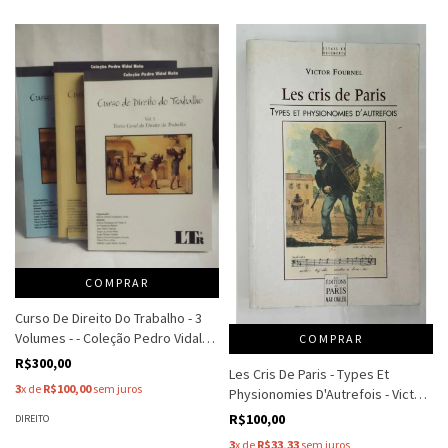
COMPRAR
Curso De Direito Do Trabalho - 3
Volumes - - Coleção Pedro Vidal
COMPRAR
Neto
R$300,00
Les Cris De Paris - Types Et
3
x de
R$100,00
sem juros
Physionomies D'Autrefois - Victor
Fournel
R$100,00
DIREITO
3
x de
R$33,33
sem juros