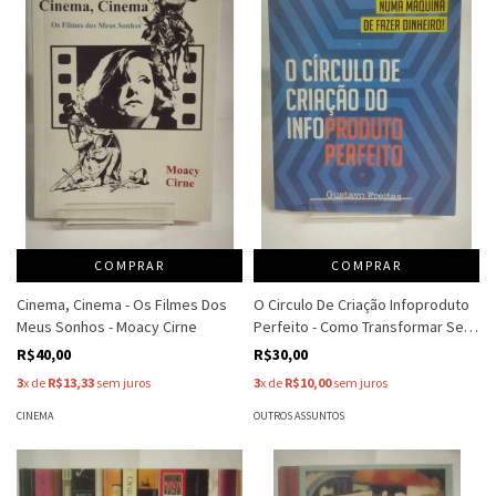
COMPRAR
COMPRAR
Cinema, Cinema - Os Filmes Dos
O Circulo De Criação Infoproduto
Meus Sonhos - Moacy Cirne
Perfeito - Como Transformar Seu
Conhecimento Numa Maquina De
R$40,00
R$30,00
Fazer Dinheiro - Gustavo Freitas -
3
x de
R$13,33
sem juros
3
x de
R$10,00
sem juros
Autografado
CINEMA
OUTROS ASSUNTOS