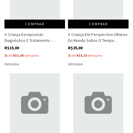
COMPRAR
COMPRAR
A Criança Excepcional -
A Criança Em Perspectiva Olhares
Diagnóstico E Tratamento -
Do Mundo Sobre O Tempo
Juanita W. Fleming
Infância - Gizele De Souza
R$15,00
R$25,00
3
x de
R$5,00
sem juros
3
x de
R$8,33
sem juros
PSICOLOGIA
SOCIOLOGIA