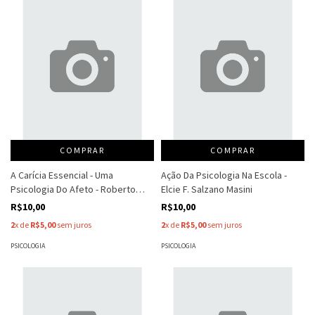
COMPRAR
COMPRAR
A Carícia Essencial - Uma
Ação Da Psicologia Na Escola -
Psicologia Do Afeto - Roberto
Elcie F. Salzano Masini
Shinyashiki
R$10,00
R$10,00
2
x de
R$5,00
sem juros
2
x de
R$5,00
sem juros
PSICOLOGIA
PSICOLOGIA