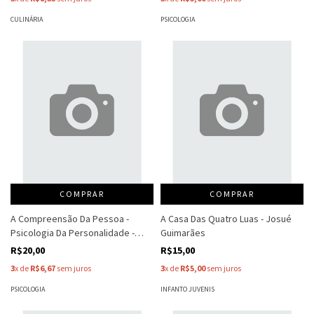
CULINÁRIA
PSICOLOGIA
COMPRAR
COMPRAR
A Compreensão Da Pessoa -
A Casa Das Quatro Luas - Josué
Psicologia Da Personalidade -
Guimarães
José Chaves
R$20,00
R$15,00
3
x de
R$6,67
sem juros
3
x de
R$5,00
sem juros
PSICOLOGIA
INFANTO JUVENIS