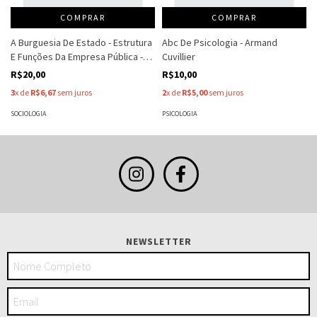
COMPRAR
COMPRAR
A Burguesia De Estado - Estrutura
Abc De Psicologia - Armand
E Funções Da Empresa Pública -
Cuvillier
Antonio Mutti - Paolo Segatti
R$20,00
R$10,00
3
x de
R$6,67
sem juros
2
x de
R$5,00
sem juros
SOCIOLOGIA
PSICOLOGIA
NEWSLETTER