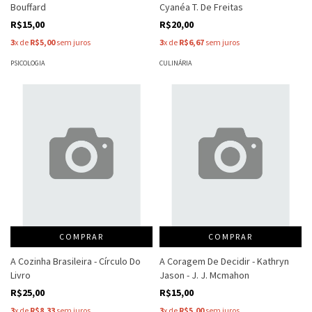
Bouffard
Cyanéa T. De Freitas
R$15,00
R$20,00
3
x de
R$5,00
sem juros
3
x de
R$6,67
sem juros
PSICOLOGIA
CULINÁRIA
COMPRAR
COMPRAR
A Cozinha Brasileira - Círculo Do
A Coragem De Decidir - Kathryn
Livro
Jason - J. J. Mcmahon
R$25,00
R$15,00
3
x de
R$8,33
sem juros
3
x de
R$5,00
sem juros