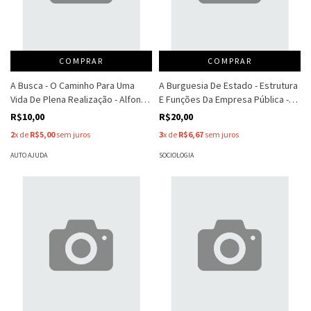
COMPRAR
COMPRAR
A Busca - O Caminho Para Uma
A Burguesia De Estado - Estrutura
Vida De Plena Realização - Alfonso
E Funções Da Empresa Pública -
Lara Castilla
Antonio Mutti - Paolo Segatti
R$10,00
R$20,00
2
x de
R$5,00
sem juros
3
x de
R$6,67
sem juros
AUTO AJUDA
SOCIOLOGIA