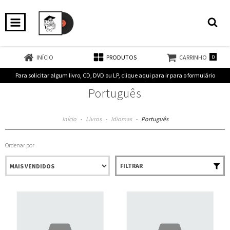
0
INÍCIO
PRODUTOS
CARRINHO
Para solicitar algum livro, CD, DVD ou LP, clique aqui para ir para o formulário
Português
Início
-
Livros
-
Idiomas
-
Português
Ordenar por
FILTRAR