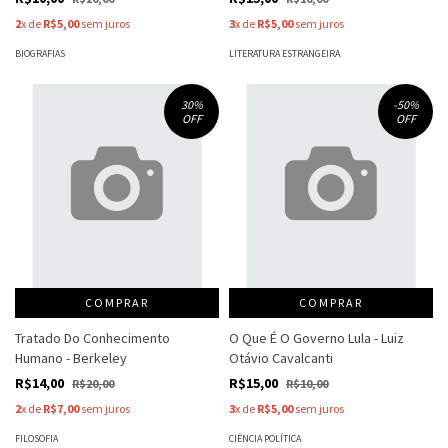
2
x de
R$5,00
sem juros
3
x de
R$5,00
sem juros
BIOGRAFIAS
LITERATURA ESTRANGEIRA
30
%
-50
%
OFF
OFF
COMPRAR
COMPRAR
Tratado Do Conhecimento
O Que É O Governo Lula - Luiz
Humano - Berkeley
Otávio Cavalcanti
R$14,00
R$15,00
R$20,00
R$10,00
2
x de
R$7,00
sem juros
3
x de
R$5,00
sem juros
FILOSOFIA
CIÊNCIA POLÍTICA