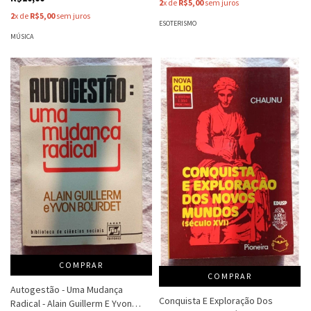
2
x de
R$5,00
sem juros
2
x de
R$5,00
sem juros
ESOTERISMO
MÚSICA
COMPRAR
COMPRAR
Autogestão - Uma Mudança
Conquista E Exploração Dos
Radical - Alain Guillerm E Yvon