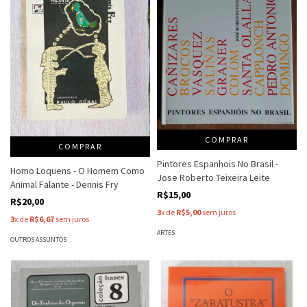
COMPRAR
COMPRAR
Pintores Espanhois No Brasil -
Homo Loquens - O Homem Como
Jose Roberto Teixeira Leite
Animal Falante - Dennis Fry
R$15,00
R$20,00
3
x de
R$5,00
sem juros
3
x de
R$6,67
sem juros
ARTES
OUTROS ASSUNTOS