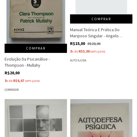
COMPRAR
Manual Teórica E Prática Do
Mariposo Singular - Angelo
Carbone
R$15,00
R$20,00
COMPRAR
3
x de
R$5,00
sem juros
Evolução Da Psicanálise -
AUTO AJUDA
Thompson - Mullahy
R$20,00
3
x de
R$6,67
sem juros
CORREDOR