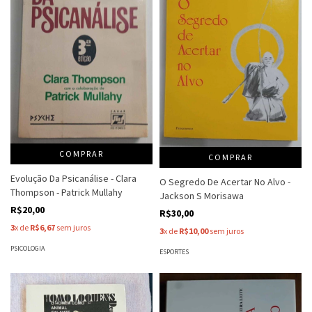
COMPRAR
COMPRAR
Evolução Da Psicanálise - Clara
O Segredo De Acertar No Alvo -
Thompson - Patrick Mullahy
Jackson S Morisawa
R$20,00
R$30,00
3
x de
R$6,67
sem juros
3
x de
R$10,00
sem juros
PSICOLOGIA
ESPORTES