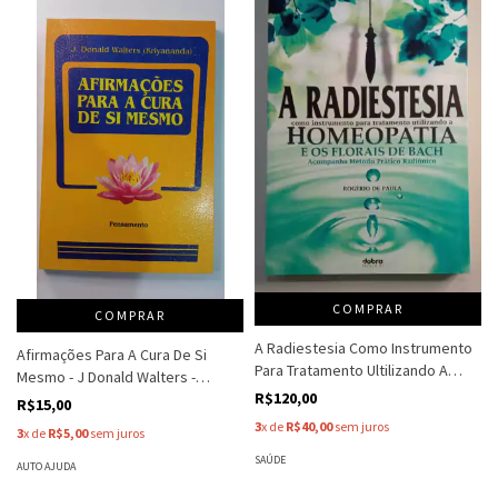
COMPRAR
COMPRAR
A Radiestesia Como Instrumento
Afirmações Para A Cura De Si
Para Tratamento Ultilizando A
Mesmo - J Donald Walters -
Homeopatia E Florais De Bach
R$120,00
Kriyananda
R$15,00
Acompanha Médodo Prático
3
x de
R$40,00
sem juros
3
x de
R$5,00
sem juros
Radiônico - Rogério De Paula
SAÚDE
AUTO AJUDA