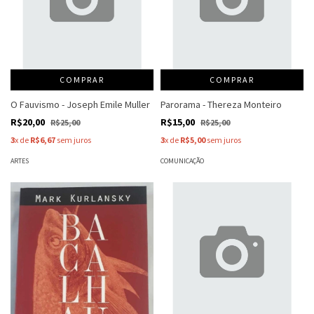
COMPRAR
COMPRAR
O Fauvismo - Joseph Emile Muller
Parorama - Thereza Monteiro
R$20,00
R$15,00
R$25,00
R$25,00
3
x de
R$6,67
sem juros
3
x de
R$5,00
sem juros
ARTES
COMUNICAÇÃO