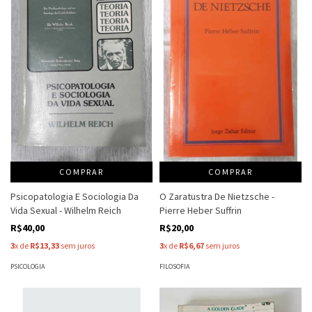
COMPRAR
COMPRAR
Psicopatologia E Sociologia Da
O Zaratustra De Nietzsche -
Vida Sexual - Wilhelm Reich
Pierre Heber Suffrin
R$40,00
R$20,00
3
x de
R$13,33
sem juros
3
x de
R$6,67
sem juros
PSICOLOGIA
FILOSOFIA