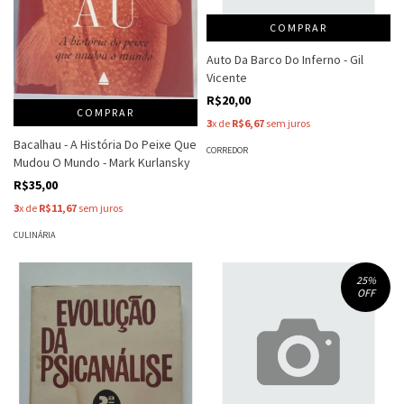
COMPRAR
Auto Da Barco Do Inferno - Gil
Vicente
R$20,00
COMPRAR
3
x de
R$6,67
sem juros
Bacalhau - A História Do Peixe Que
CORREDOR
Mudou O Mundo - Mark Kurlansky
R$35,00
3
x de
R$11,67
sem juros
CULINÁRIA
25
%
OFF