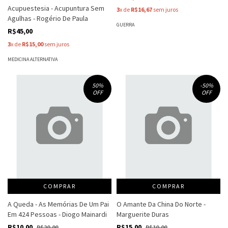
Acupuestesia - Acupuntura Sem
3
x de
R$16,67
sem juros
Agulhas - Rogério De Paula
GUERRA
R$45,00
3
x de
R$15,00
sem juros
MEDICINA ALTERNATIVA
50
%
-50
%
OFF
OFF
COMPRAR
COMPRAR
A Queda - As Memórias De Um Pai
O Amante Da China Do Norte -
Em 424 Pessoas - Diogo Mainardi
Marguerite Duras
R$10,00
R$15,00
R$20,00
R$10,00