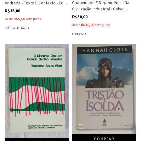
Criatividade E Dependência Na
Andrade - Texto E Contexto - Edith
Civilização Industrial - Celso
Pimentel Pinto
R$15,00
Furtado
R$30,00
3
x de
R$5,00
sem juros
3
x de
R$10,00
sem juros
CRÍTICA LITERÁRIA
ECONOMIA
COMPRAR