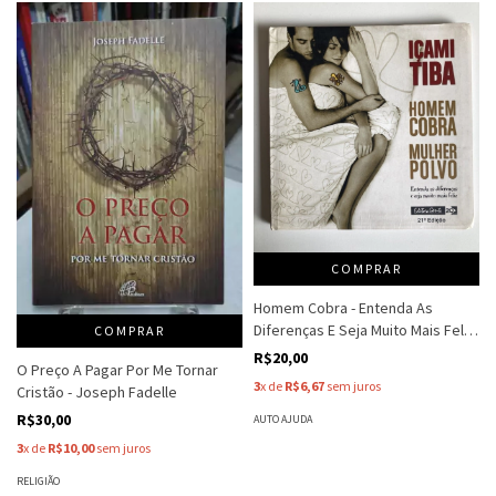
COMPRAR
Homem Cobra - Entenda As
Diferenças E Seja Muito Mais Feliz
COMPRAR
- Mulher Polvo - Içami Tiba
R$20,00
O Preço A Pagar Por Me Tornar
3
x de
R$6,67
sem juros
Cristão - Joseph Fadelle
R$30,00
AUTO AJUDA
3
x de
R$10,00
sem juros
RELIGIÃO