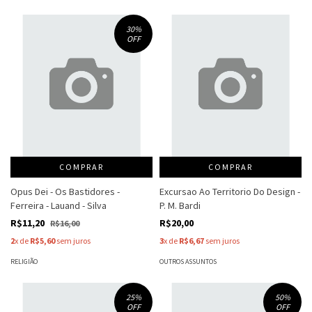
30
%
OFF
COMPRAR
COMPRAR
Opus Dei - Os Bastidores -
Excursao Ao Territorio Do Design -
Ferreira - Lauand - Silva
P. M. Bardi
R$11,20
R$20,00
R$16,00
2
x de
R$5,60
sem juros
3
x de
R$6,67
sem juros
RELIGIÃO
OUTROS ASSUNTOS
25
%
50
%
OFF
OFF