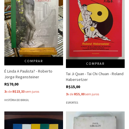
COMPRAR
COMPRAR
É Linda A Paulista? - Roberto
Tai Ji Quan - Tai Chi Chuan - Roland
Jorge Regensteiner
Habersetzer
R$70,00
R$15,00
3
x de
R$23,33
sem juros
3
x de
R$5,00
sem juros
HISTÓRIA DO BRASIL
ESPORTES