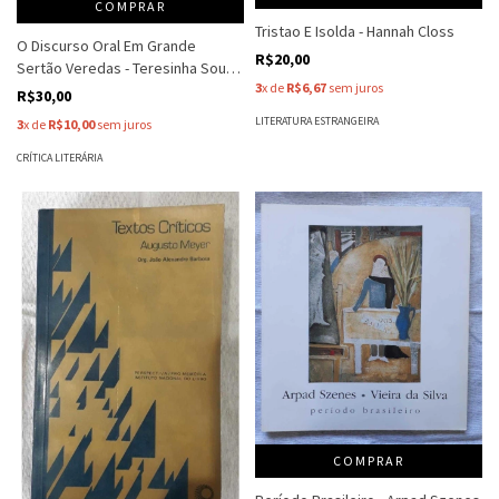
COMPRAR
Tristao E Isolda - Hannah Closs
O Discurso Oral Em Grande
R$20,00
Sertão Veredas - Teresinha Souto
3
x de
R$6,67
sem juros
Ward
R$30,00
LITERATURA ESTRANGEIRA
3
x de
R$10,00
sem juros
CRÍTICA LITERÁRIA
COMPRAR