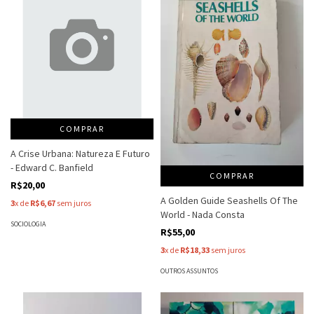
COMPRAR
A Crise Urbana: Natureza E Futuro
- Edward C. Banfield
COMPRAR
R$20,00
A Golden Guide Seashells Of The
3
x de
R$6,67
sem juros
World - Nada Consta
SOCIOLOGIA
R$55,00
3
x de
R$18,33
sem juros
OUTROS ASSUNTOS