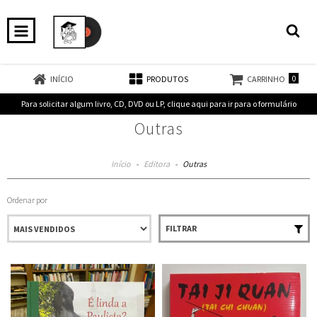
0
INÍCIO
PRODUTOS
CARRINHO
Para solicitar algum livro, CD, DVD ou LP, clique aqui para ir para o formulário
Outras
Início
-
Editora
-
Outras
Ordenar por
FILTRAR