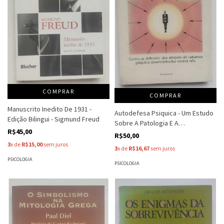
COMPRAR
COMPRAR
Manuscrito Inedito De 1931 -
Autodefesa Psiquica - Um Estudo
Edição Bilingui - Sigmund Freud
Sobre A Patologia E A
R$45,00
Criminalidade Oculta - Dion
R$50,00
Fortune
3
x de
R$15,00
sem juros
3
x de
R$16,67
sem juros
PSICOLOGIA
PSICOLOGIA