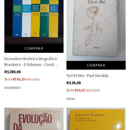
COMPRAR
Dicionário Histórico Biográfico
Brasileiro - 5 Volumes - Cood.
COMPRAR
Alzira A De Abre - Israel Beloch ...
R$280,00
Toit Et Moi - Paul Geraldy
3
x de
R$93,33
sem juros
R$20,00
DICIONÁRIOS
3
x de
R$6,67
sem juros
POESIA