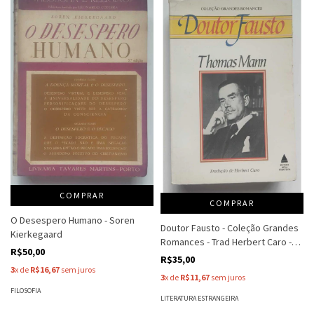
COMPRAR
COMPRAR
O Desespero Humano - Soren
Doutor Fausto - Coleção Grandes
Kierkegaard
Romances - Trad Herbert Caro -
R$50,00
Thomas Mann
R$35,00
3
x de
R$16,67
sem juros
3
x de
R$11,67
sem juros
FILOSOFIA
LITERATURA ESTRANGEIRA