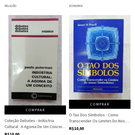
RELIGIÃO
ECONOMIA
COMPRAR
COMPRAR
O Tao Dos Símbolos - Como
Coleção Debates - Indústria
Transcender Os Limites Do Nosso
Cultural : A Agonia De Um Conceito
Simbolismo - James N. Power
R$10,00
- Paulo Puterman
R$10,00