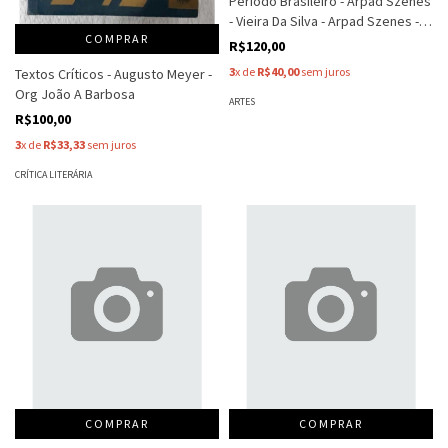
Período Brasileiro - Arpad Szenes
- Vieira Da Silva - Arpad Szenes -
COMPRAR
Vieira Da Silva
R$120,00
3
x de
R$40,00
sem juros
Textos Críticos - Augusto Meyer -
Org João A Barbosa
ARTES
R$100,00
3
x de
R$33,33
sem juros
CRÍTICA LITERÁRIA
COMPRAR
COMPRAR