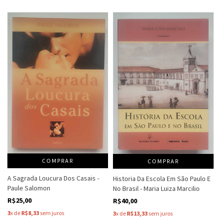
COMPRAR
COMPRAR
A Sagrada Loucura Dos Casais -
Historia Da Escola Em São Paulo E
Paule Salomon
No Brasil - Maria Luiza Marcilio
R$25,00
R$40,00
3
x de
R$8,33
sem juros
3
x de
R$13,33
sem juros