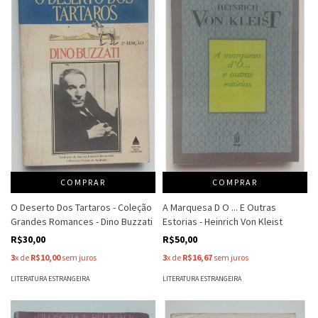
COMPRAR
COMPRAR
O Deserto Dos Tartaros - Coleção
A Marquesa D O ... E Outras
Grandes Romances - Dino Buzzati
Estorias - Heinrich Von Kleist
R$30,00
R$50,00
3
x de
R$10,00
sem juros
3
x de
R$16,67
sem juros
LITERATURA ESTRANGEIRA
LITERATURA ESTRANGEIRA