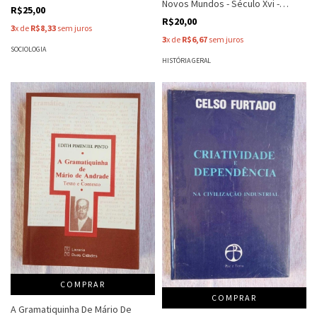
Novos Mundos - Século Xvi -
Bourdet
R$25,00
Chaunu
R$20,00
3
x de
R$8,33
sem juros
3
x de
R$6,67
sem juros
SOCIOLOGIA
HISTÓRIA GERAL
COMPRAR
COMPRAR
A Gramatiquinha De Mário De