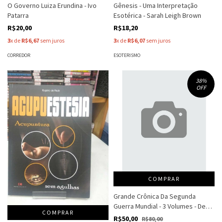
O Governo Luiza Erundina - Ivo
Gênesis - Uma Interpretação
Patarra
Esotérica - Sarah Leigh Brown
R$20,00
R$18,20
3
x de
R$6,67
sem juros
3
x de
R$6,07
sem juros
CORREDOR
ESOTERISMO
38
%
OFF
COMPRAR
Grande Crônica Da Segunda
Guerra Mundial - 3 Volumes - De
COMPRAR
Munique - Pearl Harbor
R$50,00
R$80,00