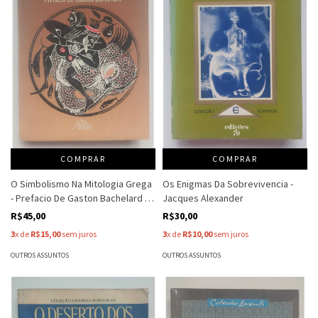
COMPRAR
COMPRAR
O Simbolismo Na Mitologia Grega
Os Enigmas Da Sobrevivencia -
- Prefacio De Gaston Bachelard -
Jacques Alexander
Paul Diel
R$45,00
R$30,00
3
x de
R$15,00
sem juros
3
x de
R$10,00
sem juros
OUTROS ASSUNTOS
OUTROS ASSUNTOS