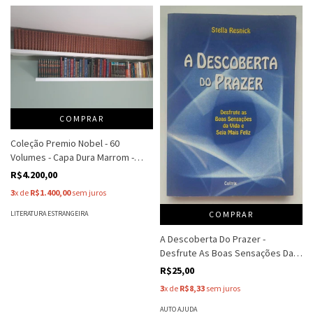
COMPRAR
Coleção Premio Nobel - 60
Volumes - Capa Dura Marrom -
Editora Delta
R$4.200,00
3
x de
R$1.400,00
sem juros
COMPRAR
LITERATURA ESTRANGEIRA
A Descoberta Do Prazer -
Desfrute As Boas Sensações Da
Vida E Seja Mais Feliz - Stella
R$25,00
Resnick
3
x de
R$8,33
sem juros
AUTO AJUDA