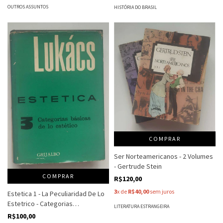
OUTROS ASSUNTOS
HISTÓRIA DO BRASIL
COMPRAR
Ser Norteamericanos - 2 Volumes
- Gertrude Stein
COMPRAR
R$120,00
3
x de
R$40,00
sem juros
Estetica 1 - La Peculiaridad De Lo
Estetrico - Categorias
LITERATURA ESTRANGEIRA
Psicologicas Y Filosoficas Basicas
R$100,00