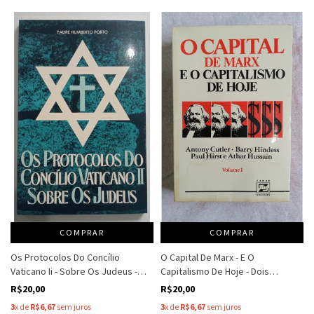
COMPRAR
COMPRAR
Os Protocolos Do Concílio
O Capital De Marx - E O
Vaticano Ii - Sobre Os Judeus -
Capitalismo De Hoje - Dois
Padre Humberto Porto
Volumes - Antony Cutler
R$20,00
R$20,00
3
x de
R$6,67
sem juros
3
x de
R$6,67
sem juros