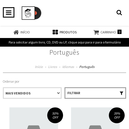
0
INÍCIO
PRODUTOS
CARRINHO
Para solicitar algum livro, CD, DVD ou LP, clique aqui para ir para o formulário
Português
Início
-
Livros
-
Idiomas
-
Português
Ordenar por
FILTRAR
50
%
39
%
OFF
OFF