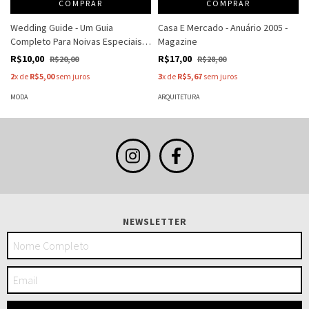
COMPRAR
COMPRAR
Wedding Guide - Um Guia
Casa E Mercado - Anuário 2005 -
Completo Para Noivas Especiais -
Magazine
Bbd
R$10,00
R$17,00
R$20,00
R$28,00
2
x de
R$5,00
sem juros
3
x de
R$5,67
sem juros
MODA
ARQUITETURA
NEWSLETTER