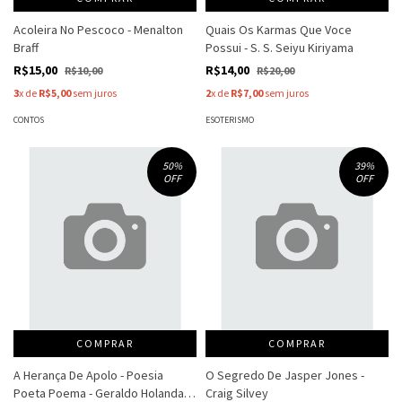
Acoleira No Pescoco - Menalton
Quais Os Karmas Que Voce
Braff
Possui - S. S. Seiyu Kiriyama
R$15,00
R$14,00
R$10,00
R$20,00
3
x de
R$5,00
sem juros
2
x de
R$7,00
sem juros
CONTOS
ESOTERISMO
50
%
39
%
OFF
OFF
COMPRAR
COMPRAR
A Herança De Apolo - Poesia
O Segredo De Jasper Jones -
Poeta Poema - Geraldo Holanda
Craig Silvey