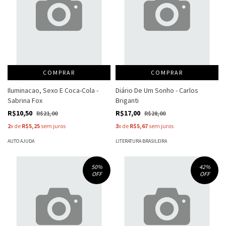
COMPRAR
COMPRAR
Iluminacao, Sexo E Coca-Cola -
Diário De Um Sonho - Carlos
Sabrina Fox
Briganti
R$10,50
R$17,00
R$21,00
R$28,00
2
x de
R$5,25
sem juros
3
x de
R$5,67
sem juros
AUTO AJUDA
LITERATURA BRASILEIRA
50
%
42
%
OFF
OFF