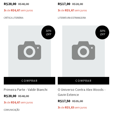
Cavalcanti
R$20,00
R$17,00
R$40,00
R$28,00
3
x de
R$6,67
sem juros
3
x de
R$5,67
sem juros
CRÍTICA LITERÁRIA
LITERATURA ESTRANGEIRA
50
%
50
%
OFF
OFF
COMPRAR
COMPRAR
Primeira Parte - Valdir Bianchi
O Universo Contra Alex Woods -
Gavin Extence
R$20,00
R$40,00
R$17,50
R$35,00
3
x de
R$6,67
sem juros
3
x de
R$5,83
sem juros
COMUNICAÇÃO