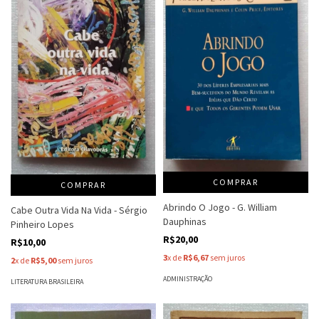
COMPRAR
COMPRAR
Abrindo O Jogo - G. William
Cabe Outra Vida Na Vida - Sérgio
Dauphinas
Pinheiro Lopes
R$20,00
R$10,00
3
x de
R$6,67
sem juros
2
x de
R$5,00
sem juros
ADMINISTRAÇÃO
LITERATURA BRASILEIRA