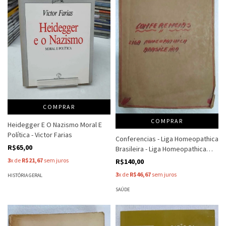
COMPRAR
COMPRAR
Heidegger E O Nazismo Moral E
Política - Victor Farias
Conferencias - Liga Homeopathica
R$65,00
Brasileira - Liga Homeopathica
Brasileira
3
x de
R$21,67
sem juros
R$140,00
3
x de
R$46,67
sem juros
HISTÓRIA GERAL
SAÚDE