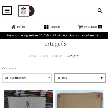
0
INÍCIO
PRODUTOS
CARRINHO
Para solicitar algum livro, CD, DVD ou LP, clique aqui para ir para o formulário
Português
Início
-
Livros
-
Idiomas
-
Português
Ordenar por
FILTRAR