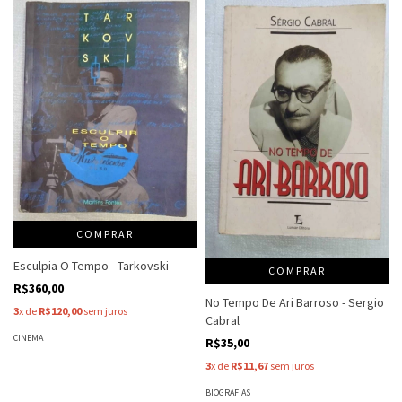
COMPRAR
Esculpia O Tempo - Tarkovski
COMPRAR
R$360,00
No Tempo De Ari Barroso - Sergio
3
x de
R$120,00
sem juros
Cabral
CINEMA
R$35,00
3
x de
R$11,67
sem juros
BIOGRAFIAS