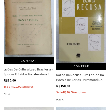
COMPRAR
COMPRAR
Lições De Cultura Luso Brasileira -
Épocas E Estilos Na Literatura E
Razão Da Recusa - Um Estudo Da
Nas Artes Plasticas - Hernani
Poesia De Carlos Drummond De
R$30,00
Cidade
Andrade - Betina Bischof
R$150,00
3
x de
R$10,00
sem juros
3
x de
R$50,00
sem juros
ARTES
POESIA