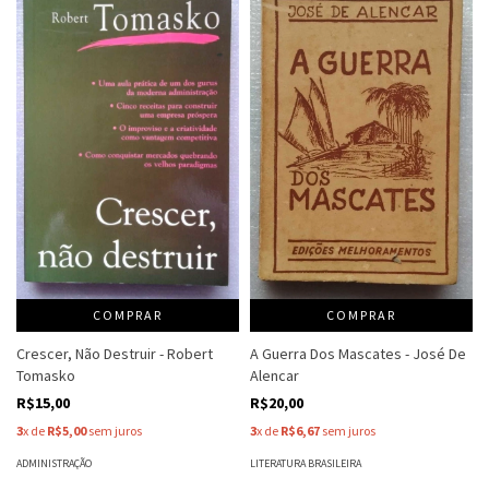
COMPRAR
COMPRAR
A Guerra Dos Mascates - José De
Crescer, Não Destruir - Robert
Alencar
Tomasko
R$20,00
R$15,00
3
x de
R$6,67
sem juros
3
x de
R$5,00
sem juros
LITERATURA BRASILEIRA
ADMINISTRAÇÃO