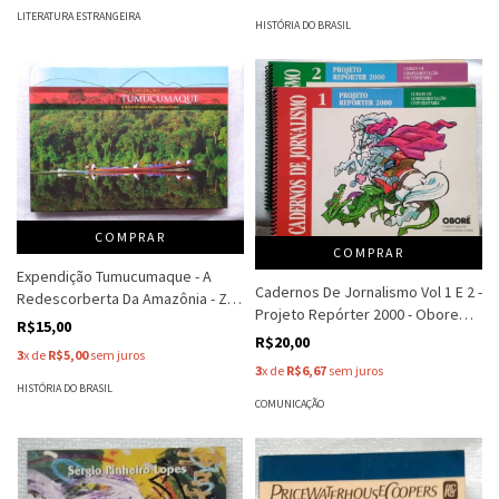
LITERATURA ESTRANGEIRA
HISTÓRIA DO BRASIL
COMPRAR
COMPRAR
Expendição Tumucumaque - A
Cadernos De Jornalismo Vol 1 E 2 -
Redescorberta Da Amazônia - Zig
Projeto Repórter 2000 - Obore
Koch
R$15,00
Pro. Espc. Comunicações E Artes
R$20,00
3
x de
R$5,00
sem juros
3
x de
R$6,67
sem juros
HISTÓRIA DO BRASIL
COMUNICAÇÃO