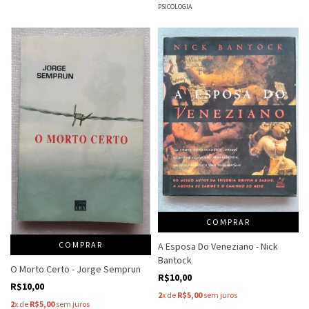
PSICOLOGIA
COMPRAR
COMPRAR
A Esposa Do Veneziano - Nick
Bantock
O Morto Certo - Jorge Semprun
R$10,00
R$10,00
2
x de
R$5,00
sem juros
2
x de
R$5,00
sem juros