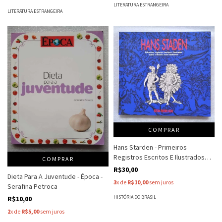
LITERATURA ESTRANGEIRA
LITERATURA ESTRANGEIRA
COMPRAR
Hans Starden - Primeiros
Registros Escritos E Ilustrados
COMPRAR
Sobre O Brasil E Seus Habitantes -
R$30,00
Dieta Para A Juventude - Época -
Hans Stade
3
x de
R$10,00
sem juros
Serafina Petroca
HISTÓRIA DO BRASIL
R$10,00
2
x de
R$5,00
sem juros