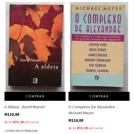
COMPRAR
COMPRAR
A Aldeia - David Mamet
O Complexo De Alexandre -
Michael Meyer
R$10,00
R$10,00
2
x de
R$5,00
sem juros
2
x de
R$5,00
sem juros
LITERATURA ESTRANGEIRA