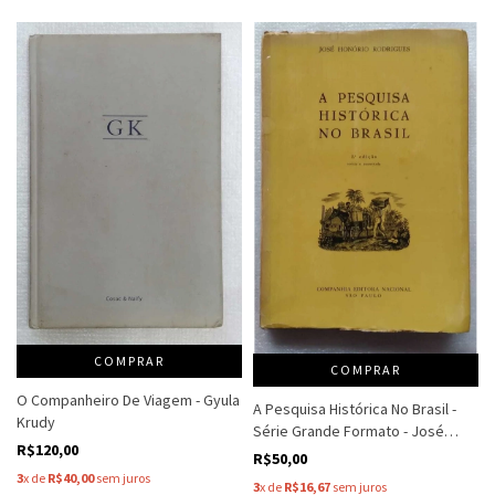
COMPRAR
COMPRAR
O Companheiro De Viagem - Gyula
A Pesquisa Histórica No Brasil -
Krudy
Série Grande Formato - José
R$120,00
Honório Rodrigues
R$50,00
3
x de
R$40,00
sem juros
3
x de
R$16,67
sem juros