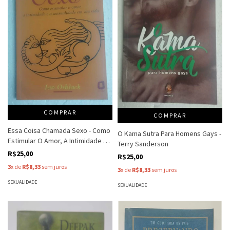
COMPRAR
COMPRAR
Essa Coisa Chamada Sexo - Como
O Kama Sutra Para Homens Gays -
Estimular O Amor, A Intimidade E A
Terry Sanderson
Sesualidade Em Sua Vida - Ian
R$25,00
R$25,00
Oshlack
3
x de
R$8,33
sem juros
3
x de
R$8,33
sem juros
SEXUALIDADE
SEXUALIDADE