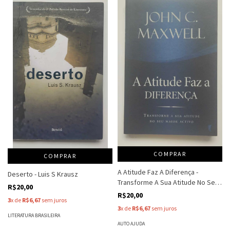
COMPRAR
COMPRAR
A Atitude Faz A Diferença -
Deserto - Luis S Krausz
Transforme A Sua Atitude No Seu
R$20,00
Maior Activo - John C Maxell
R$20,00
3
x de
R$6,67
sem juros
3
x de
R$6,67
sem juros
LITERATURA BRASILEIRA
AUTO AJUDA