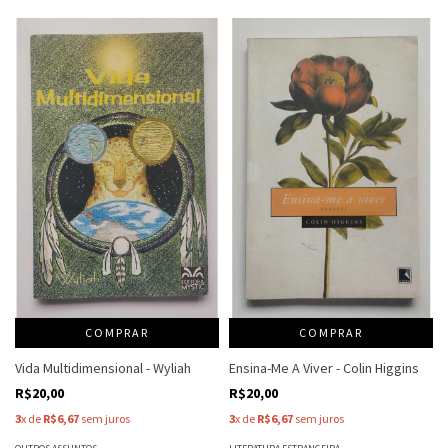
COMPRAR
COMPRAR
Vida Multidimensional - Wyliah
Ensina-Me A Viver - Colin Higgins
R$20,00
R$20,00
3
x de
R$6,67
sem juros
3
x de
R$6,67
sem juros