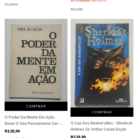
3
x de
R$6,67
sem juros
FILOSOFIA
RELIGIÃO
COMPRAR
COMPRAR
O Poder Da Mente Em Ação -
O Cao Dos Baskervilles - Shrelock
Deixe O Seu Pensamento Ser -
Holmes Sir Arthur Conan Doyle
Abel B E Silva
R$20,00
R$20,00