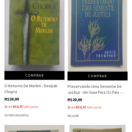
COMPRAR
COMPRAR
O Retorno De Merlim - Deepak
Preservando Uma Semente De
Chopra
Justiça - Um Guia Para Os Pais -
Joyce Thompson
R$20,00
R$20,00
3
x de
R$6,67
sem juros
3
x de
R$6,67
sem juros
OUTROS ASSUNTOS
RELIGIÃO