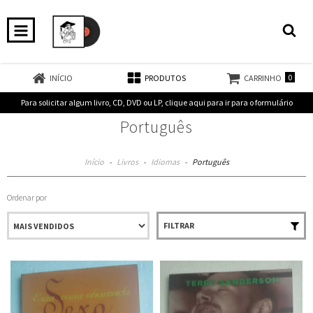
0
INÍCIO
PRODUTOS
CARRINHO
Para solicitar algum livro, CD, DVD ou LP, clique aqui para ir para o formulário
Português
Início
-
Livros
-
Idiomas
-
Português
Ordenar por
FILTRAR