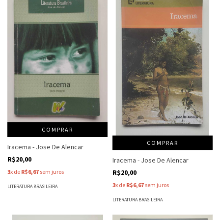
COMPRAR
COMPRAR
Iracema - Jose De Alencar
R$20,00
Iracema - Jose De Alencar
R$20,00
3
x de
R$6,67
sem juros
3
x de
R$6,67
sem juros
LITERATURA BRASILEIRA
LITERATURA BRASILEIRA