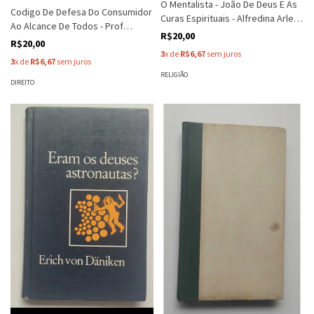
O Mentalista - João De Deus E As
Codigo De Defesa Do Consumidor
Curas Espirituais - Alfredina Arlete
Ao Alcance De Todos - Prof
Savaris
R$20,00
Castelo Branco
R$20,00
3
x de
R$6,67
sem juros
3
x de
R$6,67
sem juros
RELIGIÃO
DIREITO