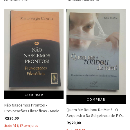
OUTROS ASSUNTOS
LITERATURA ESTRANGEIRA
COMPRAR
COMPRAR
Não Nascemos Prontos -
Quem Me Roubou De Mim? - O
Provocações Filosoficas - Mario
Sequestro Da Subjetividade E O
Sergio Cortellla
R$20,00
Desafio De Ser Pessoa - Fabio De
R$20,00
3
x de
R$6,67
sem juros
Melo