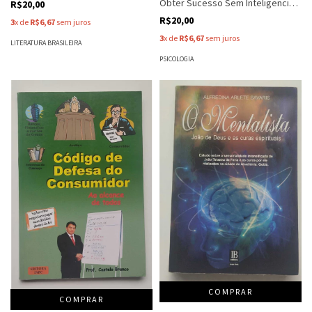
Obter Sucesso Sem Inteligencia
R$20,00
Emocional - Marilete V T Zampar
R$20,00
3
x de
R$6,67
sem juros
3
x de
R$6,67
sem juros
LITERATURA BRASILEIRA
PSICOLOGIA
COMPRAR
COMPRAR