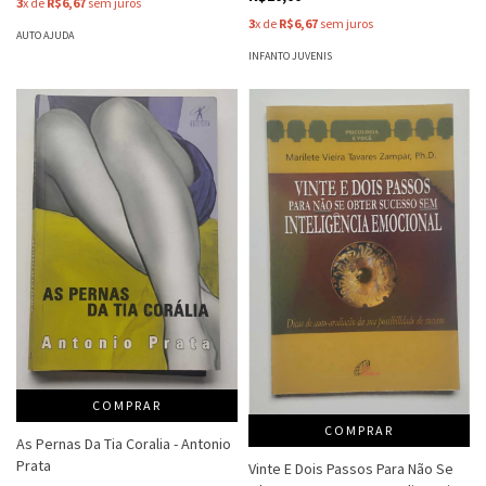
3
x de
R$6,67
sem juros
3
x de
R$6,67
sem juros
AUTO AJUDA
INFANTO JUVENIS
COMPRAR
COMPRAR
As Pernas Da Tia Coralia - Antonio
Prata
Vinte E Dois Passos Para Não Se