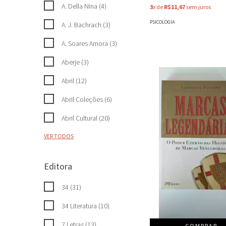
A. Della Nina (4)
3
x de
R$11,67
sem juros
PSICOLOGIA
A. J. Bachrach (3)
A. Soares Amora (3)
Aberje (3)
Abril (12)
Abril Coleções (6)
Abril Cultural (20)
VER TODOS
Editora
34 (31)
34 Literatura (10)
7 Letras (13)
COMPRAR