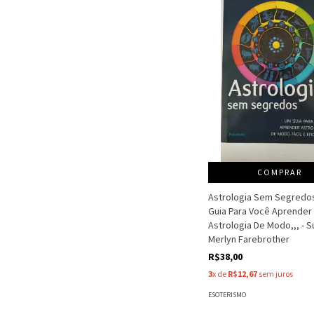
COMPRAR
Astrologia Sem Segredo
Guia Para Você Aprender
Astrologia De Modo,,, - S
Merlyn Farebrother
R$38,00
3
x de
R$12,67
sem juros
ESOTERISMO