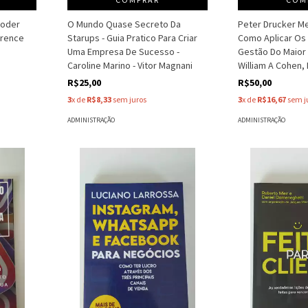
Poder
O Mundo Quase Secreto Da
Peter Drucker Me
urence
Starups - Guia Pratico Para Criar
Como Aplicar Os
Uma Empresa De Sucesso -
Gestão Do Maior 
Caroline Marino - Vitor Magnani
William A Cohen,
R$25,00
R$50,00
3
x de
R$8,33
sem juros
3
x de
R$16,67
sem j
ADMINISTRAÇÃO
ADMINISTRAÇÃO