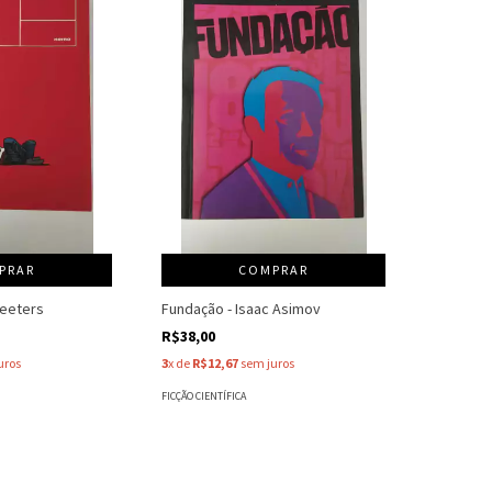
PRAR
COMPRAR
Peeters
Fundação - Isaac Asimov
R$38,00
uros
3
x de
R$12,67
sem juros
FICÇÃO CIENTÍFICA