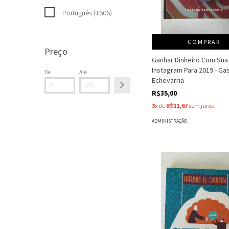
Português (1606)
COMPRAR
Preço
Ganhar Dinheiro Com Sua
Instagram Para 2019 - Ga
De
Até
Echevarria
R$35,00
3
x de
R$11,67
sem juros
ADMINISTRAÇÃO