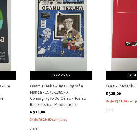
COMPRAR
COM
s - Um
Osamu Teuka - Uma Biografia
Oleg - Frederik 
Manga - 1975-1989 - A
R$35,00
ue
Consagração Do Gênio - Toshio
3
x de
R$11,67
sem j
Ban E Tezuka Productions
GIBIS
R$30,00
3
x de
R$10,00
sem juros
GIBIS