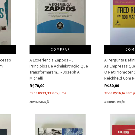
COMPRAR
COM
ucesso
A Experiencia Zappos - 5
A Pergunta Defini
Em
Principios De Administração Que
As Empresas Qu
Transformaram... - Joseph A
O Net Promoter 
Michelli
Reichheld Com 
R$70,00
R$50,00
3
x de
R$23,33
sem juros
3
x de
R$16,67
sem j
ADMINISTRAÇÃO
ADMINISTRAÇÃO