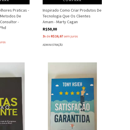
lhores Praticas -
Inspirado Como Criar Produtos De
 Metodos De
Tecnologia Que Os Clientes
Consultor -
Amam - Marty Cagan
 Phd
R$50,00
3
x de
R$16,67
sem juros
uros
ADMINISTRAÇÃO