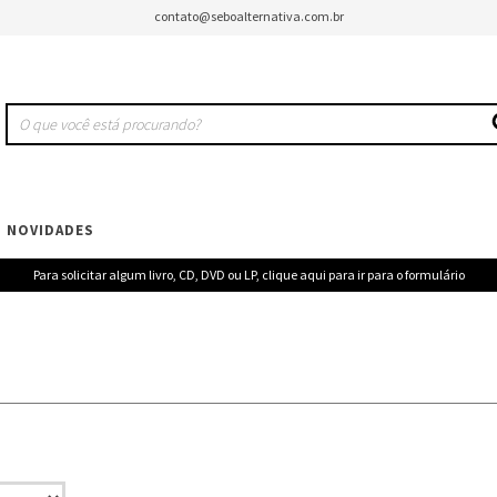
contato@seboalternativa.com.br
NOVIDADES
Para solicitar algum livro, CD, DVD ou LP, clique aqui para ir para o formulário