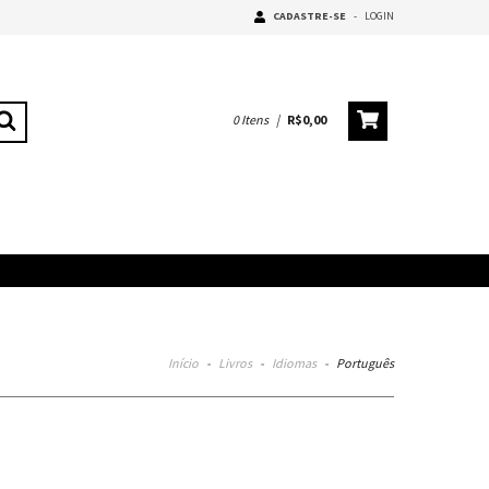
CADASTRE-SE
-
LOGIN
0
Itens
|
R$0,00
Início
-
Livros
-
Idiomas
-
Português