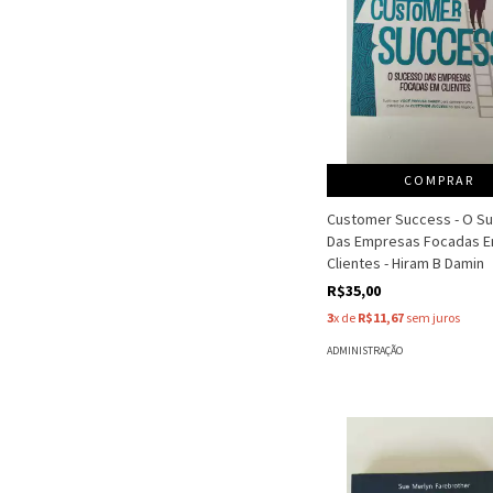
COMPRAR
Customer Success - O S
Das Empresas Focadas 
Clientes - Hiram B Damin
R$35,00
3
x de
R$11,67
sem juros
ADMINISTRAÇÃO