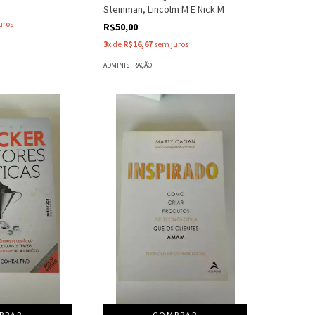
Steinman, Lincolm M E Nick M
uros
R$50,00
3
x de
R$16,67
sem juros
ADMINISTRAÇÃO
PRAR
COMPRAR