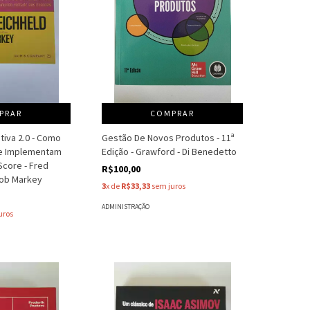
PRAR
COMPRAR
tiva 2.0 - Como
Gestão De Novos Produtos - 11ª
e Implementam
Edição - Grawford - Di Benedetto
Score - Fred
R$100,00
Rob Markey
3
x de
R$33,33
sem juros
ADMINISTRAÇÃO
uros