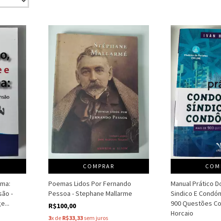
COMPRAR
COM
oma:
Poemas Lidos Por Fernando
Manual Prático D
ão -
Pessoa - Stephane Mallarme
Sindico E Condóm
e...
900 Questões Co
R$100,00
Horcaio
3
x de
R$33,33
sem juros