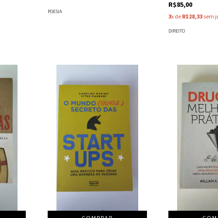
R$85,00
POESIA
3
x de
R$28,33
sem j
DIREITO
COMPRAR
COM