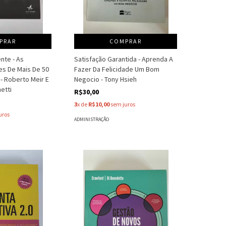
PRAR
COMPRAR
ente - As
Satisfação Garantida - Aprenda A
es De Mais De 50
Fazer Da Felicidade Um Bom
- Roberto Meir E
Negocio - Tony Hsieh
etti
R$30,00
3
x de
R$10,00
sem juros
uros
ADMINISTRAÇÃO