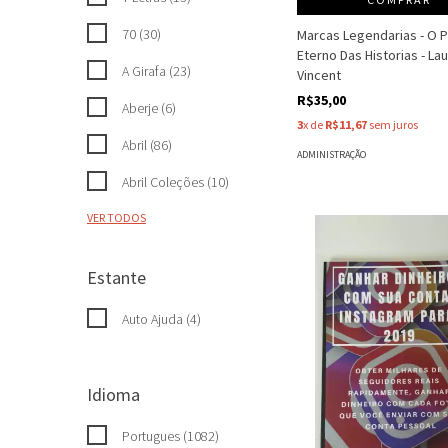
70 (30)
Marcas Legendarias - O 
Eterno Das Historias - La
A Girafa (23)
Vincent
R$35,00
Aberje (6)
3
x de
R$11,67
sem juros
Abril (86)
ADMINISTRAÇÃO
Abril Coleções (10)
VER TODOS
Estante
Auto Ajuda (4)
Idioma
Portugues (1082)