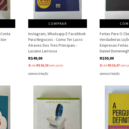
COMPRAR
COM
 Conta
Instagram, Whatsapp E Facebbok
Feitas Para O Cli
ston
Para Negocios - Como Ter Lucro
Verdadeiras Liçõ
Atraves Dos Tres Principais -
Empresas Feitas 
Luciano Larrossa
Daniel Domenegh
R$49,00
R$50,00
3
x de
R$16,33
sem juros
3
x de
R$16,67
sem j
ADMINISTRAÇÃO
ADMINISTRAÇÃO