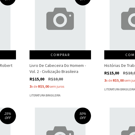
COMPRAR
COM
 Robert
Livro De Cabeceira Do Homem -
Histórias De Tra
Vol. 2 - Civilização Brasileira
R$15,00
R$10,
R$15,00
R$10,00
3
x de
R$5,00
sem ju
3
x de
R$5,00
sem juros
LITERATURA BRASILEIR
LITERATURA BRASILEIRA
25
%
50
%
OFF
OFF