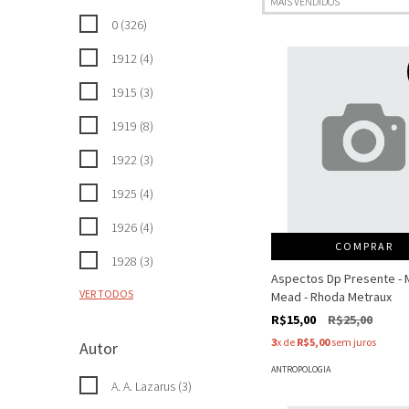
0 (326)
1912 (4)
1915 (3)
1919 (8)
1922 (3)
1925 (4)
1926 (4)
COMPRAR
1928 (3)
Aspectos Dp Presente - 
VER TODOS
Mead - Rhoda Metraux
R$15,00
R$25,00
3
x de
R$5,00
sem juros
Autor
ANTROPOLOGIA
A. A. Lazarus (3)