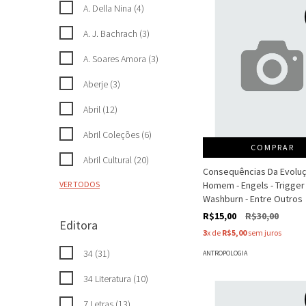
A. Della Nina (4)
A. J. Bachrach (3)
A. Soares Amora (3)
Aberje (3)
Abril (12)
Abril Coleções (6)
COMPRAR
Abril Cultural (20)
Consequências Da Evolu
Homem - Engels - Trigger 
VER TODOS
Washburn - Entre Outros
R$15,00
R$30,00
Editora
3
x de
R$5,00
sem juros
34 (31)
ANTROPOLOGIA
34 Literatura (10)
7 Letras (13)