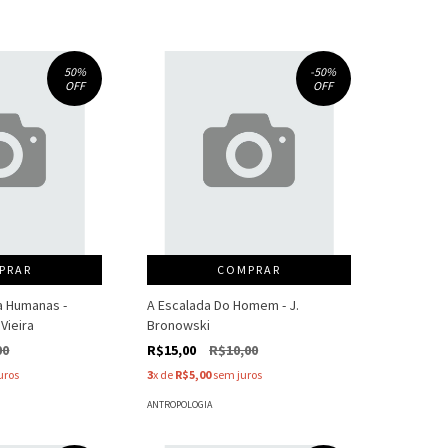
50
%
-50
%
OFF
OFF
PRAR
COMPRAR
ia Humanas -
A Escalada Do Homem - J.
Vieira
Bronowski
00
R$15,00
R$10,00
uros
3
x de
R$5,00
sem juros
ANTROPOLOGIA