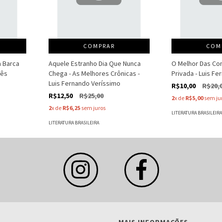
COMPRAR
COM
a Barca
Aquele Estranho Dia Que Nunca
O Melhor Das Co
nês
Chega - As Melhores Crônicas -
Privada - Luis F
Luis Fernando Veríssimo
R$10,00
R$20,
R$12,50
R$25,00
2
x de
R$5,00
sem ju
2
x de
R$6,25
sem juros
LITERATURA BRASILEIR
LITERATURA BRASILEIRA