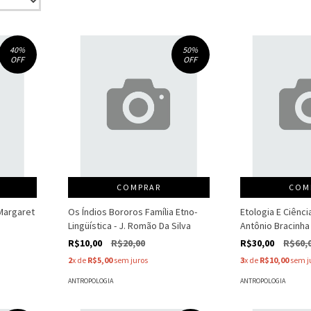
40
%
50
%
OFF
OFF
COMPRAR
COM
Margaret
Os Índios Bororos Família Etno-
Etologia E Ciênc
Lingüística - J. Romão Da Silva
Antônio Bracinha 
R$10,00
R$20,00
R$30,00
R$60,
2
x de
R$5,00
sem juros
3
x de
R$10,00
sem j
ANTROPOLOGIA
ANTROPOLOGIA