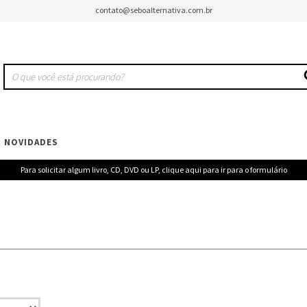
contato@seboalternativa.com.br
NOVIDADES
Para solicitar algum livro, CD, DVD ou LP, clique aqui para ir para o formulário