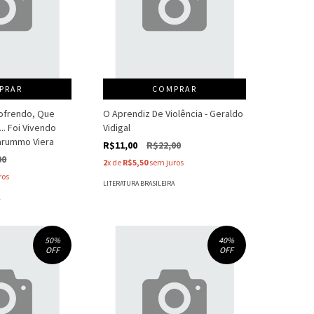
PRAR
COMPRAR
Sofrendo, Que
O Aprendiz De Violência - Geraldo
... Foi Vivendo
Vidigal
narummo Viera
R$11,00
R$22,00
00
2
x de
R$5,50
sem juros
ros
LITERATURA BRASILEIRA
A
50
%
40
%
OFF
OFF