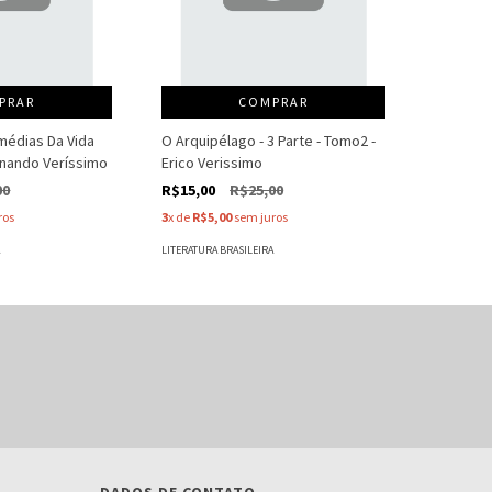
PRAR
COMPRAR
médias Da Vida
O Arquipélago - 3 Parte - Tomo2 -
ernando Veríssimo
Erico Verissimo
00
R$15,00
R$25,00
ros
3
x de
R$5,00
sem juros
A
LITERATURA BRASILEIRA