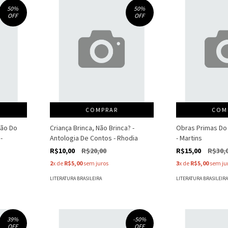
50
%
50
%
OFF
OFF
COMPRAR
COM
ção Do
Criança Brinca, Não Brinca? -
Obras Primas Do 
-
Antologia De Contos - Rhodia
- Martins
R$10,00
R$20,00
R$15,00
R$30,
2
x de
R$5,00
sem juros
3
x de
R$5,00
sem ju
LITERATURA BRASILEIRA
LITERATURA BRASILEIR
39
%
-50
%
OFF
OFF