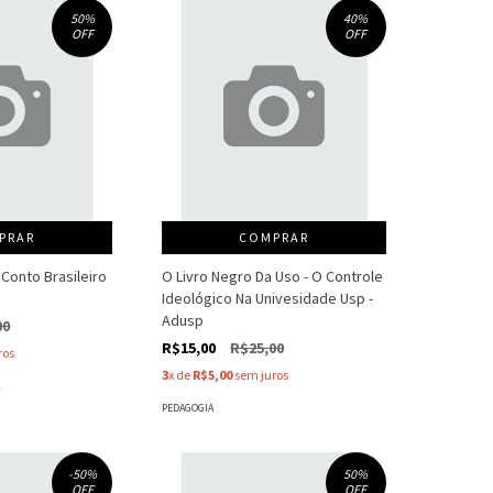
50
%
40
%
OFF
OFF
PRAR
COMPRAR
Conto Brasileiro
O Livro Negro Da Uso - O Controle
Ideológico Na Univesidade Usp -
Adusp
00
R$15,00
R$25,00
ros
3
x de
R$5,00
sem juros
A
PEDAGOGIA
-50
%
50
%
OFF
OFF