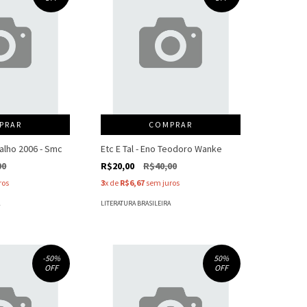
PRAR
COMPRAR
balho 2006 - Smc
Etc E Tal - Eno Teodoro Wanke
00
R$20,00
R$40,00
ros
3
x de
R$6,67
sem juros
A
LITERATURA BRASILEIRA
-50
%
50
%
OFF
OFF