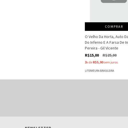
COMPRAR
O Velho Da Horta, Auto D
Do Inferno E A Farsa De I
Pereira - Gil Vicente
R$15,00
R$25,00
3
x de
R$5,00
sem juros
LITERATURA BRASILEIRA