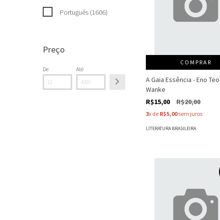
Português (1606)
Preço
COMPRAR
De
Até
A Gaia Essência - Eno Te
Wanke
R$15,00
R$20,00
3
x de
R$5,00
sem juros
LITERATURA BRASILEIRA