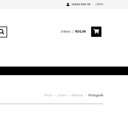
CADASTRE-SE
-
LOGIN
0
Itens
|
R$0,00
Início
-
Livros
-
Idiomas
-
Português