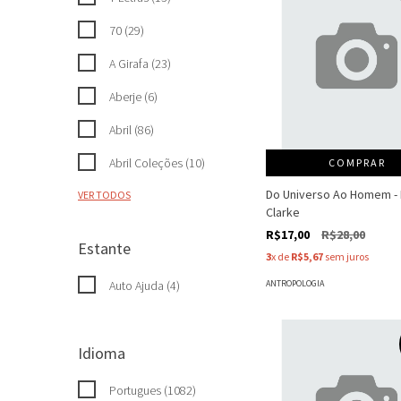
70 (29)
A Girafa (23)
Aberje (6)
Abril (86)
Abril Coleções (10)
COMPRAR
Do Universo Ao Homem -
VER TODOS
Clarke
R$17,00
R$28,00
Estante
3
x de
R$5,67
sem juros
ANTROPOLOGIA
Auto Ajuda (4)
Idioma
Portugues (1082)