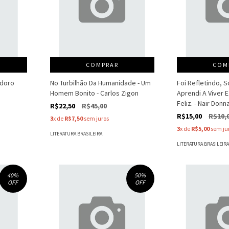
COMPRAR
COM
odoro
No Turbilhão Da Humanidade - Um
Foi Refletindo, 
Homem Bonito - Carlos Zigon
Aprendi A Viver E
Feliz. - Nair Don
R$22,50
R$45,00
R$15,00
R$10,
3
x de
R$7,50
sem juros
3
x de
R$5,00
sem ju
LITERATURA BRASILEIRA
LITERATURA BRASILEIR
40
%
50
%
OFF
OFF