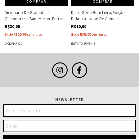
COMPRAR
COMPRAR
Dicionário De Gramática -
Dica - Série Bom Livro/Edição
Giacomozzi - San- Martin- Entre
Didática - José De Alencar
Outros
R$30,00
R$10,00
3
x de
R$10,00
sem juros
2
x de
R$5,00
sem juros
DICIONÁRIOS
INFANTO JUVENIS
NEWSLETTER