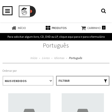
0
INÍCIO
PRODUTOS
CARRINHO
Para solicitar algum livro, CD, DVD ou LP, clique aqui para ir para o formulário
Português
Início
-
Livros
-
Idiomas
-
Português
Ordenar por
FILTRAR