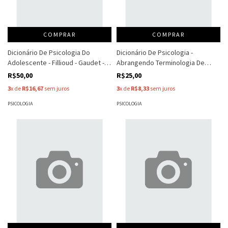
COMPRAR
COMPRAR
Dicionário De Psicologia Do
Dicionário De Psicologia -
Adolescente - Fillioud - Gaudet -
Abrangendo Terminologia De
Entre Outros
Ciências - E. Dorin
R$50,00
R$25,00
3
x de
R$16,67
sem juros
3
x de
R$8,33
sem juros
PSICOLOGIA
PSICOLOGIA