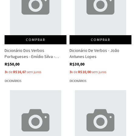
COMPRAR
COMPRAR
Dicionário Dos Verbos
Dicionário De Verbos - João
Portugueses - Emídio Silva -
Antunes Lopes
António Tavares
R$50,00
R$30,00
3
x de
R$16,67
sem juros
3
x de
R$10,00
sem juros
DICIONÁRIOS
DICIONÁRIOS