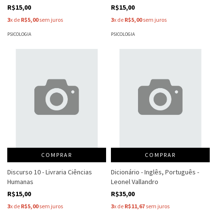
Krantzler
R$15,00
R$15,00
3
x de
R$5,00
sem juros
3
x de
R$5,00
sem juros
PSICOLOGIA
PSICOLOGIA
COMPRAR
COMPRAR
Discurso 10 - Livraria Ciências
Dicionário - Inglês, Português -
Humanas
Leonel Vallandro
R$15,00
R$35,00
3
x de
R$5,00
sem juros
3
x de
R$11,67
sem juros