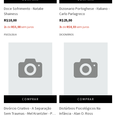
Doce Sofrimento - Natalie
Dizionario Portoghese - Italiano -
Shainess
Carlo Parlagreco
R$10,00
R$25,00
2
x de
R$5,00
sem juros
3
x de
R$8,33
sem juros
PSICOLOGIA
DICIONÁRIOS
COMPRAR
COMPRAR
Divórcio Criativo - A Separação
Distúrbios Psicológicos Na
Sem Traumas - Mel Krantzler - Pat
Infância - Alan O. Ross