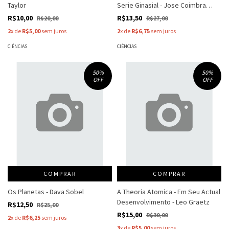
Taylor
Serie Ginasial - Jose Coimbra
Duarte
R$10,00
R$13,50
R$20,00
R$27,00
2
x de
R$5,00
sem juros
2
x de
R$6,75
sem juros
CIÊNCIAS
CIÊNCIAS
50
%
50
%
OFF
OFF
COMPRAR
COMPRAR
Os Planetas - Dava Sobel
A Theoria Atomica - Em Seu Actual
Desenvolvimento - Leo Graetz
R$12,50
R$25,00
R$15,00
R$30,00
2
x de
R$6,25
sem juros
3
x de
R$5,00
sem juros