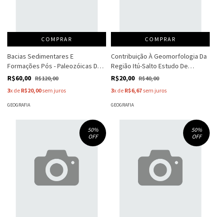
COMPRAR
COMPRAR
Bacias Sedimentares E
Contribuição À Geomorfologia Da
Formações Pós - Paleozóicas Do
Região Itú-Salto Estudo De
Brasil - I. M. Brito
Formações - May Christina
R$60,00
R$20,00
R$120,00
R$40,00
Modenesi
3
x de
R$20,00
sem juros
3
x de
R$6,67
sem juros
GEOGRAFIA
GEOGRAFIA
50
%
50
%
OFF
OFF