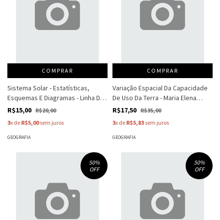
COMPRAR
COMPRAR
Sistema Solar - Estatísticas,
Variação Espacial Da Capacidade
Esquemas E Diagramas - Linha Do
De Uso Da Terra - Maria Elena
Tempo - Steve Parker
Ramos Simielli
R$15,00
R$17,50
R$20,00
R$35,00
3
x de
R$5,00
sem juros
3
x de
R$5,83
sem juros
GEOGRAFIA
GEOGRAFIA
50
%
50
%
OFF
OFF