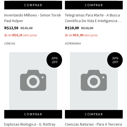
COMPRAR
COMPRAR
Inventando Milhoes - Simon Torok
Telegramas Para Marte - A Busca
Paul Holper
Cientifica De Vida E Inteligencia -
Eduardo Dorneles Barcelos
R$12,50
R$10,00
R$25,00
R$20,00
2
x de
R$6,25
sem juros
2
x de
R$5,00
sem juros
CIÊNCIAS
ASTRONOMIA
50
%
50
%
OFF
OFF
COMPRAR
COMPRAR
Explosao Biologica - G. Rattray
Ciencias Naturais - Para A Terceira