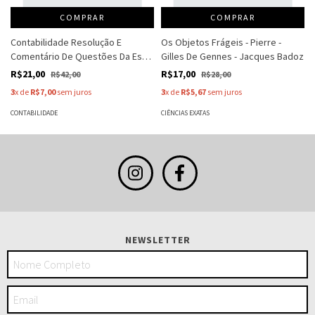
COMPRAR
COMPRAR
Contabilidade Resolução E
Os Objetos Frágeis - Pierre -
Comentário De Questões Da Esaf
Gilles De Gennes - Jacques Badoz
- Luiz Eduardo Santos
R$21,00
R$17,00
R$42,00
R$28,00
3
x de
R$7,00
sem juros
3
x de
R$5,67
sem juros
CONTABILIDADE
CIÊNCIAS EXATAS
NEWSLETTER