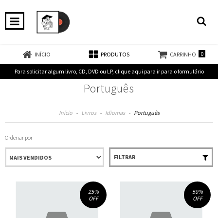
0
INÍCIO
PRODUTOS
CARRINHO
Para solicitar algum livro, CD, DVD ou LP, clique aqui para ir para o formulário
Português
Início
-
Livros
-
Idiomas
-
Português
Ordenar por
FILTRAR
25
%
50
%
OFF
OFF