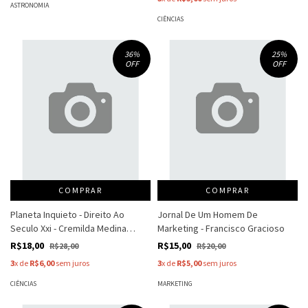
ASTRONOMIA
CIÊNCIAS
36
%
25
%
OFF
OFF
COMPRAR
COMPRAR
Planeta Inquieto - Direito Ao
Jornal De Um Homem De
Seculo Xxi - Cremilda Medina
Marketing - Francisco Gracioso
Milton Greco
R$18,00
R$15,00
R$28,00
R$20,00
3
x de
R$6,00
sem juros
3
x de
R$5,00
sem juros
CIÊNCIAS
MARKETING