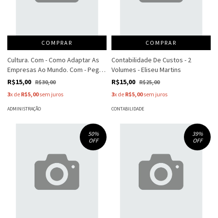
COMPRAR
COMPRAR
Cultura. Com - Como Adaptar As
Contabilidade De Custos - 2
Empresas Ao Mundo. Com - Peg
Volumes - Eliseu Martins
Neuhauser - Ray Bender - Kirk
R$15,00
R$15,00
R$30,00
R$25,00
Stromberg
3
x de
R$5,00
sem juros
3
x de
R$5,00
sem juros
ADMINISTRAÇÃO
CONTABILIDADE
50
%
39
%
OFF
OFF