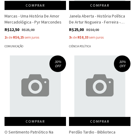
COMPRAR
COMPRAR
Marcas - Uma História De Amor
Janela Aberta - História Política
Mercadológica - Pyr Marcondes
De Artur Nogueira - Ferreira -
Ferreira
R$12,50
R$25,00
R$25,00
R$50,00
2
x de
R$6,25
sem juros
3
x de
R$8,33
sem juros
COMUNICAÇÃO
CIÊNCIA POLÍTICA
30
%
30
%
OFF
OFF
COMPRAR
COMPRAR
O Sentimento Patriótico Na
Perdão Tardio - Biblioteca