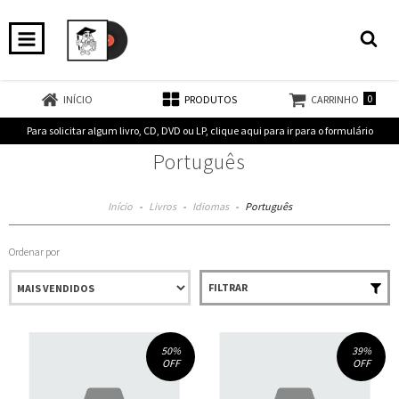
0
INÍCIO
PRODUTOS
CARRINHO
Para solicitar algum livro, CD, DVD ou LP, clique aqui para ir para o formulário
Português
Início
-
Livros
-
Idiomas
-
Português
Ordenar por
FILTRAR
50
%
39
%
OFF
OFF