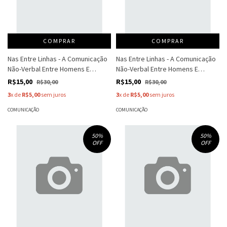
COMPRAR
COMPRAR
Nas Entre Linhas - A Comunicação
Nas Entre Linhas - A Comunicação
Não-Verbal Entre Homens E
Não-Verbal Entre Homens E
Mulheres - Nelson - Golant
Mulheres - Nelson - Golant
R$15,00
R$15,00
R$30,00
R$30,00
3
x de
R$5,00
sem juros
3
x de
R$5,00
sem juros
COMUNICAÇÃO
COMUNICAÇÃO
50
%
50
%
OFF
OFF