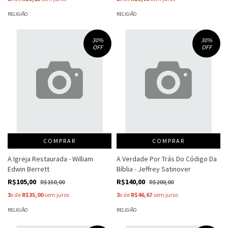
RELIGIÃO
RELIGIÃO
30
%
30
%
OFF
OFF
COMPRAR
COMPRAR
A Igreja Restaurada - William
A Verdade Por Trás Do Código Da
Edwin Berrett
Bíblia - Jeffrey Satinover
R$105,00
R$140,00
R$150,00
R$200,00
3
x de
R$35,00
sem juros
3
x de
R$46,67
sem juros
RELIGIÃO
RELIGIÃO