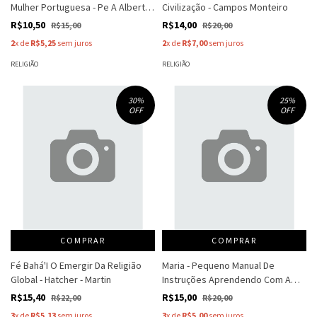
Mulher Portuguesa - Pe A Alberto
Civilização - Campos Monteiro
Gonçalves
R$10,50
R$14,00
R$15,00
R$20,00
2
x de
R$5,25
sem juros
2
x de
R$7,00
sem juros
RELIGIÃO
RELIGIÃO
30
%
25
%
OFF
OFF
COMPRAR
COMPRAR
Fé Bahá'I O Emergir Da Religião
Maria - Pequeno Manual De
Global - Hatcher - Martin
Instruções Aprendendo Com A
Mãe Santísssima - Eileen Elias
R$15,40
R$15,00
R$22,00
R$20,00
Freeman
3
x de
R$5,13
sem juros
3
x de
R$5,00
sem juros