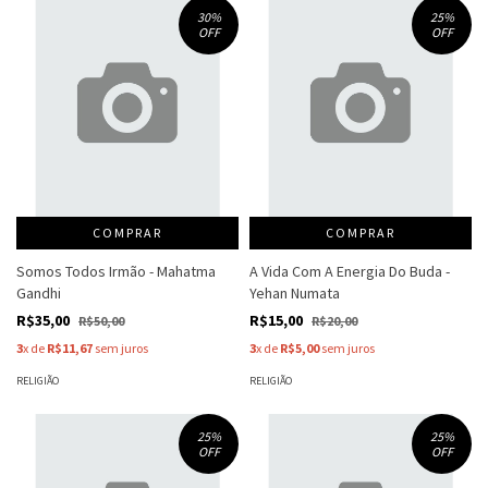
30
%
25
%
OFF
OFF
COMPRAR
COMPRAR
Somos Todos Irmão - Mahatma
A Vida Com A Energia Do Buda -
Gandhi
Yehan Numata
R$35,00
R$15,00
R$50,00
R$20,00
3
x de
R$11,67
sem juros
3
x de
R$5,00
sem juros
RELIGIÃO
RELIGIÃO
25
%
25
%
OFF
OFF