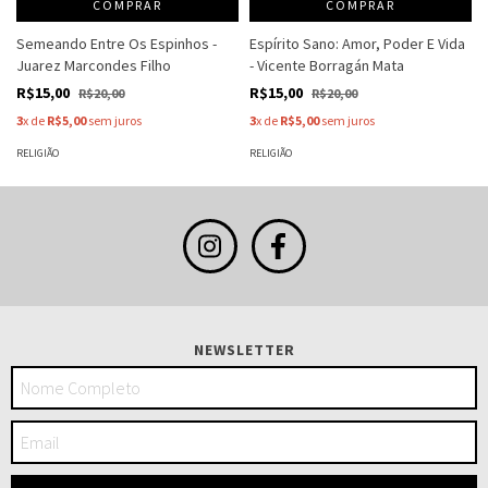
COMPRAR
COMPRAR
Semeando Entre Os Espinhos -
Espírito Sano: Amor, Poder E Vida
Juarez Marcondes Filho
- Vicente Borragán Mata
R$15,00
R$15,00
R$20,00
R$20,00
3
x de
R$5,00
sem juros
3
x de
R$5,00
sem juros
RELIGIÃO
RELIGIÃO
NEWSLETTER