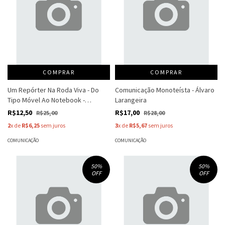
COMPRAR
COMPRAR
Um Repórter Na Roda Viva - Do
Comunicação Monoteísta - Álvaro
Tipo Móvel Ao Notebook -
Larangeira
Cassiano Arruda Câmara
R$12,50
R$17,00
R$25,00
R$28,00
2
x de
R$6,25
sem juros
3
x de
R$5,67
sem juros
COMUNICAÇÃO
COMUNICAÇÃO
50
%
50
%
OFF
OFF