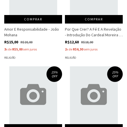
COMPRAR
COMPRAR
Amor E Responsabilidade - João
Por Que Crer? A Fé E A Revelação
Mohana
- Introdução Do Cardeal Moreira -
Luiz José De Mesquita
R$15,00
R$12,60
R$20,00
R$18,00
3
x de
R$5,00
sem juros
2
x de
R$6,30
sem juros
RELIGIÃO
RELIGIÃO
25
%
25
%
OFF
OFF