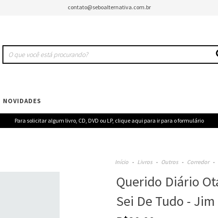
contato@seboalternativa.com.br
NOVIDADES
Para solicitar algum livro, CD, DVD ou LP, clique aqui para ir para o formulário
Início
-
Livros
-
Outros
-
Corredor
-
Querido Diário Ot
Sei De Tudo - Jim