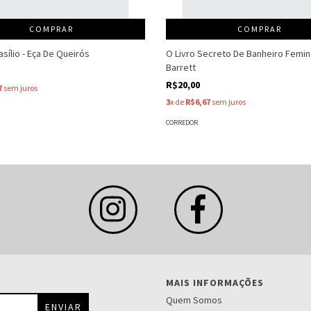
COMPRAR
COMPRAR
sílio - Eça De Queirós
O Livro Secreto De Banheiro Femin
Barrett
R$20,00
7
sem juros
3
x de
R$6,67
sem juros
CORREDOR
MAIS INFORMAÇÕES
Quem Somos