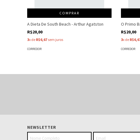
COMPRAR
A Dieta De South Beach - Arthur Agatston
O Primo Ba
R$20,00
R$20,00
3
x de
R$6,67
sem juros
3
x de
R$6,6
CORREDOR
CORREDOR
NEWSLETTER