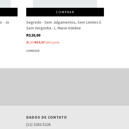
COMPRAR
o - Jo
Segredo - Sem Julgamentos, Sem Limites E
O Prazer D
Sem Vergonha - L. Marie Adeline
R$20,00
R$20,00
3
x de
R$6,
3
x de
R$6,67
sem juros
CORREDOR
CORREDOR
DADOS DE CONTATO
(11) 3262-5228