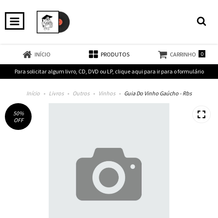
0
INÍCIO
PRODUTOS
CARRINHO
Para solicitar algum livro, CD, DVD ou LP, clique aqui para ir para o formulário
Início
-
Livros
-
Outros
-
Vinhos
-
Guia Do Vinho Gaúcho - Rbs
50
%
OFF