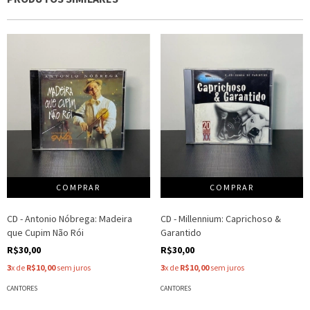
CD - Antonio Nóbrega: Madeira
CD - Millennium: Caprichoso &
que Cupim Não Rói
Garantido
R$30,00
R$30,00
3
x de
R$10,00
sem juros
3
x de
R$10,00
sem juros
CANTORES
CANTORES