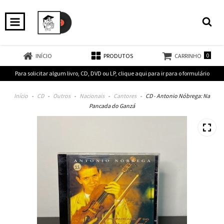
0
INÍCIO
PRODUTOS
CARRINHO
Para solicitar algum livro, CD, DVD ou LP, clique aqui para ir para o formulário
Início
-
CD
-
Outros
-
Nacionais
-
Cantores
-
CD - Antonio Nóbrega: Na
Pancada do Ganzá