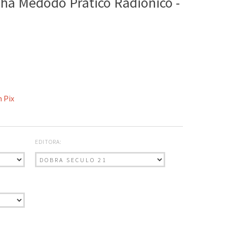
a Médodo Prático Radiônico -
 Pix
EDITORA: