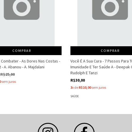
COMPRAR
COMPRAR
E Combater - As Dores Nas Costas -
Você É A Sua Cura - 7 Passos Para T
 - A. Abanou - A. Majdalani
Imunidade E Ter Saúde A - Deepak 
Rudolph E Tanzi
R$25,00
R$30,00
0
sem juros
3
x de
R$10,00
sem juros
SAÚDE