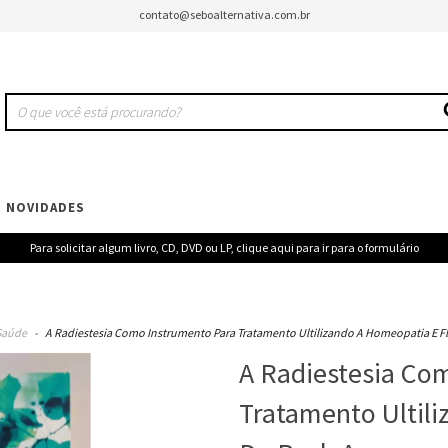
contato@seboalternativa.com.br
NOVIDADES
Para solicitar algum livro, CD, DVD ou LP, clique aqui para ir para o formulário
Saúde
-
A Radiestesia Como Instrumento Para Tratamento Ultilizando A Homeopatia E F
A Radiestesia Co
Tratamento Ultili