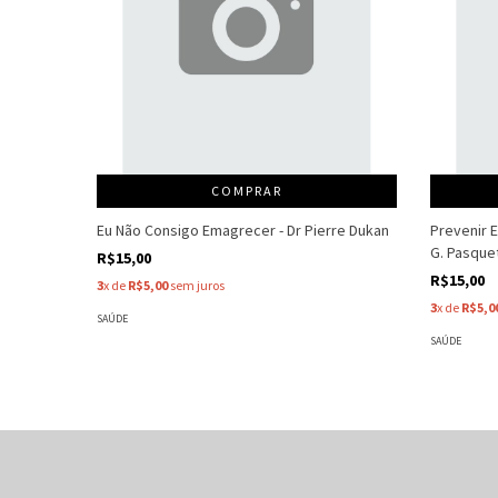
COMPRAR
Eu Não Consigo Emagrecer - Dr Pierre Dukan
Prevenir 
G. Pasquet
R$15,00
R$15,00
3
x de
R$5,00
sem juros
3
x de
R$5,0
SAÚDE
SAÚDE