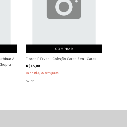
COMPRAR
urbinar A
Flores E Ervas - Coleção Caras Zen - Caras
The Juice
Chopra -
From The 
R$15,00
R$25,00
3
x de
R$5,00
sem juros
3
x de
R$8,
SAÚDE
SAÚDE