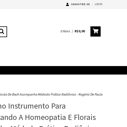
CADASTRE-SE
-
LOGIN
0
Itens
|
R$0,00
lorais De Bach Acompanha Médodo Prático Radiônico - Rogério De Paula
mo Instrumento Para
zando A Homeopatia E Florais