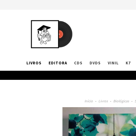
LIVROS
EDITORA
CDS
DVDS
VINIL
K7
Início
-
Livros
-
Biológicas
-