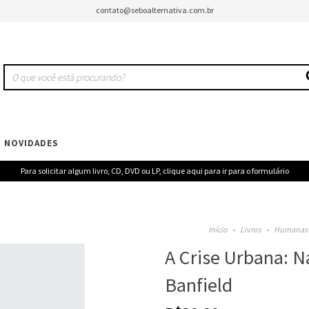
contato@seboalternativa.com.br
NOVIDADES
Para solicitar algum livro, CD, DVD ou LP, clique aqui para ir para o formulário
Início
-
Livros
-
Humanas
A Crise Urbana: N
Banfield