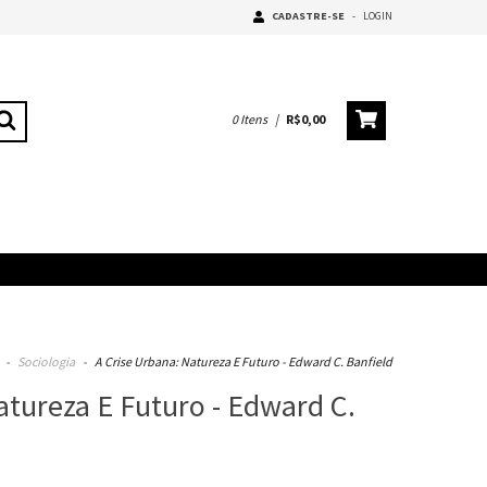
CADASTRE-SE
-
LOGIN
0
Itens
|
R$0,00
-
Sociologia
-
A Crise Urbana: Natureza E Futuro - Edward C. Banfield
atureza E Futuro - Edward C.