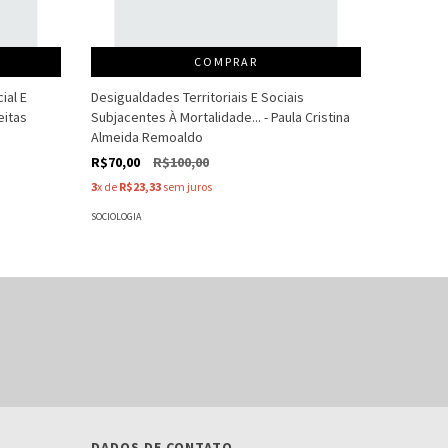
COMPRAR
ial E
Desigualdades Territoriais E Sociais
O Dilema 
eitas
Subjacentes À Mortalidade... - Paula Cristina
V. Violant
Almeida Remoaldo
R$15,00
R$70,00
R$100,00
3
x de
R$5,
3
x de
R$23,33
sem juros
SOCIOLOGIA
SOCIOLOGIA
DADOS DE CONTATO