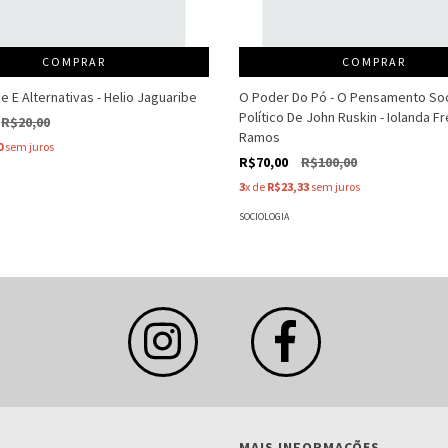
COMPRAR
COMPRAR
ise E Alternativas - Helio Jaguaribe
O Poder Do Pó - O Pensamento Soc
Político De John Ruskin - Iolanda Fr
R$20,00
Ramos
0
sem juros
R$70,00
R$100,00
3
x de
R$23,33
sem juros
SOCIOLOGIA
MAIS INFORMAÇÕES