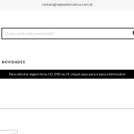
contato@seboalternativa.com.br
NOVIDADES
Para solicitar algum livro, CD, DVD ou LP, clique aqui para ir para o formulário