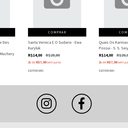
COMPRAR
COM
e Des
Santa Vernica E O Sudario - Ewa
Quais Os Karma
Kuryluk
Possui - S. S. Se
 Muchery
R$14,00
R$20,00
R$14,00
R$20,
2
x de
R$7,00
sem juros
2
x de
R$7,00
sem ju
ESOTERISMO
ESOTERISMO