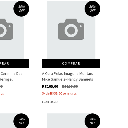
30
%
30
%
OFF
OFF
PRAR
COMPRAR
 Cerimnia Das
A Cura Pelas Imagens Mentais -
Herrigel
Mike Samuels- Nancy Samuels
00
R$105,00
R$150,00
ros
3
x de
R$35,00
sem juros
ESOTERISMO
30
%
30
%
OFF
OFF