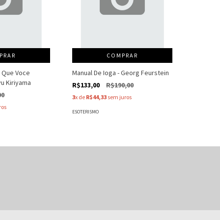
PRAR
COMPRAR
s Que Voce
Manual De Ioga - Georg Feurstein
iyu Kiriyama
R$133,00
R$190,00
00
3
x de
R$44,33
sem juros
ros
ESOTERISMO