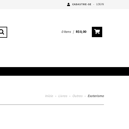
CADASTRE-SE
-
LOGIN
0
Itens
|
R$0,00
Início
-
Livros
-
Outros
-
Esoterismo