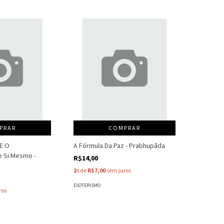
PRAR
COMPRAR
 E O
A Fórmula Da Paz - Prabhupãda
 Si Mesmo -
R$14,00
2
x de
R$7,00
sem juros
ESOTERISMO
ros