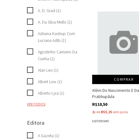
A. D. Grad (1)
A. Da Silva Mello (1)
Adriana Kastrup Com
Luciana Adib (1)
Agostinho Carneiro Da
Cunha (1)
Alan Leo (1)
COMPRAR
Albert Low (1)
Além Do Nascimento E Da
Alberto Lyra (1)
Prabhupãda
R$10,50
VER TODOS
2
x de
R$5,25
sem juros
ESOTERISMO
Editora
A Gazeta (1)