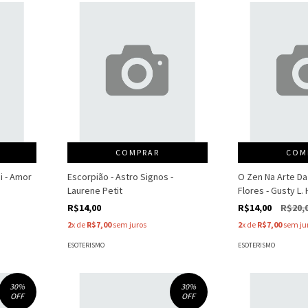
COMPRAR
COM
i - Amor
Escorpião - Astro Signos -
O Zen Na Arte Da
Laurene Petit
Flores - Gusty L. 
R$14,00
R$14,00
R$20,
2
x de
R$7,00
sem juros
2
x de
R$7,00
sem ju
ESOTERISMO
ESOTERISMO
30
%
30
%
OFF
OFF