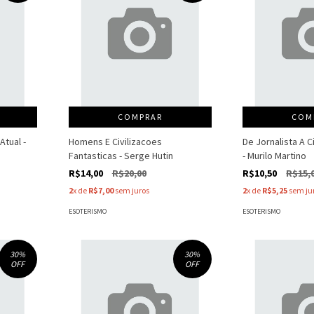
COMPRAR
COM
Atual -
Homens E Civilizacoes
De Jornalista A 
Fantasticas - Serge Hutin
- Murilo Martino
R$14,00
R$20,00
R$10,50
R$15,
2
x de
R$7,00
sem juros
2
x de
R$5,25
sem ju
ESOTERISMO
ESOTERISMO
30
%
30
%
OFF
OFF