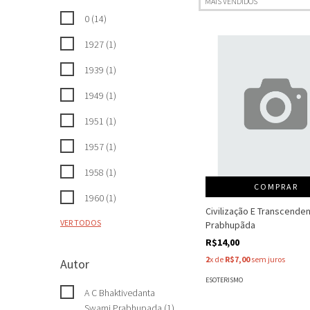
0 (14)
1927 (1)
1939 (1)
1949 (1)
1951 (1)
1957 (1)
1958 (1)
COMPRAR
1960 (1)
Civilização E Transcenden
VER TODOS
Prabhupãda
R$14,00
2
x de
R$7,00
sem juros
Autor
ESOTERISMO
A C Bhaktivedanta
Swami Prabhupada (1)