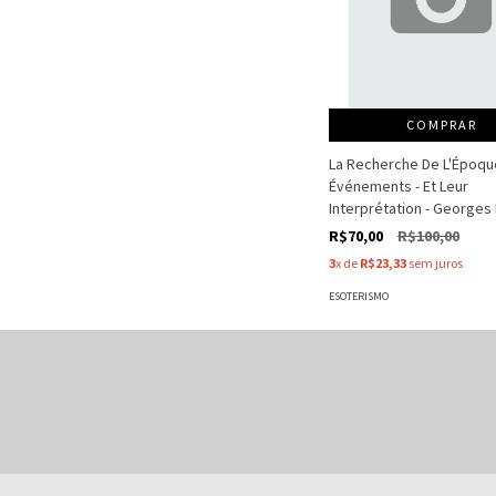
COMPRAR
La Recherche De L'Époqu
Événements - Et Leur
Interprétation - Georges
R$70,00
R$100,00
3
x de
R$23,33
sem juros
ESOTERISMO