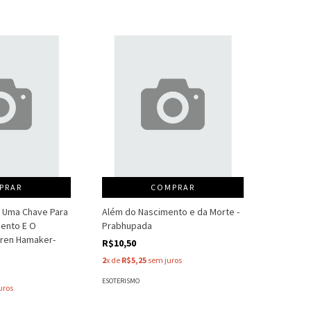
PRAR
COMPRAR
- Uma Chave Para
Além do Nascimento e da Morte -
ento E O
Prabhupada
aren Hamaker-
R$10,50
2
x de
R$5,25
sem juros
ESOTERISMO
uros