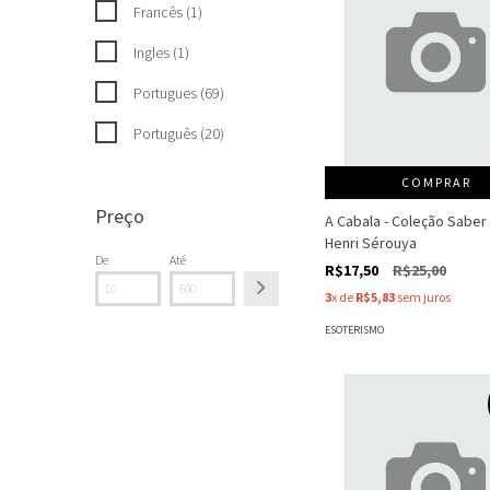
Francês (1)
Ingles (1)
Portugues (69)
Português (20)
COMPRAR
Preço
A Cabala - Coleção Saber 
Henri Sérouya
De
Até
R$17,50
R$25,00
3
x de
R$5,83
sem juros
ESOTERISMO