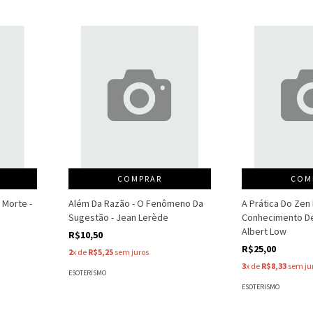
COMPRAR
COM
 Morte -
Além Da Razão - O Fenômeno Da
A Prática Do Zen
Sugestão - Jean Lerède
Conhecimento De
Albert Low
R$10,50
R$25,00
2
x de
R$5,25
sem juros
3
x de
R$8,33
sem ju
ESOTERISMO
ESOTERISMO