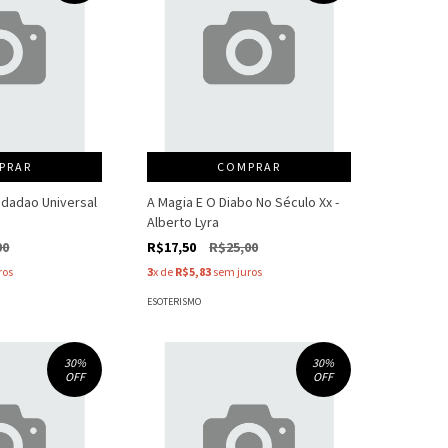
PRAR
COMPRAR
Cidadao Universal
A Magia E O Diabo No Século Xx -
Alberto Lyra
00
R$17,50
R$25,00
ros
3
x de
R$5,83
sem juros
ESOTERISMO
30
%
30
%
OFF
OFF