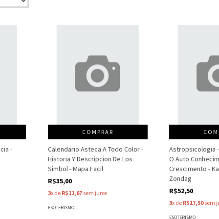
COMPRAR
COM
cia -
Calendario Asteca A Todo Color -
Astropsicologia 
Historia Y Descripcion De Los
O Auto Conhecim
Simbol - Mapa Facil
Crescimento - K
Zondag
R$35,00
R$52,50
3
x de
R$11,67
sem juros
3
x de
R$17,50
sem j
ESOTERISMO
ESOTERISMO