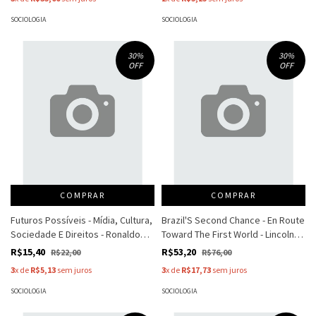
SOCIOLOGIA
SOCIOLOGIA
30
%
30
%
OFF
OFF
COMPRAR
COMPRAR
Futuros Possíveis - Mídia, Cultura,
Brazil'S Second Chance - En Route
Sociedade E Direitos - Ronaldo
Toward The First World - Lincoln
Lemos
Gordon
R$15,40
R$53,20
R$22,00
R$76,00
3
x de
R$5,13
sem juros
3
x de
R$17,73
sem juros
SOCIOLOGIA
SOCIOLOGIA