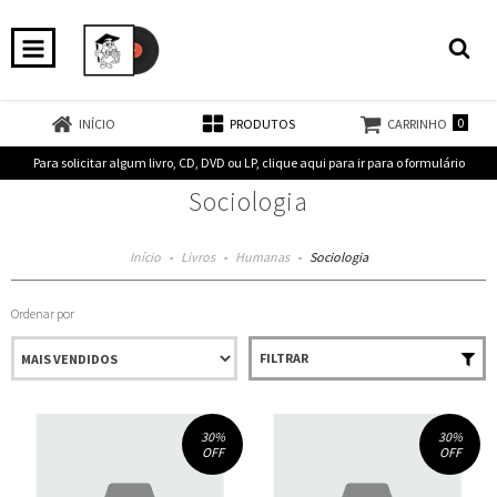
0
INÍCIO
PRODUTOS
CARRINHO
Para solicitar algum livro, CD, DVD ou LP, clique aqui para ir para o formulário
Sociologia
Início
-
Livros
-
Humanas
-
Sociologia
Ordenar por
FILTRAR
30
%
30
%
OFF
OFF