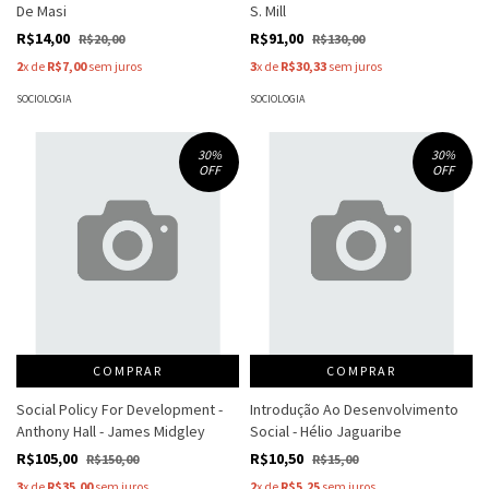
De Masi
S. Mill
R$14,00
R$91,00
R$20,00
R$130,00
2
x de
R$7,00
sem juros
3
x de
R$30,33
sem juros
SOCIOLOGIA
SOCIOLOGIA
30
%
30
%
OFF
OFF
COMPRAR
COMPRAR
Social Policy For Development -
Introdução Ao Desenvolvimento
Anthony Hall - James Midgley
Social - Hélio Jaguaribe
R$105,00
R$10,50
R$150,00
R$15,00
3
x de
R$35,00
sem juros
2
x de
R$5,25
sem juros