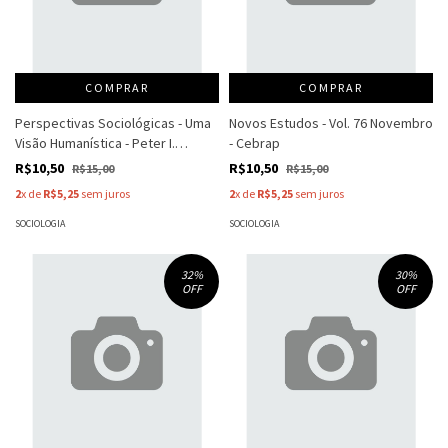
COMPRAR
COMPRAR
Perspectivas Sociológicas - Uma
Novos Estudos - Vol. 76 Novembro
Visão Humanística - Peter I.
- Cebrap
Berger
R$10,50
R$10,50
R$15,00
R$15,00
2
x de
R$5,25
sem juros
2
x de
R$5,25
sem juros
SOCIOLOGIA
SOCIOLOGIA
32
%
30
%
OFF
OFF