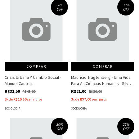
30
%
30
%
OFF
OFF
COMPRAR
COMPRAR
Crisis Urbana Y Cambio Social -
Maurício Tragtenberg - Uma Vida
Manuel Castells
Para As Ciências Humanas - Silva -
Marrach
R$31,50
R$21,00
R$45,00
R$30,00
3
x de
R$10,50
sem juros
3
x de
R$7,00
sem juros
SOCIOLOGIA
SOCIOLOGIA
30
%
25
%
OFF
OFF