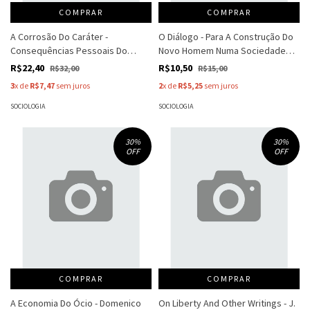
COMPRAR
COMPRAR
A Corrosão Do Caráter -
O Diálogo - Para A Construção Do
Consequências Pessoais Do
Novo Homem Numa Sociedade
Trabalho - Richard Sennett
Democrátic - José Maria
R$22,40
R$10,50
R$32,00
R$15,00
Monteoliva
3
x de
R$7,47
sem juros
2
x de
R$5,25
sem juros
SOCIOLOGIA
SOCIOLOGIA
30
%
30
%
OFF
OFF
COMPRAR
COMPRAR
A Economia Do Ócio - Domenico
On Liberty And Other Writings - J.