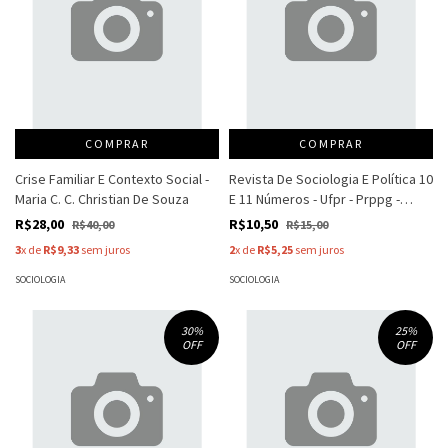
COMPRAR
COMPRAR
Crise Familiar E Contexto Social -
Revista De Sociologia E Política 10
Maria C. C. Christian De Souza
E 11 Números - Ufpr - Prppg -
Schla
R$28,00
R$10,50
R$40,00
R$15,00
3
x de
R$9,33
sem juros
2
x de
R$5,25
sem juros
SOCIOLOGIA
SOCIOLOGIA
30
%
25
%
OFF
OFF