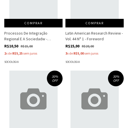
COMPRAR
COMPRAR
Processos De Integração
Latin American Research Review -
Regional E A Sociedadw -
Vol. 44 N° 1 - Foreword
Zylberstajn - Rodrigues - Castro -
R$10,50
R$15,00
R$15,00
R$20,00
Vigevani
2
x de
R$5,25
sem juros
3
x de
R$5,00
sem juros
SOCIOLOGIA
SOCIOLOGIA
30
%
30
%
OFF
OFF