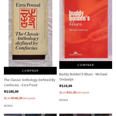
COMPRAR
COMPRAR
Buddy Bolden'S Blues - Michael
Ondaatje
The Classic Anthology Defined By
Confucius - Ezra Poud
R$10,00
R$180,00
2
x de
R$5,00
sem juros
3
x de
R$60,00
sem juros
MÚSICA
MÚSICA