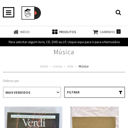
0
INÍCIO
PRODUTOS
CARRINHO
Para solicitar algum livro, CD, DVD ou LP, clique aqui para ir para o formulário
Música
Início
-
Livros
-
Arte
-
Música
Ordenar por
FILTRAR