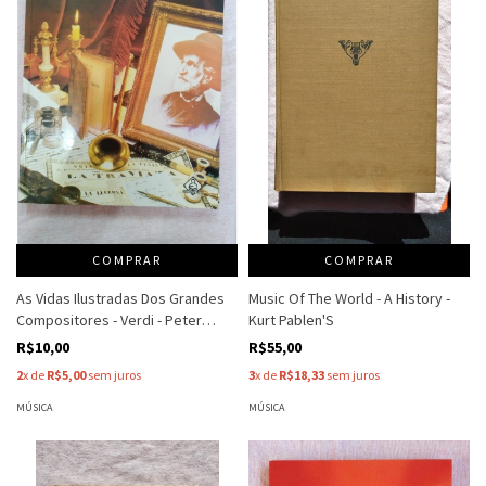
COMPRAR
COMPRAR
As Vidas Ilustradas Dos Grandes
Music Of The World - A History -
Compositores - Verdi - Peter
Kurt Pablen'S
Southwell - Sender
R$10,00
R$55,00
2
x de
R$5,00
sem juros
3
x de
R$18,33
sem juros
MÚSICA
MÚSICA