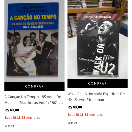
COMPRAR
COMPRAR
Walk On - A Jornada Espiritual De
A Cançao No Tempo - 85 Anos De
U2 - Steve Stockman
Musicas Brasilieras Vol. 1: 1901-
R$40,00
1957 - Jairo Severiano E Zuza
R$40,00
Homem De Mello
3
x de
R$13,33
sem juros
3
x de
R$13,33
sem juros
MÚSICA
MÚSICA