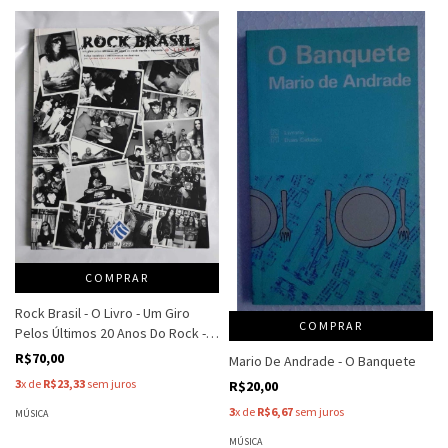
COMPRAR
Rock Brasil - O Livro - Um Giro
COMPRAR
Pelos Últimos 20 Anos Do Rock -
Editora Esfera
R$70,00
Mario De Andrade - O Banquete
3
x de
R$23,33
sem juros
R$20,00
3
x de
R$6,67
sem juros
MÚSICA
MÚSICA