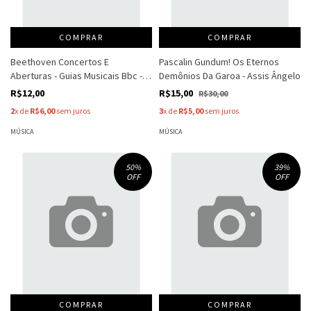
COMPRAR
COMPRAR
Beethoven Concertos E
Pascalin Gundum! Os Eternos
Aberturas - Guias Musicais Bbc -
Demônios Da Garoa - Assis Ângelo
Roger Fiske
R$12,00
R$15,00
R$30,00
2
x de
R$6,00
sem juros
3
x de
R$5,00
sem juros
MÚSICA
MÚSICA
50
%
39
%
OFF
OFF
COMPRAR
COMPRAR