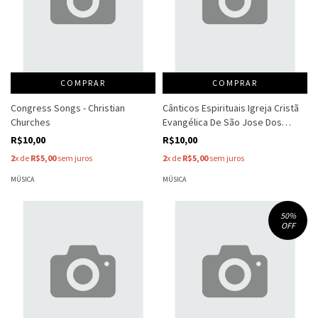
COMPRAR
COMPRAR
Congress Songs - Christian
Cânticos Espirituais Igreja Cristã
Churches
Evangélica De São Jose Dos
Campo - Igreja Cristã Evangélica
R$10,00
R$10,00
De São Jose
2
x de
R$5,00
sem juros
2
x de
R$5,00
sem juros
MÚSICA
MÚSICA
50
%
OFF