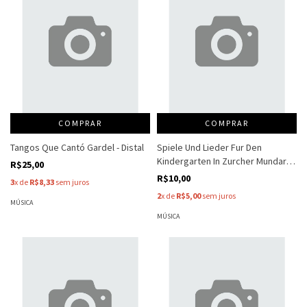
COMPRAR
COMPRAR
Tangos Que Cantó Gardel - Distal
Spiele Und Lieder Fur Den
Kindergarten In Zurcher Mundart -
R$25,00
Stadt Zurich
R$10,00
3
x de
R$8,33
sem juros
2
x de
R$5,00
sem juros
MÚSICA
MÚSICA