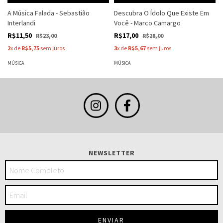
A Música Falada - Sebastião
Descubra O Ídolo Que Existe Em
Interlandi
Você - Marco Camargo
R$11,50
R$17,00
R$23,00
R$28,00
2
x de
R$5,75
sem juros
3
x de
R$5,67
sem juros
MÚSICA
MÚSICA
NEWSLETTER