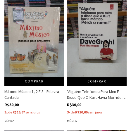
COMPRAR
COMPRAR
Máximo Músico 1, 2 E 3 - Palavra
"Alguém Telefonou Para Mim E
Cantada
Disse Que O Kurt Havia Morrido.
Perdi O Rumo" - Paul Brannigan
R$50,00
R$30,00
3
x de
R$16,67
sem juros
3
x de
R$10,00
sem juros
MÚSICA
MÚSICA